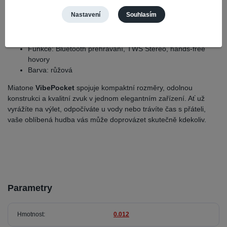
Výdrž baterie: až 10 hodin
Nastavení
Souhlasím
Voděodolnost: IPX7
Technologie TWS: ano
Vestavěný mikrofon: ano
Funkce: Bluetooth přehrávání, TWS Stereo, hands-free
hovory
Barva: růžová
Miatone
VibePocket
spojuje kompaktní rozměry, odolnou
konstrukci a kvalitní zvuk v jednom elegantním zařízení. Ať už
vyrážíte na výlet, odpočíváte u vody nebo trávíte čas s přáteli,
vaše oblíbená hudba vás může doprovázet skutečně kdekoliv.
Parametry
Hmotnost
0.012