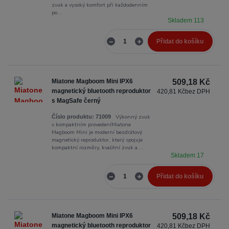
zvuk a vysoký komfort při každodenním
po...
Skladem 113
Přidat do košíku
Miatone Magboom Mini IPX6
509,18 Kč
magnetický bluetooth reproduktor
420,81 Kč
bez DPH
s MagSafe černý
Výkonný zvuk
Číslo produktu:
71009
v kompaktním provedeníMiatone
Magboom Mini je moderní bezdrátový
magnetický reproduktor, který spojuje
kompaktní rozměry, kvalitní zvuk a ...
Skladem 17
Přidat do košíku
Miatone Magboom Mini IPX6
509,18 Kč
magnetický bluetooth reproduktor
420,81 Kč
bez DPH