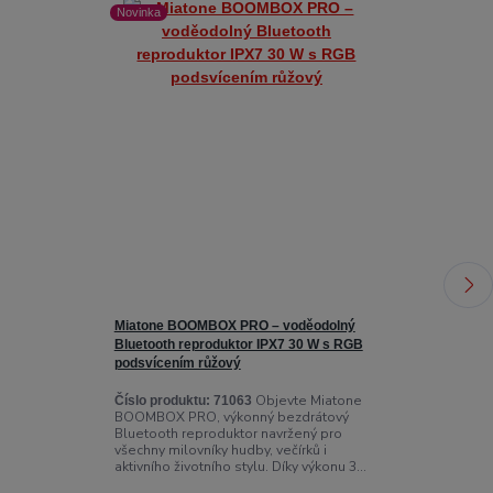
Novinka
Miatone BOOMBOX PRO – voděodolný
Swissten Armb
Bluetooth reproduktor IPX7 30 W s RGB
sportovní pouz
podsvícením růžový
Číslo produktu
SWISSTEN ARM
Objevte Miatone
Číslo produktu:
71063
pouzdro na s
BOOMBOX PRO, výkonný bezdrátový
pro sluchátka,
Bluetooth reproduktor navržený pro
na klíče. Pouz
všechny milovníky hudby, večírků i
aktivního životního stylu. Díky výkonu 3...