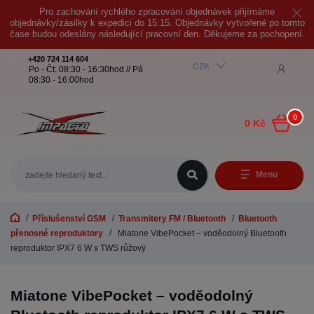
Pro zachování rychlého zpracování objednávek přijímáme
objednávky/zásilky k expedici do 15:15. Objednávky vytvořené po tomto
čase budou odeslány následující pracovní den. Děkujeme za pochopení.
+420 724 114 604
CZK
Po - Čt: 08:30 - 16:30hod // Pá
08:30 - 16:00hod
0
0 Kč
Menu
Příslušenství GSM
Transmitery FM / Bluetooth
Bluetooth
přenosné reproduktory
Miatone VibePocket – voděodolný Bluetooth
reproduktor IPX7 6 W s TWS růžový
Miatone VibePocket – voděodolný