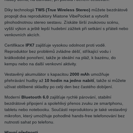
Díky technologii
TWS (True Wireless Stereo)
můžete bezdrátově
propojit dva reproduktory Miatone VibePocket a vytvořit
plnohodnotnou stereo sestavu. Získáte širší zvukovou scénu,
vyšší výkon a ještě lepší hudební zážitek při setkání s přáteli nebo
venkovních akcích.
Certifikace
IPX7
zajišťuje vysokou odolnost proti vodě.
Reproduktor bez problémů zvládne déšť, stříkající vodu i
krátkodobé ponoření, takže je ideální na pláž, k bazénu, do
kempu nebo na další venkovní aktivity.
Vestavěný akumulátor s kapacitou
2000 mAh
umožňuje
přehrávání hudby až
10 hodin na jedno nabití
, takže si můžete
užívat oblíbené skladby po celý den bez častého dobíjení.
Moderní
Bluetooth 6.0
zajišťuje rychlé párování, stabilní
bezdrátové připojení a spolehlivý přenos zvuku ze smartphonu,
tabletu nebo notebooku. Součástí reproduktoru je také vestavěný
mikrofon, který umožňuje pohodlné hands-free telefonování bez
nutnosti sahat po telefonu.
Hlavní přednosti