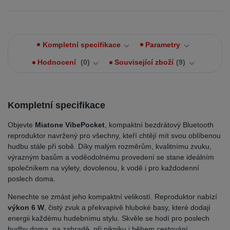
Kompletní specifikace
Parametry
Hodnocení
0
Související zboží
9
Kompletní specifikace
Objevte
Miatone VibePocket
, kompaktní bezdrátový Bluetooth
reproduktor navržený pro všechny, kteří chtějí mít svou oblíbenou
hudbu stále při sobě. Díky malým rozměrům, kvalitnímu zvuku,
výrazným basům a voděodolnému provedení se stane ideálním
společníkem na výlety, dovolenou, k vodě i pro každodenní
poslech doma.
Nenechte se zmást jeho kompaktní velikostí. Reproduktor nabízí
výkon 6 W
, čistý zvuk a překvapivě hluboké basy, které dodají
energii každému hudebnímu stylu. Skvěle se hodí pro poslech
hudby doma, na zahradě, při pikniku i během cestování.