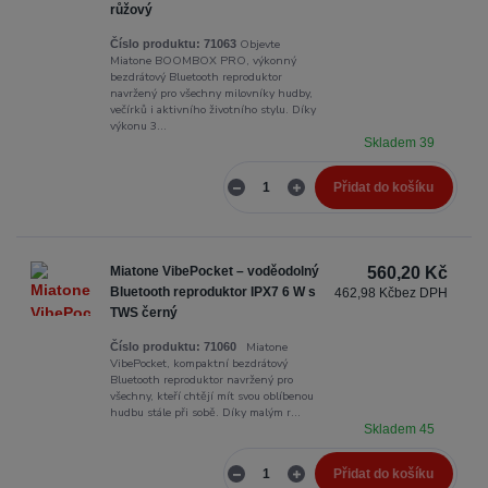
růžový
Objevte
Číslo produktu:
71063
Miatone BOOMBOX PRO, výkonný
bezdrátový Bluetooth reproduktor
navržený pro všechny milovníky hudby,
večírků i aktivního životního stylu. Díky
výkonu 3...
Skladem 39
Přidat do košíku
Miatone VibePocket – voděodolný
560,20 Kč
Bluetooth reproduktor IPX7 6 W s
462,98 Kč
bez DPH
TWS černý
Miatone
Číslo produktu:
71060
VibePocket, kompaktní bezdrátový
Bluetooth reproduktor navržený pro
všechny, kteří chtějí mít svou oblíbenou
hudbu stále při sobě. Díky malým r...
Skladem 45
Přidat do košíku