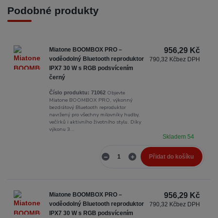
Podobné produkty
Miatone BOOMBOX PRO –
956,29 Kč
voděodolný Bluetooth reproduktor
790,32 Kč
bez DPH
IPX7 30 W s RGB podsvícením
černý
Objevte
Číslo produktu:
71062
Miatone BOOMBOX PRO, výkonný
bezdrátový Bluetooth reproduktor
navržený pro všechny milovníky hudby,
večírků i aktivního životního stylu. Díky
výkonu 3...
Skladem 54
Přidat do košíku
Miatone BOOMBOX PRO –
956,29 Kč
voděodolný Bluetooth reproduktor
790,32 Kč
bez DPH
IPX7 30 W s RGB podsvícením