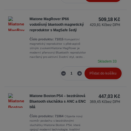
Miatone MagRover IP66
509,18 Kč
vodotěsný bluetooth magnetický
420,81 Kč
bez DPH
reproduktor s MagSafe šedý
Kompaktní
Číslo produktu:
71015
magnetický reproduktor s překvapivě
silným zvukemMiatone MagRover je
moderní přenosný Bluetooth reproduktor
navržený pro aktivní životní styl, cesto...
Skladem 33
Přidat do košíku
Miatone Boston P54 – bezdrátová
447,03 Kč
Bluetooth sluchátka s ANC a ENC
369,45 Kč
bez DPH
bílá
Objevte nový
Číslo produktu:
71064
rozměr poslechu s bezdrátovými
sluchátky Miatone Boston P54, která
spojují moderní technologie, kvalitní