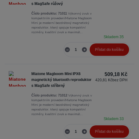
s MagSafe růžový
Výkonný zvuk v
Číslo produktu:
71011
kompaktním provedeníMiatone Magboom
Mini je moderní bezdrátový magnetický
reproduktor, který spojuje kompaktní
rozměry, kvalitní zvuk a maximál...
Skladem 35
Přidat do košíku
Miatone Magboom Mini IPX6
509,18 Kč
magnetický bluetooth reproduktor
420,81 Kč
bez DPH
s MagSafe stříbrný
Výkonný zvuk v
Číslo produktu:
71012
kompaktním provedeníMiatone Magboom
Mini je moderní bezdrátový magnetický
reproduktor, který spojuje kompaktní
rozměry, kvalitní zvuk a maximál...
Skladem 33
Přidat do košíku