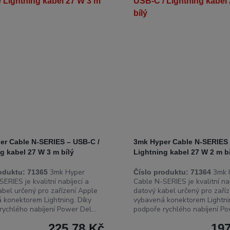
er Cable N-SERIES – USB-C /
3mk Hyper Cable N-SERIES 
g kabel 27 W 3 m bílý
Lightning kabel 27 W 2 m b
3mk Hyper
3mk 
oduktu:
71365
Číslo produktu:
71364
ERIES je kvalitní nabíjecí a
Cable N-SERIES je kvalitní nab
abel určený pro zařízení Apple
datový kabel určený pro zaří
 konektorem Lightning. Díky
vybavená konektorem Lightni
rychlého nabíjení Power Del...
podpoře rychlého nabíjení Pow
225,78 Kč
197