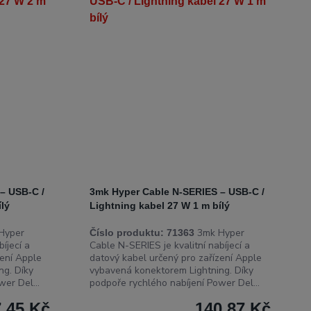
– USB-C /
3mk Hyper Cable N-SERIES – USB-C /
ílý
Lightning kabel 27 W 1 m bílý
Hyper
3mk Hyper
Číslo produktu:
71363
íjecí a
Cable N-SERIES je kvalitní nabíjecí a
zení Apple
datový kabel určený pro zařízení Apple
ng. Díky
vybavená konektorem Lightning. Díky
er Del...
podpoře rychlého nabíjení Power Del...
,45 Kč
140,87 Kč