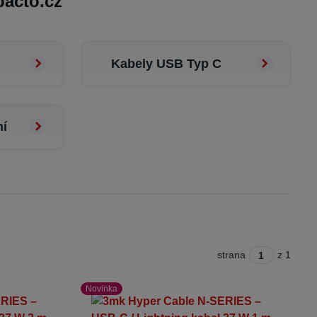
pacto.cz
Kabely USB Typ C
ní
strana
z 1
Novinka