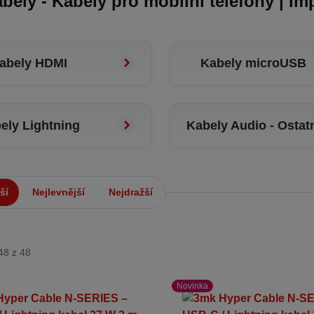
bely - Kabely pro mobilní telefony | Im
abely HDMI
Kabely microUSB
ely Lightning
Kabely Audio - Ostat
ší
Nejlevnější
Nejdražší
48 z 48
Novinka