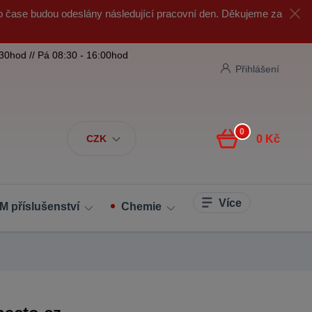
o čase budou odeslány následující pracovní den. Děkujeme za
:30hod // Pá 08:30 - 16:00hod
Přihlášení
0
CZK
0 Kč
Více
M příslušenství
Chemie