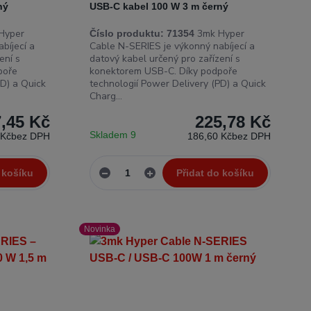
ný
USB-C kabel 100 W 3 m černý
Hyper
3mk Hyper
Číslo produktu:
71354
bíjecí a
Cable N-SERIES je výkonný nabíjecí a
ení s
datový kabel určený pro zařízení s
poře
konektorem USB-C. Díky podpoře
PD) a Quick
technologií Power Delivery (PD) a Quick
Charg...
,45 Kč
225,78 Kč
Skladem 9
 Kč
bez DPH
186,60 Kč
bez DPH
 košíku
Přidat do košíku
Novinka