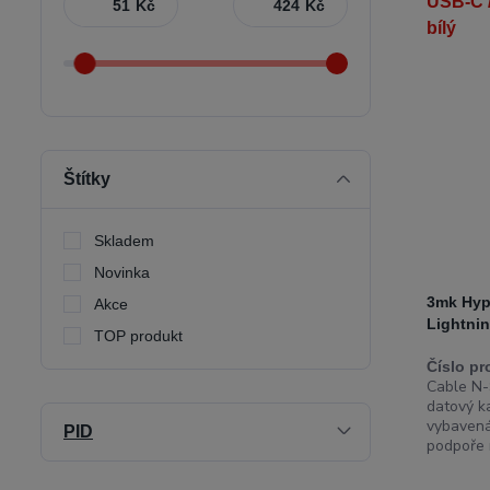
Kč
Kč
Štítky
Skladem
Novinka
3mk Hyp
Akce
Lightnin
TOP produkt
Číslo pr
Cable N-S
datový k
vybavená
PID
podpoře 