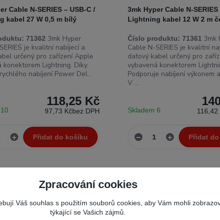
er Cable N-SERIES – USB-C /
3mk Hyper Cable N-SERIES 
g kabel 27 W 0,5 m bílý
Lightning kabel 12 W 2 m č
3mk Hyper
3mk 
oduktu:
71362
Číslo produktu:
71361
ERIES je kvalitní nabíjecí a
Cable N-SERIES je kvalitní nab
abel určený pro zařízení Apple
datový kabel určený pro zaří
 konektorem Lightning. Díky
vybavená konektorem Lightni
rychlého nabíjení Power Del...
Podporuje nabíjení výkonem 
V ...
118,25 Kč
140
 10
Skladem 6
97,73 Kč
bez DPH
116,42
Přidat do košíku
Přidat do
Novinka
Zpracování cookies
řebují Váš souhlas s použitím souborů cookies, aby Vám mohli zobrazo
týkající se Vašich zájmů.