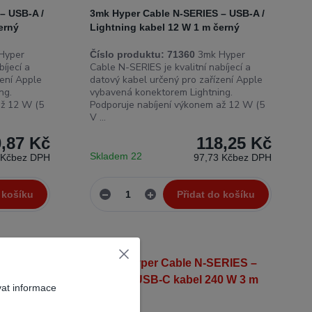
– USB-A /
3mk Hyper Cable N-SERIES – USB-A /
erný
Lightning kabel 12 W 1 m černý
Hyper
3mk Hyper
Číslo produktu:
71360
íjecí a
Cable N-SERIES je kvalitní nabíjecí a
zení Apple
datový kabel určený pro zařízení Apple
ng.
vybavená konektorem Lightning.
až 12 W (5
Podporuje nabíjení výkonem až 12 W (5
V ...
,87 Kč
118,25 Kč
Skladem 22
 Kč
bez DPH
97,73 Kč
bez DPH
 košíku
Přidat do košíku
Novinka
vat informace