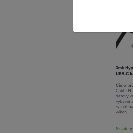
3mk Hyp
USB-C k
Číslo pr
Cable N-S
datový k
vybavená
rychlé na
výkon...
Skladem