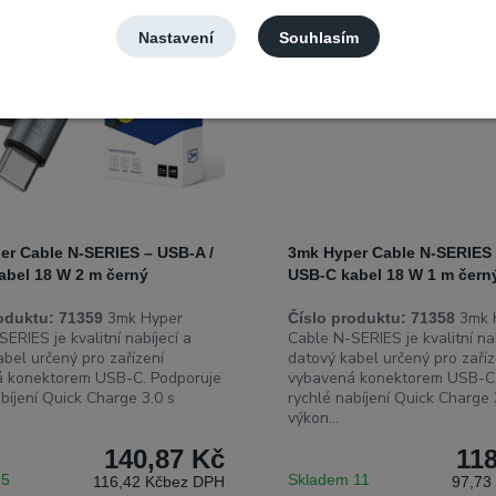
Nastavení
Souhlasím
er Cable N-SERIES – USB-A /
3mk Hyper Cable N-SERIES 
abel 18 W 2 m černý
USB-C kabel 18 W 1 m čern
3mk Hyper
3mk 
oduktu:
71359
Číslo produktu:
71358
ERIES je kvalitní nabíjecí a
Cable N-SERIES je kvalitní nab
abel určený pro zařízení
datový kabel určený pro zaříz
 konektorem USB-C. Podporuje
vybavená konektorem USB-C.
bíjení Quick Charge 3.0 s
rychlé nabíjení Quick Charge 
výkon...
140,87 Kč
11
 5
Skladem 11
116,42 Kč
bez DPH
97,73