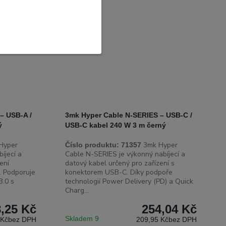
– USB-A /
3mk Hyper Cable N-SERIES – USB-C /
ý
USB-C kabel 240 W 3 m černý
Hyper
3mk Hyper
Číslo produktu:
71357
íjecí a
Cable N-SERIES je výkonný nabíjecí a
ení
datový kabel určený pro zařízení s
 Podporuje
konektorem USB-C. Díky podpoře
3.0 s
technologií Power Delivery (PD) a Quick
Charg...
8,25 Kč
254,04 Kč
Skladem 9
 Kč
bez DPH
209,95 Kč
bez DPH