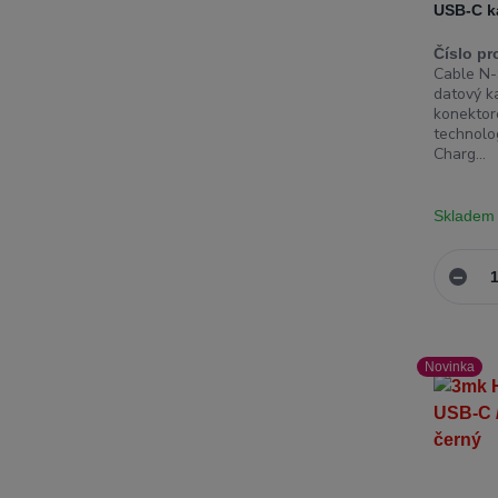
USB-C k
Číslo pr
Cable N-
datový ka
konektor
technolo
Charg...
Skladem
Novinka