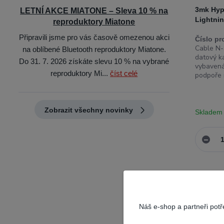
3mk Hyp
LETNÍ AKCE MIATONE – Sleva 10 % na
Lightnin
reproduktory Miatone
Připravili jsme pro vás časově omezenou akci
Číslo pr
Cable N-S
na oblíbené Bluetooth reproduktory Miatone.
datový k
Do 31. 7. 2026 získáte slevu 10 % na vybrané
vybavená
reproduktory Mi...
číst celé
podpoře 
Zobrazit všechny novinky
Skladem
Novinka
Náš e-shop a partneři pot