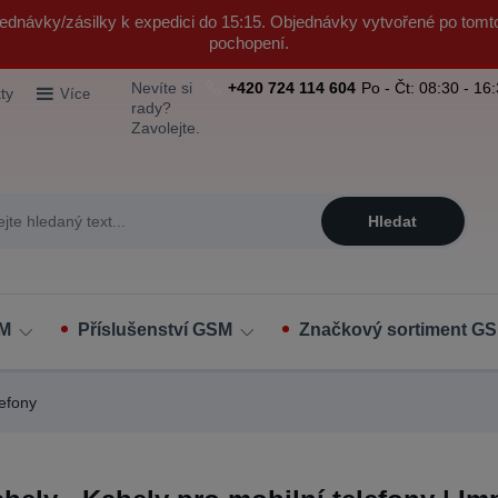
ednávky/zásilky k expedici do 15:15. Objednávky vytvořené po tomt
pochopení.
Nevíte si
+420 724 114 604
Po - Čt: 08:30 - 16
ty
Více
rady?
Zavolejte.
Hledat
SM
Příslušenství GSM
Značkový sortiment GS
lefony