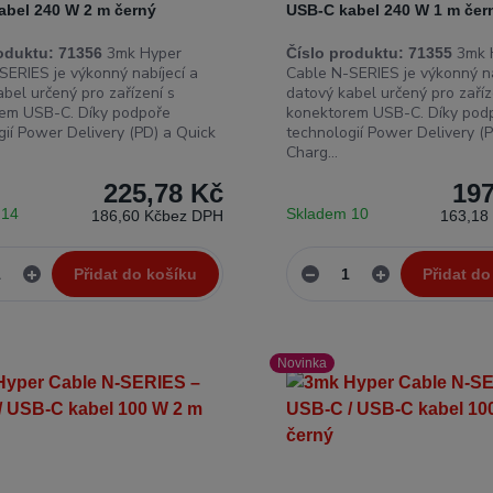
abel 240 W 2 m černý
USB-C kabel 240 W 1 m čer
3mk Hyper
3mk 
oduktu:
71356
Číslo produktu:
71355
SERIES je výkonný nabíjecí a
Cable N-SERIES je výkonný na
bel určený pro zařízení s
datový kabel určený pro zaříz
em USB-C. Díky podpoře
konektorem USB-C. Díky pod
gií Power Delivery (PD) a Quick
technologií Power Delivery (
Charg...
225,78 Kč
197
 14
Skladem 10
186,60 Kč
bez DPH
163,18
Přidat do košíku
Přidat do
Novinka