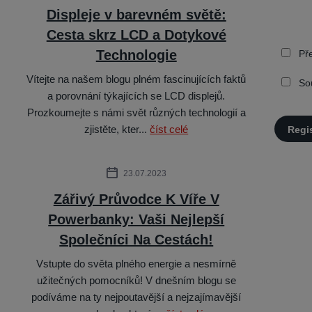
Displeje v barevném světě:
Cesta skrz LCD a Dotykové
Technologie
Pře
Vítejte na našem blogu plném fascinujících faktů
So
a porovnání týkajících se LCD displejů.
Prozkoumejte s námi svět různých technologií a
zjistěte, kter...
číst celé
Regi
23.07.2023
Zářivý Průvodce K Víře V
Powerbanky: Vaši Nejlepší
Společníci Na Cestách!
Vstupte do světa plného energie a nesmírně
užitečných pomocníků! V dnešním blogu se
podíváme na ty nejpoutavější a nejzajímavější