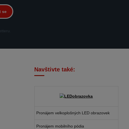
t se
tteru.
Navštivte také:
Pronájem velkoplošných LED obrazovek
Pronájem mobilního pódia