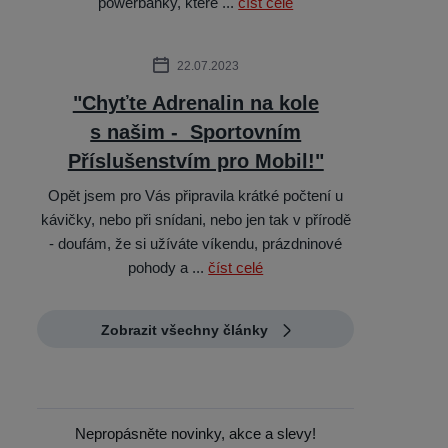
powerbanky, které ...
číst celé
22.07.2023
"Chyťte Adrenalin na kole
s našim - Sportovním
Příslušenstvím pro Mobil!"
Opět jsem pro Vás připravila krátké počtení u
kávičky, nebo při snídani, nebo jen tak v přírodě
- doufám, že si užíváte víkendu, prázdninové
pohody a ...
číst celé
Zobrazit všechny články
Nepropásněte novinky, akce a slevy!