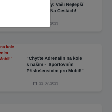
Powerbanky: Vaši Nejlepší
Společníci Na Cestách!
23
07
2023
"Chyťte Adrenalin na kole
s našim - Sportovním
Příslušenstvím pro Mobil!"
22
07
2023