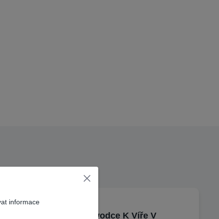
vat informace
Zářivý Průvodce K Víře V