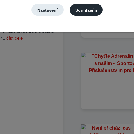
LCD a Dotykové
Nastavení
Souhlasím
í týkajících se LCD displejů.
r...
číst celé