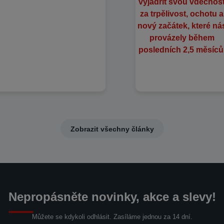
Zobrazit všechny články
Nepropásněte novinky, akce a slevy!
Můžete se kdykoli odhlásit. Zasíláme jednou za 14 dní.