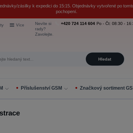
ednávky/zásilky k expedici do 15:15. Objednávky vytvořené po tomt
pochopení.
Nevíte si
+420 724 114 604
Po - Čt: 08:30 - 16
ty
Více
rady?
Zavolejte.
Hledat
SM
Příslušenství GSM
Značkový sortiment GS
strace