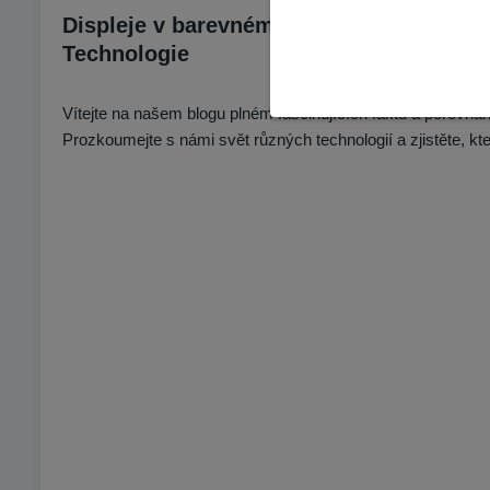
Displeje v barevném světě: Cesta skrz 
Technologie
Vítejte na našem blogu plném fascinujících faktů a porovnán
Prozkoumejte s námi svět různých technologií a zjistěte, kte