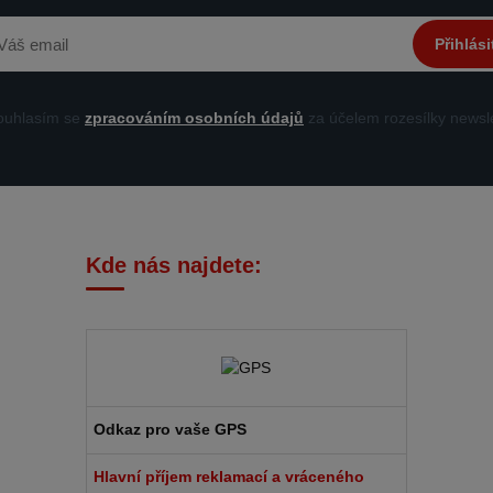
Přihlási
uhlasím se
zpracováním osobních údajů
za účelem rozesílky newsle
Kde nás najdete:
Odkaz pro vaše GPS
Hlavní příjem reklamací a vráceného