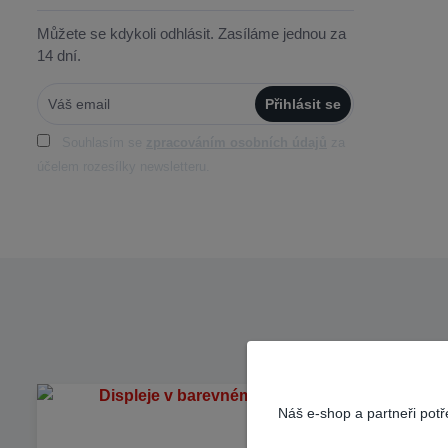
Můžete se kdykoli odhlásit. Zasíláme jednou za
14 dní.
Přihlásit se
Souhlasím se
zpracováním osobních údajů
za
účelem rozesílky newsletteru.
Náš e-shop a partneři pot