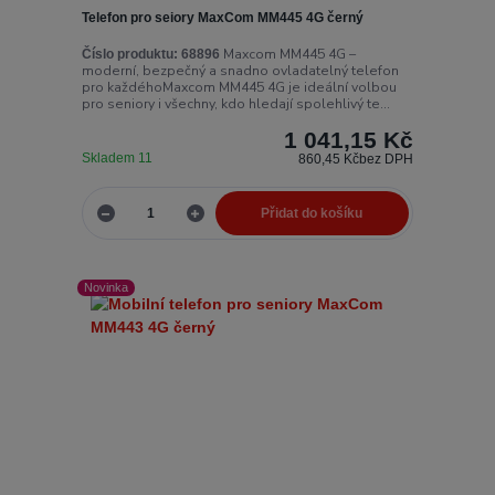
Telefon pro seiory MaxCom MM445 4G černý
Maxcom MM445 4G –
Číslo produktu:
68896
moderní, bezpečný a snadno ovladatelný telefon
pro každéhoMaxcom MM445 4G je ideální volbou
pro seniory i všechny, kdo hledají spolehlivý te...
1 041,15 Kč
Skladem 11
860,45 Kč
bez DPH
Přidat do košíku
Novinka