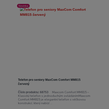
Novinka
Telefon pro seniory MaxCom Comfort MM815
červený
Maxcom Comfort MM815 –
Číslo produktu:
68753
Klasický telefon s jednoduchým ovládánímMaxcom
Comfort MM815 je elegantní telefon s véčkovou
konstrukcí, který nabízí ...