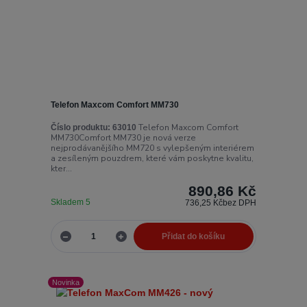
Telefon Maxcom Comfort MM730
Telefon Maxcom Comfort
Číslo produktu:
63010
MM730Comfort MM730 je nová verze
nejprodávanějšího MM720 s vylepšeným interiérem
a zesíleným pouzdrem, které vám poskytne kvalitu,
kter...
890,86 Kč
Skladem 5
736,25 Kč
bez DPH
Přidat do košíku
Novinka