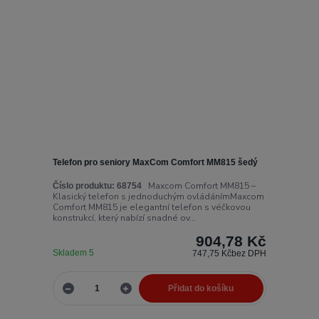
Telefon pro seniory MaxCom Comfort MM815 šedý
Maxcom Comfort MM815 –
Číslo produktu:
68754
Klasický telefon s jednoduchým ovládánímMaxcom
Comfort MM815 je elegantní telefon s véčkovou
konstrukcí, který nabízí snadné ov...
904,78 Kč
Skladem 5
747,75 Kč
bez DPH
Přidat do košíku