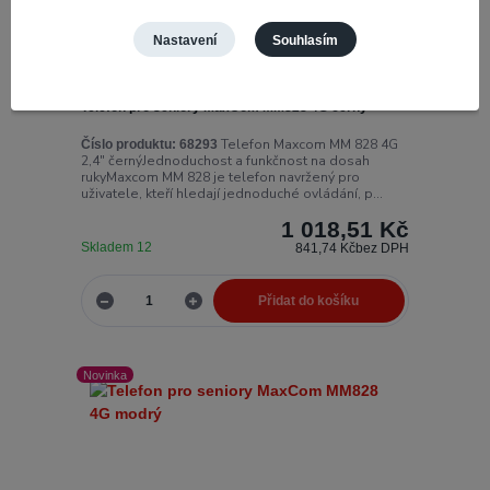
Nastavení
Souhlasím
Telefon pro seniory MaxCom MM828 4G černý
Telefon Maxcom MM 828 4G
Číslo produktu:
68293
2,4" černýJednoduchost a funkčnost na dosah
rukyMaxcom MM 828 je telefon navržený pro
uživatele, kteří hledají jednoduché ovládání, p...
1 018,51 Kč
Skladem 12
841,74 Kč
bez DPH
Přidat do košíku
Novinka