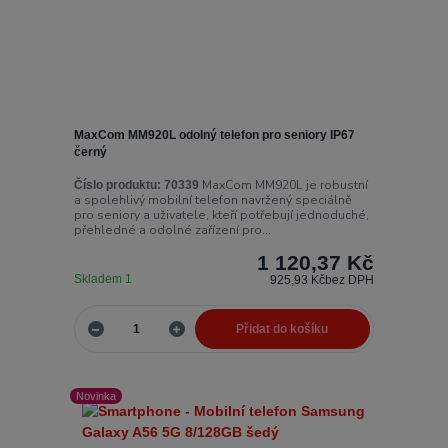
MaxCom MM920L odolný telefon pro seniory IP67
černý
MaxCom MM920L je robustní
Číslo produktu:
70339
a spolehlivý mobilní telefon navržený speciálně
pro seniory a uživatele, kteří potřebují jednoduché,
přehledné a odolné zařízení pro...
1 120,37 Kč
Skladem 1
925,93 Kč
bez DPH
Přidat do košíku
Novinka