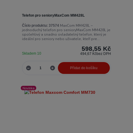
Telefon pro senioryMaxCom MM428L
MaxCom MM428L –
Číslo produktu:
37574
jednoduchý telefon pro senioryMaxCom MM428L je
spolehlivý a snadno ovladatelný telefon, který je
ideální pro seniory nebo uživatele, kteří pre...
598,55 Kč
Skladem 10
494,67 Kč
bez DPH
Přidat do košíku
Novinka