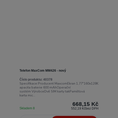
Telefon MaxCom MM426 - nový
Číslo produktu:
40378
Specifikace:Producent MaxcomEkran 1,77"160x128K
apacita baterie 600 mAhOperační
systém VýrobceDvě SIM karty takPaměťová
karta mic...
668,15 Kč
Skladem 8
552,19 Kč
bez DPH