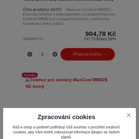
Maxcom Comfort MM815 –
Číslo produktu:
68747
Klasický telefon s jednoduchým ovládánímMaxcom
Comfort MM815 je elegantní telefon s véčkovou
konstrukcí, který nabízí ...
904,78 Kč
Skladem 10
747,75 Kč
bez DPH
Přidat do košíku
Novinka
Zpracování cookies
Náš e-shop a partneři potřebují Váš souhlas s použitím souborů
cookies, aby Vám mohli zobrazovat informace týkající se Vašich
zájmů.