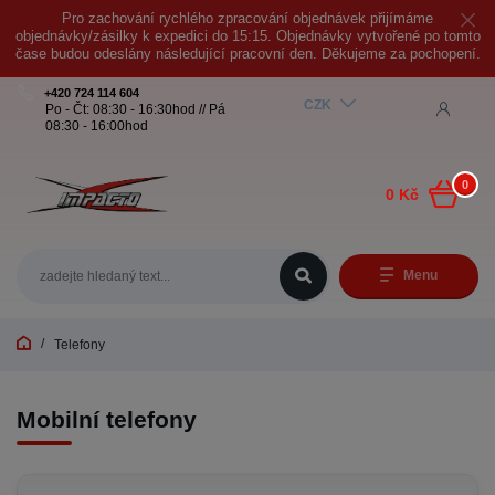
Pro zachování rychlého zpracování objednávek přijímáme
objednávky/zásilky k expedici do 15:15. Objednávky vytvořené po tomto
čase budou odeslány následující pracovní den. Děkujeme za pochopení.
+420 724 114 604
CZK
Po - Čt: 08:30 - 16:30hod // Pá
08:30 - 16:00hod
0
0 Kč
Menu
Telefony
Mobilní telefony