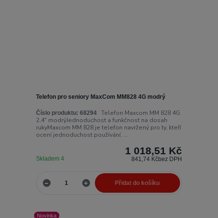
Telefon pro seniory MaxCom MM828 4G modrý
Telefon Maxcom MM 828 4G
Číslo produktu:
68294
2,4" modrýJednoduchost a funkčnost na dosah
rukyMaxcom MM 828 je telefon navržený pro ty, kteří
ocení jednoduchost používání, ...
1 018,51 Kč
Skladem 4
841,74 Kč
bez DPH
Přidat do košíku
Novinka