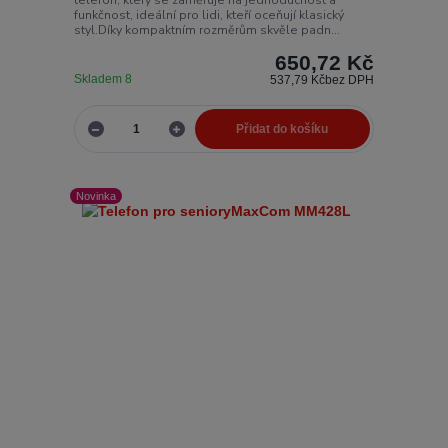
telefon, který se zaměřuje na jednoduchost a
funkčnost, ideální pro lidi, kteří oceňují klasický
styl.Díky kompaktním rozměrům skvěle padn...
650,72 Kč
Skladem 8
537,79 Kč
bez DPH
Přidat do košíku
Novinka