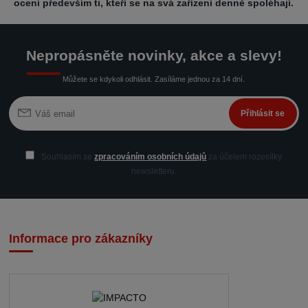
ocení především ti, kteří se na svá zařízení denně spoléhají.
Nepropásněte novinky, akce a slevy!
Můžete se kdykoli odhlásit. Zasíláme jednou za 14 dní.
Přihlásit se
Souhlasím se
zpracováním osobních údajů
za účelem rozesílky
newsletteru.
Informace pro zákazníky