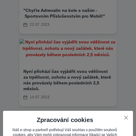
"Chyťte Adrenalin na kole s našim -
Sportovním Příslušenstvím pro Mobil!"
22
07
2023
Nyní přichází čas vyjádřit svou vděčnost
za trpělivost, ochotu a nový začátek, které
nás provázely během posledních 2,5
měsíců.
14
07
2023
Zpracování cookies
Zobrazit všechny články
Náš e-shop a partneři potřebují Váš souhlas s použitím souborů
cookies, aby Vám mohli zobrazovat informace týkající se Vašich