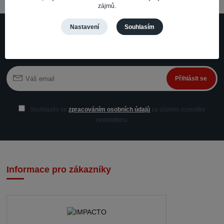
zájmů.
Nastavení
Souhlasím
Nepropásněte novinky, akce a slevy!
Můžete se kdykoli odhlásit. Zasíláme jednou za 14 dní.
Přihlásit se
Souhlasím se
zpracováním osobních údajů
za účelem rozesílky
newsletteru.
Informace pro zákazníky