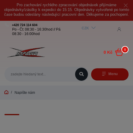
Pro zachování rychlého zpracování objednávek přijímáme
objednávky/zásilky k expedici do 15:15. Objednávky vytvořené po tomto
čase budou odeslány následující pracovní den. Děkujeme za pochopení.
+420 724 114 604
CZK
Po - Čt: 08:30 - 16:30hod // Pá
08:30 - 16:00hod
0
0 Kč
Menu
Napište nám