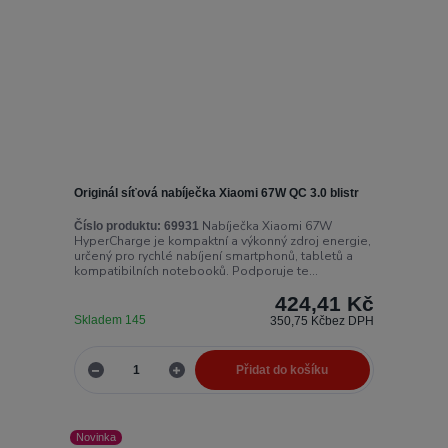
Originál síťová nabíječka Xiaomi 67W QC 3.0 blistr
Nabíječka Xiaomi 67W
Číslo produktu:
69931
HyperCharge je kompaktní a výkonný zdroj energie,
určený pro rychlé nabíjení smartphonů, tabletů a
kompatibilních notebooků. Podporuje te...
424,41 Kč
Skladem 145
350,75 Kč
bez DPH
Přidat do košíku
Novinka