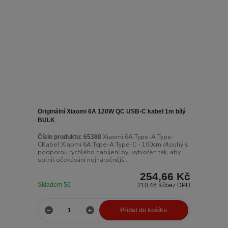
Originální Xiaomi 6A 120W QC USB-C kabel 1m bílý
BULK
Xiaomi 6A Type-A Type-
Číslo produktu:
65388
CKabel Xiaomi 6A Type-A Type-C - 100cm dlouhý s
podporou rychlého nabíjení byl vytvořen tak, aby
splnil očekávání nejnáročnějš...
254,66 Kč
Skladem 56
210,46 Kč
bez DPH
Přidat do košíku