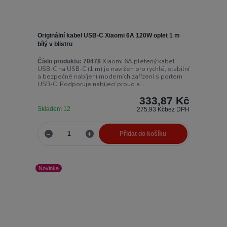
Originální kabel USB-C Xiaomi 6A 120W oplet 1 m
bílý v blistru
Xiaomi 6A pletený kabel
Číslo produktu:
70478
USB-C na USB-C (1 m) je navržen pro rychlé, stabilní
a bezpečné nabíjení moderních zařízení s portem
USB-C. Podporuje nabíjecí proud a...
333,87 Kč
Skladem 12
275,93 Kč
bez DPH
Přidat do košíku
Novinka