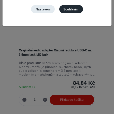
Nastavení
Souhlasím
Originální audio adaptér Xiaomi redukce USB-C na
3,5mm jack bílý bulk
Tento originální adaptér
Číslo produktu:
68778
Xiaomi umožňuje připojení sluchátek nebo jiných
audio zařízení s konektorem 3,5 mm jack k
moderním smartphonům a tabletům vybaveným p...
84,84 Kč
Skladem 17
70,12 Kč
bez DPH
Přidat do košíku