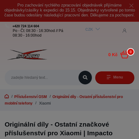
Pro zachování rychlého zpracování objednávek přijímáme
objednávky/zásilky k expedici do 15:15. Objednávky vytvořené po tomto
čase budou odeslány následující pracovní den. Děkujeme za pochopení.
+420 724 114 604
CZK
Po - Čt: 08:30 - 16:30hod // Pá
08:30 - 16:00hod
0
0 Kč
Menu
Příslušenství GSM
Originální díly - Ostatní příslušenství pro
mobilní telefony
Xiaomi
Originální díly - Ostatní značkové
příslušenství pro Xiaomi | Impacto