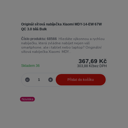
Originál síťová nabíječka Xiaomi MDY-14-EW 67W
QC 3.0 bílá Bulk
Hledáte výkonnou a rychlou
Číslo produktu:
68566
nabíječku, která zvládne nabíjet nejen váš
smartphone, ale i tablet nebo laptop? Originální
síťová nabíječka Xiaomi MDY...
367,69 Kč
Skladem 36
303,88 Kč
bez DPH
Přidat do košíku
Novinka