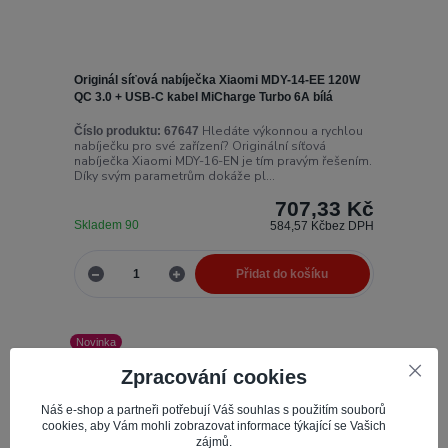
Originál síťová nabíječka Xiaomi MDY-14-EE 120W
QC 3.0 + USB-C kabel MiCharge Turbo 6A bílá
Hledáte výkonnou a rychlou
Číslo produktu:
67647
nabíječku pro své zařízení? Originální síťová
nabíječka Xiaomi MDY-16-EN je tím pravým řešením.
Díky svým parametrům dokáže pl...
707,33 Kč
Skladem 90
584,57 Kč
bez DPH
Přidat do košíku
Novinka
Zpracování cookies
Náš e-shop a partneři potřebují Váš souhlas s použitím souborů
cookies, aby Vám mohli zobrazovat informace týkající se Vašich
zájmů.