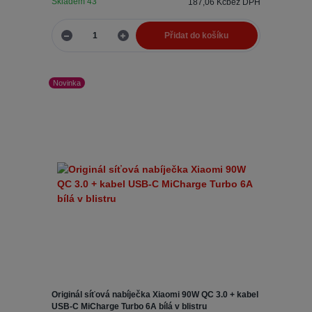
Skladem 43
187,06 Kč
bez DPH
Přidat do košíku
Novinka
Originál síťová nabíječka Xiaomi 90W QC 3.0 + kabel
USB-C MiCharge Turbo 6A bílá v blistru