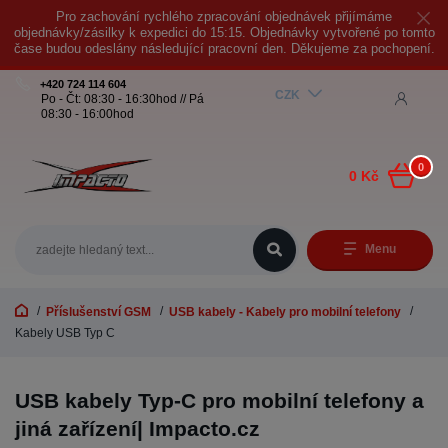
Pro zachování rychlého zpracování objednávek přijímáme
objednávky/zásilky k expedici do 15:15. Objednávky vytvořené po tomto
čase budou odeslány následující pracovní den. Děkujeme za pochopení.
+420 724 114 604
CZK
Po - Čt: 08:30 - 16:30hod // Pá
08:30 - 16:00hod
0
0 Kč
Menu
Příslušenství GSM
USB kabely - Kabely pro mobilní telefony
Kabely USB Typ C
USB kabely Typ-C pro mobilní telefony a
jiná zařízení| Impacto.cz