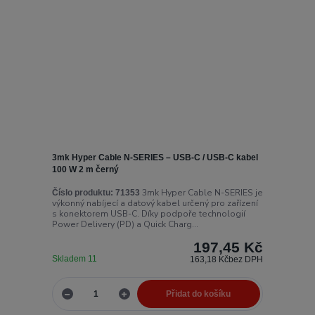
3mk Hyper Cable N-SERIES – USB-C / USB-C kabel
100 W 2 m černý
3mk Hyper Cable N-SERIES je
Číslo produktu:
71353
výkonný nabíjecí a datový kabel určený pro zařízení
s konektorem USB-C. Díky podpoře technologií
Power Delivery (PD) a Quick Charg...
197,45 Kč
Skladem 11
163,18 Kč
bez DPH
Přidat do košíku