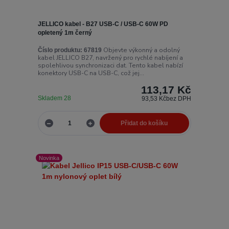
JELLICO kabel - B27 USB-C / USB-C 60W PD
opletený 1m černý
Objevte výkonný a odolný
Číslo produktu:
67819
kabel JELLICO B27, navržený pro rychlé nabíjení a
spolehlivou synchronizaci dat. Tento kabel nabízí
konektory USB-C na USB-C, což jej...
113,17 Kč
Skladem 28
93,53 Kč
bez DPH
Přidat do košíku
Novinka