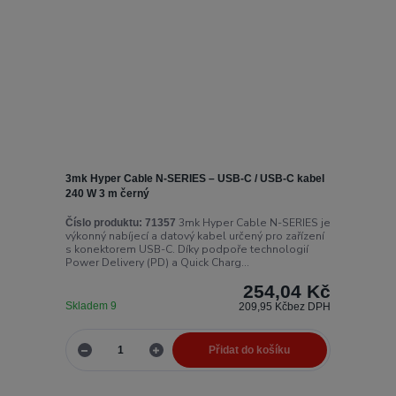
3mk Hyper Cable N-SERIES – USB-C / USB-C kabel
240 W 3 m černý
3mk Hyper Cable N-SERIES je
Číslo produktu:
71357
výkonný nabíjecí a datový kabel určený pro zařízení
s konektorem USB-C. Díky podpoře technologií
Power Delivery (PD) a Quick Charg...
254,04 Kč
Skladem 9
209,95 Kč
bez DPH
Přidat do košíku