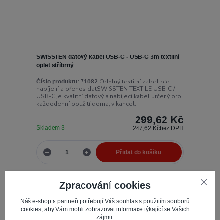
SWISSTEN datový kabel USB-C - USB-C 3m textilní
oplet stříbrný
Odolný textilní kabel pro
Číslo produktu:
71082
nabíjení a přenos datSWISSTEN TEXTILE USB-C /
USB-C je kvalitní datový a nabíjecí kabel určený pro
každodenní použití doma, v kancel...
299,62 Kč
Skladem 3
247,62 Kč
bez DPH
Přidat do košíku
Zpracování cookies
Novinka
Náš e-shop a partneři potřebují Váš souhlas s použitím souborů
cookies, aby Vám mohli zobrazovat informace týkající se Vašich
zájmů.