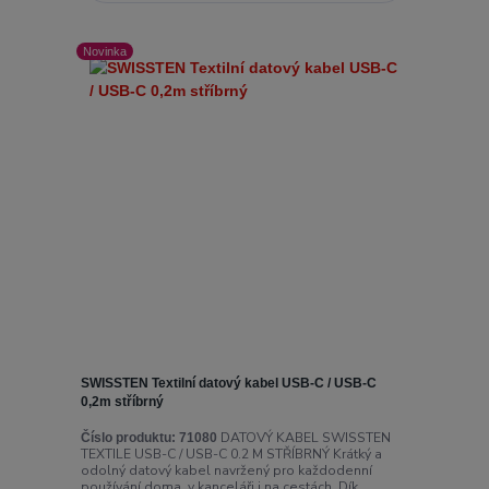
Novinka
SWISSTEN Textilní datový kabel USB-C / USB-C
0,2m stříbrný
DATOVÝ KABEL SWISSTEN
Číslo produktu:
71080
TEXTILE USB-C / USB-C 0.2 M STŘÍBRNÝ Krátký a
odolný datový kabel navržený pro každodenní
používání doma, v kanceláři i na cestách. Dík...