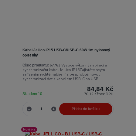
Kabel Jellico IP15 USB-C/USB-C 60W 1m nylonový
oplet bílý
Vysoce výkonný nabíjecí a
Číslo produktu:
67763
synchronizační kabel Jellico IP15Zajistěte svým
zařízením rychlé nabíjení a bezproblémovou
synchronizaci dat s kabelem USB-C na USB-...
84,84 Kč
Skladem 10
70,12 Kč
bez DPH
Přidat do košíku
Novinka