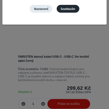
Nastavení
Souhlasím
SWISSTEN datový kabel USB-C - USB-C 3m textilní
oplet černý
Odolný textilní kabel pro
Číslo produktu:
71081
nabíjení a přenos datSWISSTEN TEXTILE USB-C -
USB-C je kvalitní datový a nabíjecí kabel určený pro
každodenní použití doma, v kancel...
299,62 Kč
Skladem 2
247,62 Kč
bez DPH
Přidat do košíku