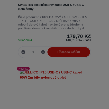
SWISSTEN Textilní datový kabel USB-C / USB-C
0,2m černý
DATOVÝ KABEL SWISSTEN
Číslo produktu:
71079
TEXTILE USB-C / USB-C 0.2 M ČERNÝ Krátký a
odolný datový kabel navržený pro každodenní
používání doma, v kanceláři i na cestách. Díky d...
179,70 Kč
Skladem 4
148,51 Kč
bez DPH
Přidat do košíku
Novinka