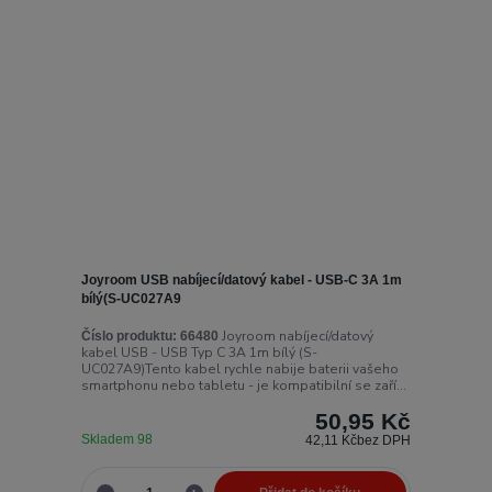
Joyroom USB nabíjecí/datový kabel - USB-C 3A 1m
bílý(S-UC027A9
Joyroom nabíjecí/datový
Číslo produktu:
66480
kabel USB - USB Typ C 3A 1m bílý (S-
UC027A9)Tento kabel rychle nabije baterii vašeho
smartphonu nebo tabletu - je kompatibilní se zaří...
50,95 Kč
Skladem 98
42,11 Kč
bez DPH