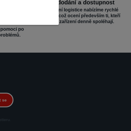
dborná
Rychlé dodání a dostupnost
Díky efektivní logistice nabízíme rychlé
dodání dílů, což ocení především ti, kteří
bízíme
se na svá zařízení denně spoléhají.
 odborné
é pomoci po
problémů.
t se
tteru.