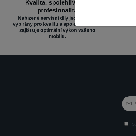
Kvalita, spolehlivost a
Široký 
profesionalita
Nabízíme d
– vše n
Nabízené servisní díly jsou pečlivě
vybírány pro kvalitu a spolehlivost, což
zajišťuje optimální výkon vašeho
mobilu.
So