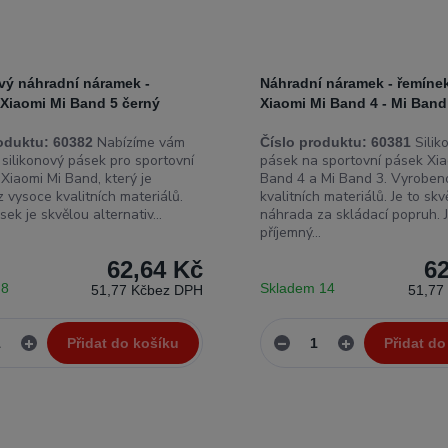
vý náhradní náramek -
Náhradní náramek - řemíne
 Xiaomi Mi Band 5 černý
Xiaomi Mi Band 4 - Mi Band
Nabízíme vám
Silik
oduktu:
60382
Číslo produktu:
60381
 silikonový pásek pro sportovní
pásek na sportovní pásek Xia
Xiaomi Mi Band, který je
Band 4 a Mi Band 3. Vyroben
 vysoce kvalitních materiálů.
kvalitních materiálů. Je to skv
ek je skvělou alternativ...
náhrada za skládací popruh. 
příjemný...
62,64 Kč
6
 8
Skladem 14
51,77 Kč
bez DPH
51,77
Přidat do košíku
Přidat do