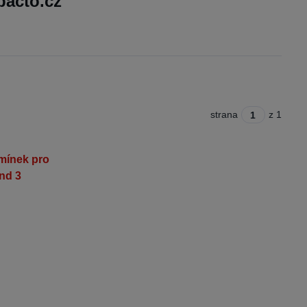
pacto.cz
strana
z 1