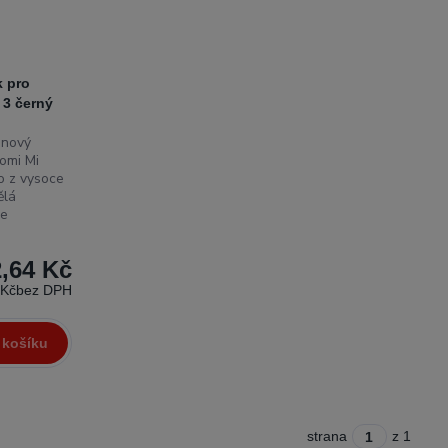
k pro
 3 černý
onový
omi Mi
o z vysoce
ělá
Je
2,64 Kč
 Kč
bez DPH
 košíku
strana
z 1