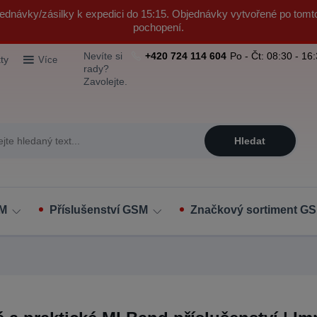
ednávky/zásilky k expedici do 15:15. Objednávky vytvořené po tomt
pochopení.
Nevíte si
+420 724 114 604
Po - Čt: 08:30 - 16
ty
Více
rady?
Zavolejte.
Hledat
SM
Příslušenství GSM
Značkový sortiment GS