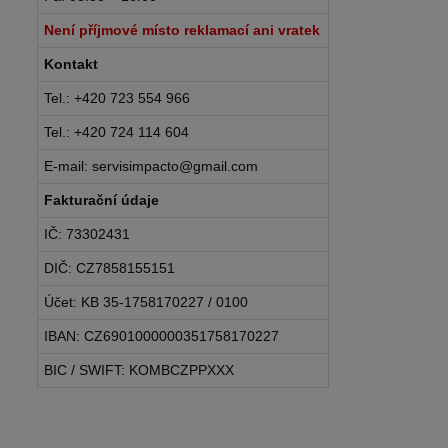
Není příjmové místo reklamací ani vratek
Kontakt
Tel.: +420 723 554 966
Tel.: +420 724 114 604
E-mail: servisimpacto@gmail.com
Fakturační údaje
IČ: 73302431
DIČ: CZ7858155151
Účet: KB 35-1758170227 / 0100
IBAN: CZ6901000000351758170227
BIC / SWIFT: KOMBCZPPXXX