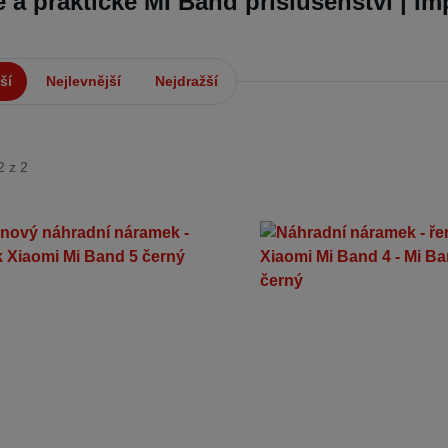
é a praktické MI Band příslušenství | Im
ší
Nejlevnější
Nejdražší
2 z 2