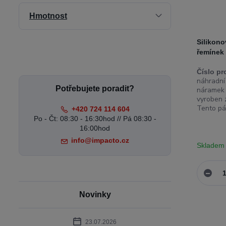
Hmotnost
Silikono
řemínek
Číslo pr
náhradní
Potřebujete poradit?
náramek 
vyroben z
Tento pás
+420 724 114 604
Po - Čt: 08:30 - 16:30hod // Pá 08:30 -
16:00hod
info@impacto.cz
Skladem
Novinky
23.07.2026