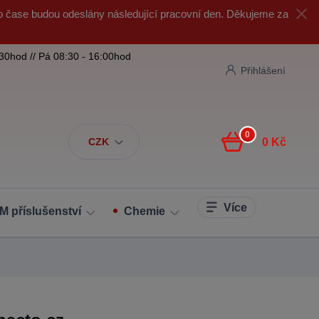
o čase budou odeslány následující pracovní den. Děkujeme za
:30hod // Pá 08:30 - 16:00hod
Přihlášení
0
CZK
0 Kč
Více
M příslušenství
Chemie