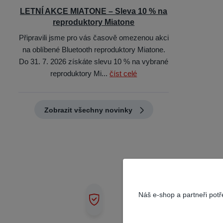
LETNÍ AKCE MIATONE – Sleva 10 % na
reproduktory Miatone
Připravili jsme pro vás časově omezenou akci
na oblíbené Bluetooth reproduktory Miatone.
Do 31. 7. 2026 získáte slevu 10 % na vybrané
reproduktory Mi...
číst celé
Zobrazit všechny novinky
Náš e-shop a partneři pot