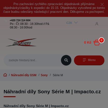
Pro zachování rychlého zpracování objednávek přijímáme
objednávky/zásilky k expedici do 15:15. Objednávky vytvořené po tomto
čase budou odeslány následující pracovní den. Děkujeme za pochopení.
+420 724 114 604
CZK
Po - Čt: 08:30 - 16:30hod // Pá
08:30 - 16:00hod
0
0 Kč
Menu
Náhradní díly GSM
Sony
Série M
Náhradní díly Sony Série M | Impacto.cz
Náhradní díly Sony Série M | Impacto.cz