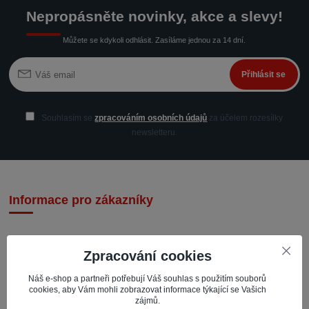
Nepropásněte novinky, akce a slevy!
Můžete se kdykoli odhlásit. Zasíláme jednou za 14 dní.
Přihlásit se
Souhlasím se
zpracováním osobních údajů
za účelem rozesílky
newsletteru.
Informace pro zákazníky
Zpracování cookies
Náš e-shop a partneři potřebují Váš souhlas s použitím souborů
cookies, aby Vám mohli zobrazovat informace týkající se Vašich
IMPACTO – Ingrid Kaczorová
zájmů.