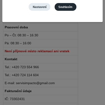
Nerudova 468
Nastavení
Souhlasím
735 81 Bohumín – Nový Bohumín
Česká republika
Pracovní doba
Po – Čt: 08:30 – 16:30
Pá: 08:30 – 16:00
Není příjmové místo reklamací ani vratek
Kontakt
Tel.: +420 723 554 966
Tel.: +420 724 114 604
E-mail: servisimpacto@gmail.com
Fakturační údaje
IČ: 73302431