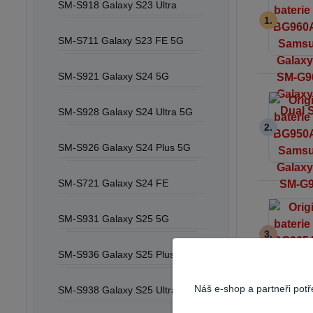
SM-S918 Galaxy S23 Ultra
1.
SM-S711 Galaxy S23 FE 5G
SM-S921 Galaxy S24 5G
SM-S928 Galaxy S24 Ultra 5G
2.
SM-S926 Galaxy S24 Plus 5G
SM-S721 Galaxy S24 FE
SM-S931 Galaxy S25 5G
3.
SM-S936 Galaxy S25 Plus 5G
Náš e-shop a partneři pot
SM-S938 Galaxy S25 Ultra 5G