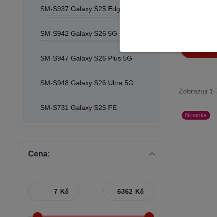
SM-S937 Galaxy S25 Edge
SM-S942 Galaxy S26 5G
Nejnověj
SM-S947 Galaxy S26 Plus 5G
SM-S948 Galaxy S26 Ultra 5G
Zobrazuji 1
SM-S731 Galaxy S25 FE
Novinka
Cena:
Kč
Kč