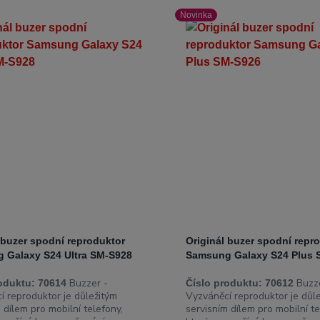
Novinka
 buzer spodní reproduktor
Originál buzer spodní repr
 Galaxy S24 Ultra SM-S928
Samsung Galaxy S24 Plus 
Buzzer -
Buzze
oduktu:
70614
Číslo produktu:
70612
í reproduktor je důležitým
Vyzváněcí reproduktor je důl
 dílem pro mobilní telefony,
servisním dílem pro mobilní te