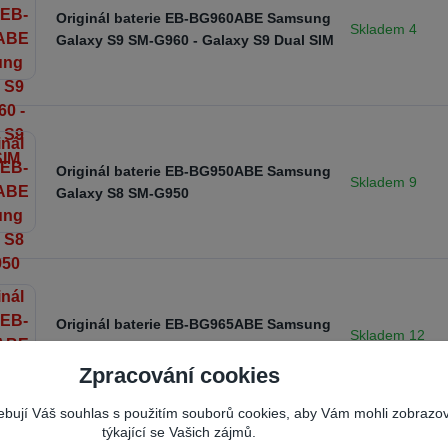
Originál baterie EB-BG960ABE Samsung
Skladem 4
Galaxy S9 SM-G960 - Galaxy S9 Dual SIM
Originál baterie EB-BG950ABE Samsung
Skladem 9
Galaxy S8 SM-G950
Originál baterie EB-BG965ABE Samsung
Skladem 12
Galaxy S9 Plus SM-G965
Zpracování cookies
řebují Váš souhlas s použitím souborů cookies, aby Vám mohli zobrazo
týkající se Vašich zájmů.