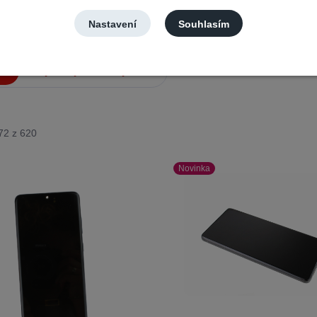
zobrazit více produk
Nastavení
Souhlasím
ší
Nejlevnější
Nejdražší
-72 z 620
Novinka