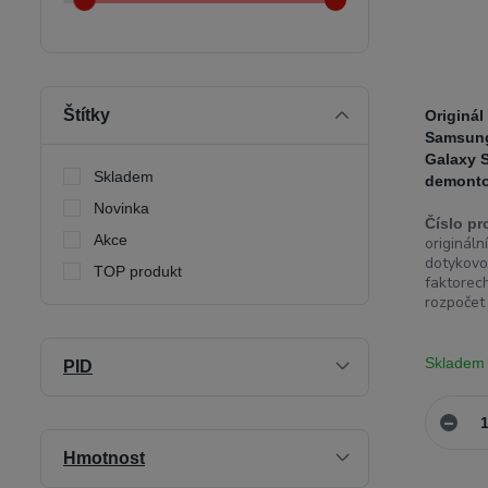
Štítky
Originál
Samsung
Galaxy 
Skladem
demonto
Novinka
Číslo pr
Akce
originál
dotykovo
TOP produkt
faktorech
rozpočet 
Skladem
PID
Hmotnost