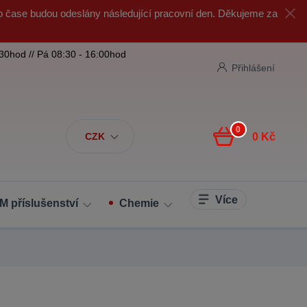
o čase budou odeslány následující pracovní den. Děkujeme za
:30hod // Pá 08:30 - 16:00hod
Přihlášení
0
CZK
0 Kč
Více
M příslušenství
Chemie