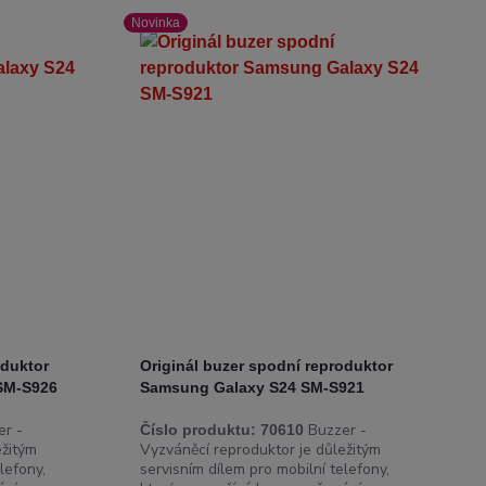
Novinka
oduktor
Originál buzer spodní reproduktor
SM-S926
Samsung Galaxy S24 SM-S921
r -
Buzzer -
Číslo produktu:
70610
ežitým
Vyzváněcí reproduktor je důležitým
lefony,
servisním dílem pro mobilní telefony,