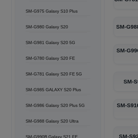
SM-G975 Galaxy S10 Plus
SM-G988
SM-G980 Galaxy S20
SM-G981 Galaxy S20 5G
SM-G996
SM-G780 Galaxy S20 FE
SM-G781 Galaxy S20 FE 5G
SM-S
SM-G985 GALAXY S20 Plus
SM-S916
SM-G986 Galaxy S20 Plus 5G
SM-G988 Galaxy S20 Ultra
SM-S92
SM-G990B Galaxy S21 FE