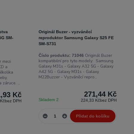
stva
Originál Buzer - vyzváněcí
5G SM-
reproduktor Samsung Galaxy S25 FE
SM-S731
Originál Buzer
Číslo produktu:
71046
kompatibilní pro tyto modely: Samsung
 mezi
Galaxy M31s - Galaxy A32 5G - Galaxy
CD a
A42 5G - Galaxy M31s - Galaxy
ěkolika
M22Buzzer - Vyzváněcí repro...
eby,
 záruce. ...
271,44 Kč
1,93 Kč
Skladem 2
224,33 Kč
bez DPH
 Kč
bez DPH
Přidat do košíku