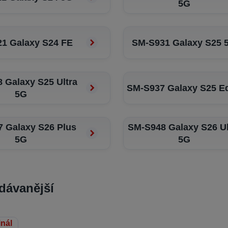
5G
1 Galaxy S24 FE
SM-S931 Galaxy S25 
 Galaxy S25 Ultra
SM-S937 Galaxy S25 E
5G
 Galaxy S26 Plus
SM-S948 Galaxy S26 Ul
5G
5G
dávanější