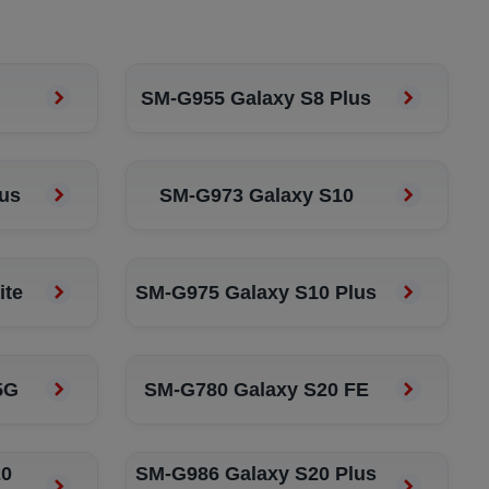
SM-G955 Galaxy S8 Plus
lus
SM-G973 Galaxy S10
ite
SM-G975 Galaxy S10 Plus
5G
SM-G780 Galaxy S20 FE
0
SM-G986 Galaxy S20 Plus