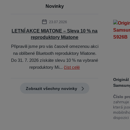
Novinky
23.07.2026
LETNÍ AKCE MIATONE – Sleva 10 % na
reproduktory Miatone
Připravili jsme pro vás časově omezenou akci
na oblíbené Bluetooth reproduktory Miatone.
Do 31. 7. 2026 získáte slevu 10 % na vybrané
reproduktory Mi...
číst celé
Originál
Samsung
Zobrazit všechny novinky
Číslo pr
zahrnuje 
která js
mobilníh
dispozici 