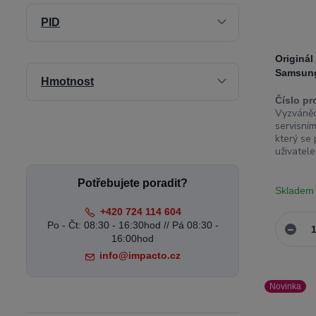
PID
Originál
Samsung
Hmotnost
Číslo pr
Vyzváněc
servisním
který se
uživatele
Potřebujete poradit?
Skladem
+420 724 114 604
Po - Čt: 08:30 - 16:30hod // Pá 08:30 -
16:00hod
info@impacto.cz
Novinka