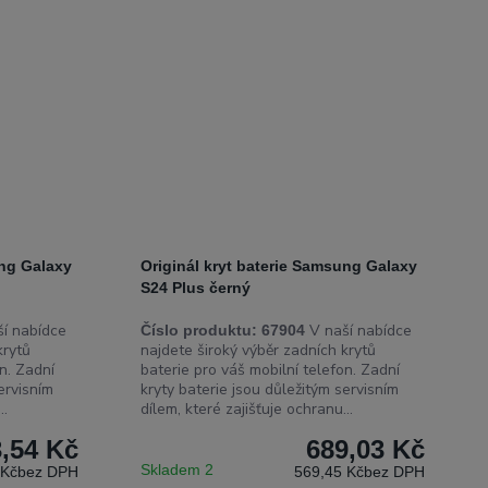
ung Galaxy
Originál kryt baterie Samsung Galaxy
S24 Plus černý
í nabídce
V naší nabídce
Číslo produktu:
67904
krytů
najdete široký výběr zadních krytů
n. Zadní
baterie pro váš mobilní telefon. Zadní
ervisním
kryty baterie jsou důležitým servisním
..
dílem, které zajišťuje ochranu...
,54 Kč
689,03 Kč
Skladem 2
 Kč
bez DPH
569,45 Kč
bez DPH