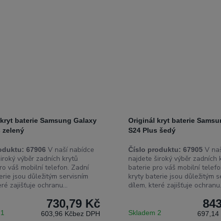
 kryt baterie Samsung Galaxy
Originál kryt baterie Sams
 zelený
S24 Plus šedý
V naší nabídce
V naš
oduktu:
67906
Číslo produktu:
67905
iroký výběr zadních krytů
najdete široký výběr zadních 
ro váš mobilní telefon. Zadní
baterie pro váš mobilní telefo
erie jsou důležitým servisním
kryty baterie jsou důležitým s
eré zajišťuje ochranu...
dílem, které zajišťuje ochranu.
730,79 Kč
843
 1
Skladem 2
603,96 Kč
bez DPH
697,14