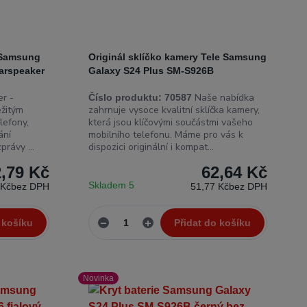
r Samsung
Originál sklíčko kamery Tele Samsung
arspeaker
Galaxy S24 Plus SM-S926B
r -
Naše nabídka
Číslo produktu:
70587
ežitým
zahrnuje vysoce kvalitní sklíčka kamery,
lefony,
která jsou klíčovými součástmi vašeho
ání
mobilního telefonu. Máme pro vás k
právy ...
dispozici originální i kompat...
,79 Kč
62,64 Kč
Skladem 5
 Kč
bez DPH
51,77 Kč
bez DPH
 košíku
Přidat do košíku
Novinka