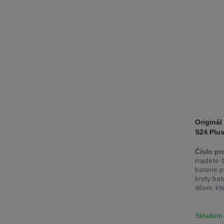
Originál
S24 Plus
Číslo pr
najdete š
baterie p
kryty bat
dílem, kt
Skladem