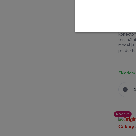
Deska s
Samsung
Číslo pr
konektory
origináln
model je
produktu
Skladem
Novinka