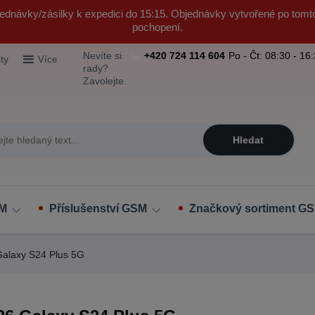
ednávky/zásilky k expedici do 15:15. Objednávky vytvořené po tomt
pochopení.
Nevíte si
+420 724 114 604
Po - Čt: 08:30 - 16
ty
Více
rady?
Zavolejte.
Hledat
SM
Příslušenství GSM
Značkový sortiment GS
alaxy S24 Plus 5G