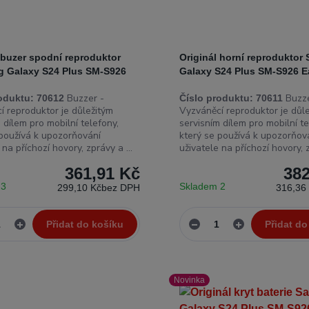
 buzer spodní reproduktor
Originál horní reprodukto
 Galaxy S24 Plus SM-S926
Galaxy S24 Plus SM-S926 E
Buzzer -
Buzze
oduktu:
70612
Číslo produktu:
70611
í reproduktor je důležitým
Vyzváněcí reproduktor je důl
 dílem pro mobilní telefony,
servisním dílem pro mobilní te
 používá k upozorňování
který se používá k upozorňov
 na příchozí hovory, zprávy a ...
uživatele na příchozí hovory, z
361,91 Kč
382
 3
Skladem 2
299,10 Kč
bez DPH
316,36
Přidat do košíku
Přidat do
Novinka