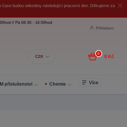
o čase budou odeslány následující pracovní den. Děkujeme za
:30hod // Pá 08:30 - 16:00hod
Přihlášení
0
CZK
0 Kč
Více
M příslušenství
Chemie