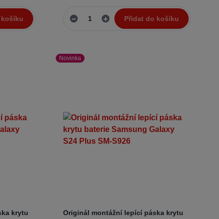
 košíku
Přidat do košíku
Novinka
ska krytu
Originál montážní lepící páska krytu