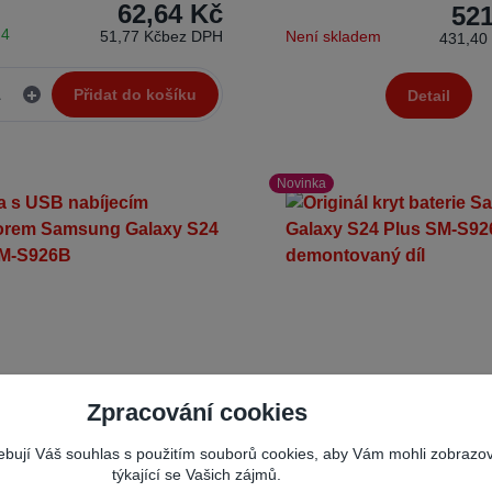
62,64 Kč
521
 4
51,77 Kč
bez DPH
Není skladem
431,40
Přidat do košíku
Detail
Novinka
Zpracování cookies
řebují Váš souhlas s použitím souborů cookies, aby Vám mohli zobrazo
týkající se Vašich zájmů.