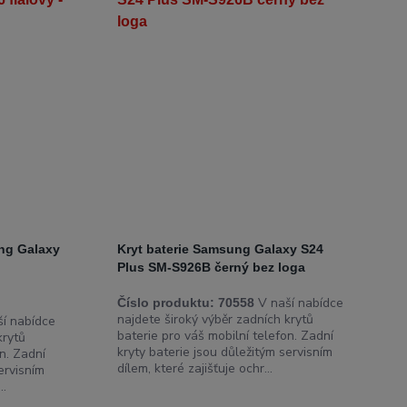
ung Galaxy
Kryt baterie Samsung Galaxy S24
Plus SM-S926B černý bez loga
V naší nabídce
Číslo produktu:
70558
najdete široký výběr zadních krytů
í nabídce
baterie pro váš mobilní telefon. Zadní
krytů
kryty baterie jsou důležitým servisním
n. Zadní
dílem, které zajišťuje ochr...
ervisním
..