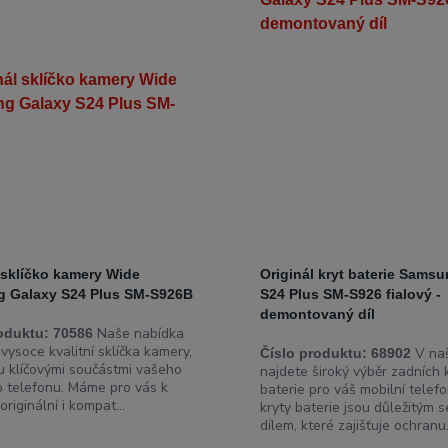
 sklíčko kamery Wide
Originál kryt baterie Sams
 Galaxy S24 Plus SM-S926B
S24 Plus SM-S926 fialový -
demontovaný díl
Naše nabídka
oduktu:
70586
vysoce kvalitní sklíčka kamery,
V naš
Číslo produktu:
68902
ou klíčovými součástmi vašeho
najdete široký výběr zadních 
o telefonu. Máme pro vás k
baterie pro váš mobilní telefo
originální i kompat...
kryty baterie jsou důležitým s
dílem, které zajišťuje ochranu.