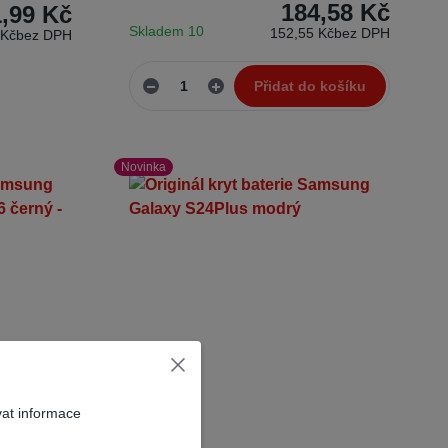
184,58 Kč
,99 Kč
Skladem 10
152,55 Kč
bez DPH
 Kč
bez DPH
Přidat do košíku
Novinka
vat informace