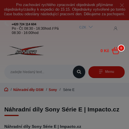
Pro zachování rychlého zpracování objednávek přijímáme
objednávky/zásilky k expedici do 15:15. Objednávky vytvořené po tomto
čase budou odeslány následující pracovní den. Děkujeme za pochopení.
+420 724 114 604
CZK
Po - Čt: 08:30 - 16:30hod // Pá
08:30 - 16:00hod
0
0 Kč
Menu
Náhradní díly GSM
Sony
Série E
Náhradní díly Sony Série E | Impacto.cz
Náhradní díly Sony Série E | Impacto.cz