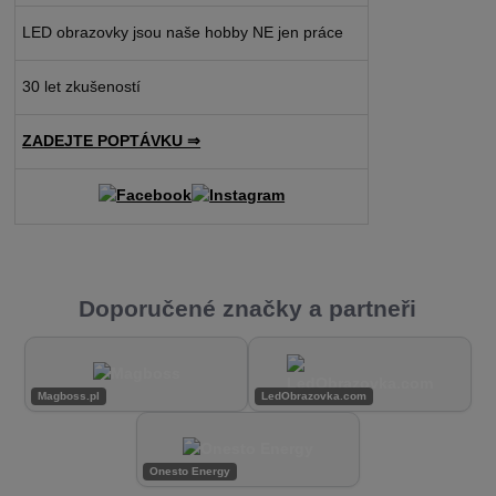
LED obrazovky jsou naše hobby NE jen práce
30 let zkušeností
ZADEJTE POPTÁVKU ⇒
Doporučené značky a partneři
Magboss.pl
LedObrazovka.com
Onesto Energy