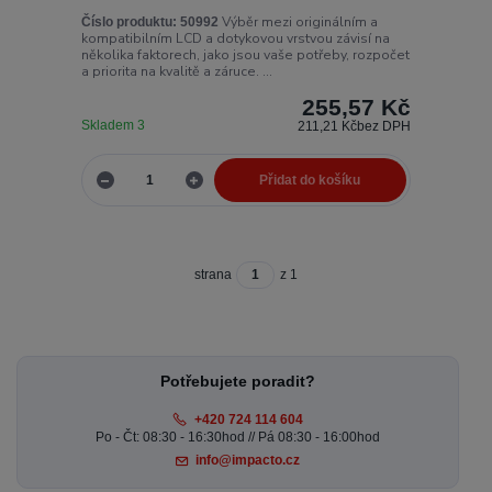
Výběr mezi originálním a
Číslo produktu:
50992
kompatibilním LCD a dotykovou vrstvou závisí na
několika faktorech, jako jsou vaše potřeby, rozpočet
a priorita na kvalitě a záruce. ...
255,57 Kč
Skladem 3
211,21 Kč
bez DPH
Přidat do košíku
strana
z 1
Potřebujete poradit?
+420 724 114 604
Po - Čt: 08:30 - 16:30hod // Pá 08:30 - 16:00hod
info@impacto.cz