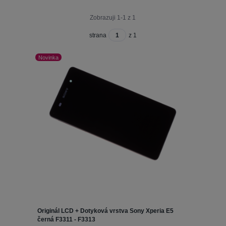
Zobrazuji 1-1 z 1
strana
z 1
Novinka
Originál LCD + Dotyková vrstva Sony Xperia E5
černá F3311 - F3313