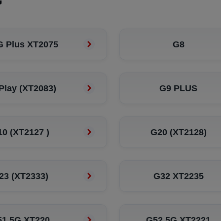
G
G Plus XT2075
G8
Play (XT2083)
G9 PLUS
0 (XT2127 )
G20 (XT2128)
23 (XT2333)
G32 XT2235
51 5G XT220
G52 5G XT2221