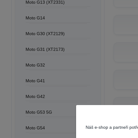
Moto G13 (XT2331)
Moto G14
Moto G30 (XT2129)
Moto G31 (XT2173)
Moto G32
Moto G41
Moto G42
Moto G53 5G
Náš e-shop a partneři pot
Moto G54