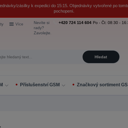
ednávky/zásilky k expedici do 15:15. Objednávky vytvořené po tomt
pochopení.
Nevíte si
+420 724 114 604
Po - Čt: 08:30 - 16
ty
Více
rady?
Zavolejte.
Hledat
SM
Příslušenství GSM
Značkový sortiment GS