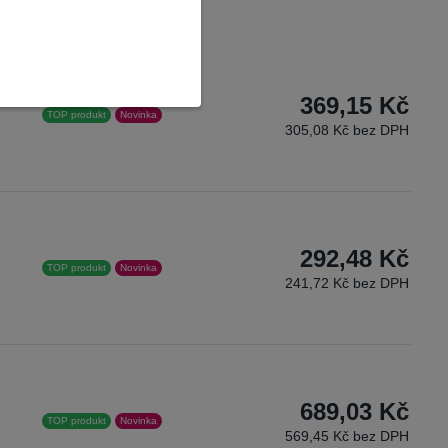
369,15 Kč
TOP produkt
Novinka
305,08 Kč bez DPH
292,48 Kč
TOP produkt
Novinka
241,72 Kč bez DPH
689,03 Kč
TOP produkt
Novinka
569,45 Kč bez DPH