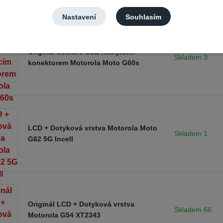
dávanější
Nastavení
Souhlasím
Originál deska s USB nabíjecím
Skladem 3
konektorem Motorola Moto G60s
LCD + Dotyková vrstva Motorola Moto
Skladem 1
G62 5G Incell
Originál LCD + Dotyková vrstva
Skladem 66
Motorola G54 XT2343