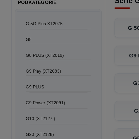
Série 
PODKATEGORIE
G 5G Plus XT2075
G 5
G8
G9 
G8 PLUS (XT2019)
G9 Play (XT2083)
G1
G9 PLUS
G9 Power (XT2091)
G
G10 (XT2127 )
G20 (XT2128)
G