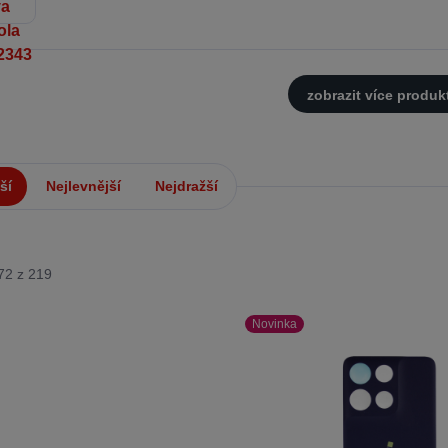
zobrazit více produk
ší
Nejlevnější
Nejdražší
-72 z 219
Novinka