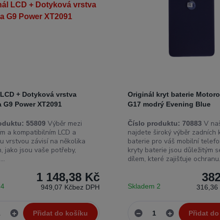
 LCD + Dotyková vrstva
Originál kryt baterie Motor
a G9 Power XT2091
G17 modrý Evening Blue
Výběr mezi
V naš
oduktu:
55809
Číslo produktu:
70883
ním a kompatibilním LCD a
najdete široký výběr zadních 
u vrstvou závisí na několika
baterie pro váš mobilní telefo
, jako jsou vaše potřeby,
kryty baterie jsou důležitým s
..
dílem, které zajišťuje ochranu.
1 148,38 Kč
382
 4
Skladem 2
949,07 Kč
bez DPH
316,36
Přidat do košíku
Přidat do