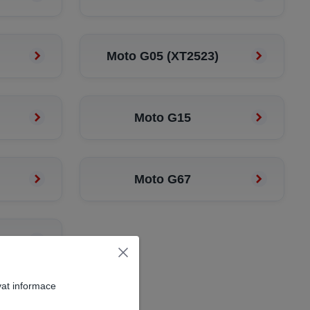
Moto G05 (XT2523)
Moto G15
Moto G67
vat informace