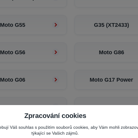
Moto G55
G35 (XT2433)
Moto G56
Moto G86
Moto G06
Moto G17 Power
Moto G17
Moto G77
Zpracování cookies
řebují Váš souhlas s použitím souborů cookies, aby Vám mohli zobrazo
týkající se Vašich zájmů.