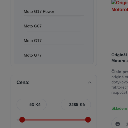
Moto G17 Power
Moto G67
Moto G17
Originál
Moto G77
Motorol
Číslo pr
originál
dotykovo
Cena:
faktorech
rozpočet .
Kč
Kč
Skladem