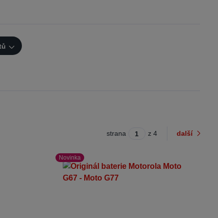
tů
strana
z 4
další
Novinka