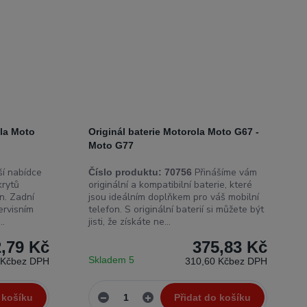
ola Moto
Originál baterie Motorola Moto G67 -
Moto G77
í nabídce
Přinášíme vám
Číslo produktu:
70756
krytů
originální a kompatibilní baterie, které
n. Zadní
jsou ideálním doplňkem pro váš mobilní
ervisním
telefon. S originální baterií si můžete být
..
jisti, že získáte ne...
,79 Kč
375,83 Kč
Skladem 5
 Kč
bez DPH
310,60 Kč
bez DPH
 košíku
Přidat do košíku