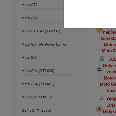
Nejpro
Moto G71
Moto G72
1.
Moto G73 5G (XT2237)
Moto G54 5G Power Edition
Moto G84
2.
Moto G24 (XT2423)
Moto G04 (XT2421)
Moto G24 POWER
3.
G34 5G (XT2363)