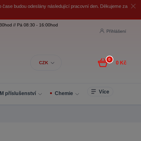
o čase budou odeslány následující pracovní den. Děkujeme za
:30hod // Pá 08:30 - 16:00hod
Přihlášení
0
CZK
0 Kč
Více
M příslušenství
Chemie