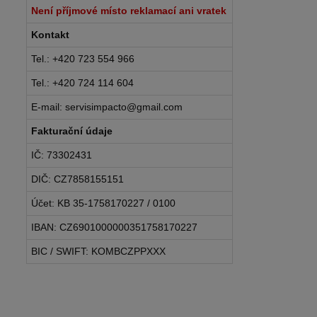
Není příjmové místo reklamací ani vratek
Kontakt
Tel.: +420 723 554 966
Tel.: +420 724 114 604
E-mail: servisimpacto@gmail.com
Fakturační údaje
IČ: 73302431
DIČ: CZ7858155151
Účet: KB 35-1758170227 / 0100
IBAN: CZ6901000000351758170227
BIC / SWIFT: KOMBCZPPXXX