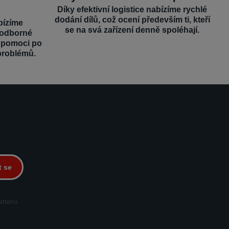
Díky efektivní logistice nabízíme rychlé
dodání dílů, což ocení především ti, kteří
bízíme
se na svá zařízení denně spoléhají.
 odborné
é pomoci po
problémů.
t se
tteru.