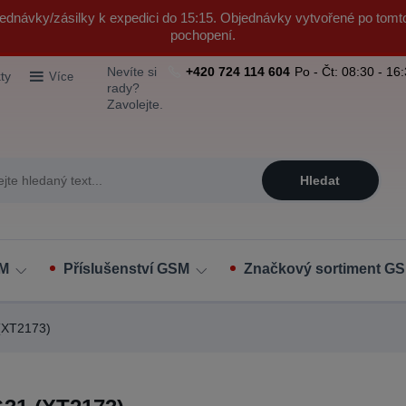
ednávky/zásilky k expedici do 15:15. Objednávky vytvořené po tomt
pochopení.
Nevíte si
+420 724 114 604
Po - Čt: 08:30 - 16
ty
Více
rady?
Zavolejte.
Hledat
SM
Příslušenství GSM
Značkový sortiment GS
(XT2173)