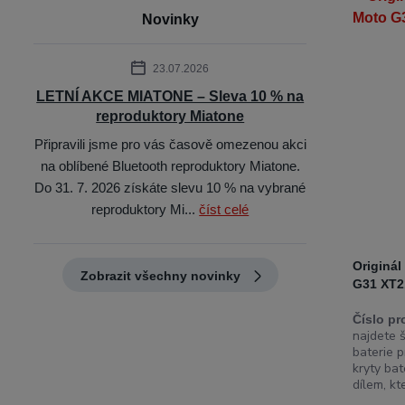
Novinky
23.07.2026
LETNÍ AKCE MIATONE – Sleva 10 % na
reproduktory Miatone
Připravili jsme pro vás časově omezenou akci
na oblíbené Bluetooth reproduktory Miatone.
Do 31. 7. 2026 získáte slevu 10 % na vybrané
reproduktory Mi...
číst celé
Originál
Zobrazit všechny novinky
G31 XT2
Číslo pr
najdete š
baterie p
kryty bat
dílem, kt