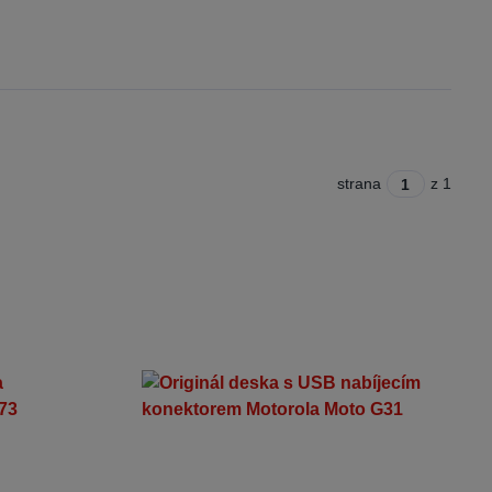
strana
z 1