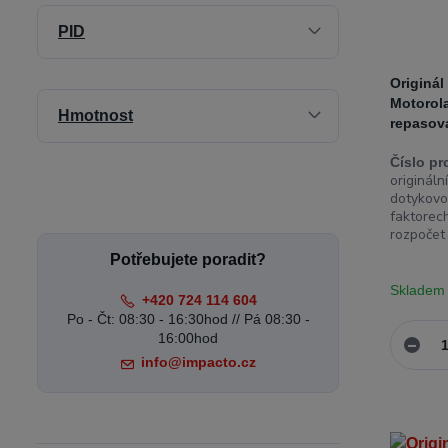
PID
Originál
Motorol
Hmotnost
repasov
Číslo pr
originál
dotykovo
faktorech
rozpočet 
Potřebujete poradit?
Skladem
+420 724 114 604
Po - Čt: 08:30 - 16:30hod // Pá 08:30 -
16:00hod
info@impacto.cz