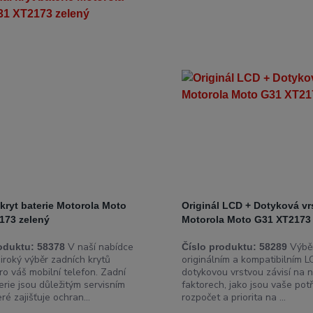
 kryt baterie Motorola Moto
Originál LCD + Dotyková vr
173 zelený
Motorola Moto G31 XT2173
V naší nabídce
Výběr
oduktu:
58378
Číslo produktu:
58289
iroký výběr zadních krytů
originálním a kompatibilním L
ro váš mobilní telefon. Zadní
dotykovou vrstvou závisí na n
erie jsou důležitým servisním
faktorech, jako jsou vaše potř
eré zajišťuje ochran...
rozpočet a priorita na ...