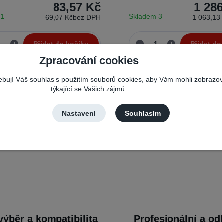
83,57 Kč
1 28
 1
Skladem 3
69,07 Kč
bez DPH
1 063,13
Přidat do košíku
Přidat do
Zpracování cookies
řebují Váš souhlas s použitím souborů cookies, aby Vám mohli zobrazo
týkající se Vašich zájmů.
Nastavení
Souhlasím
výběr a kompatibilita
Profesionální a o