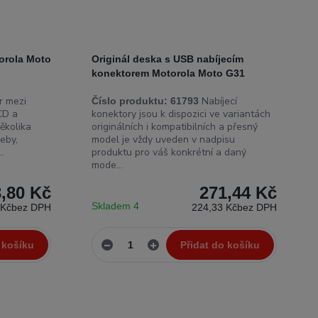
orola Moto
Originál deska s USB nabíjecím
konektorem Motorola Moto G31
 mezi
Nabíjecí
Číslo produktu:
61793
CD a
konektory jsou k dispozici ve variantách
ěkolika
originálních i kompatibilních a přesný
eby,
model je vždy uveden v nadpisu
..
produktu pro váš konkrétní a daný
mode...
,80 Kč
271,44 Kč
Skladem 4
 Kč
bez DPH
224,33 Kč
bez DPH
 košíku
Přidat do košíku