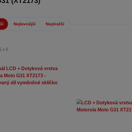
31 (XT2173)
ší
Nejlevnější
Nejdražší
5 z 5