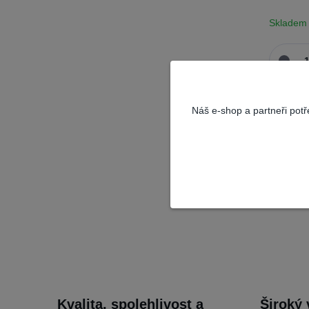
Skladem
Náš e-shop a partneři pot
Kvalita, spolehlivost a
Široký 