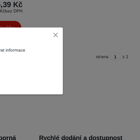
6,39 Kč
 Kč
bez DPH
 košíku
vat informace
strana
z 1
dborná
Rychlé dodání a dostupnost