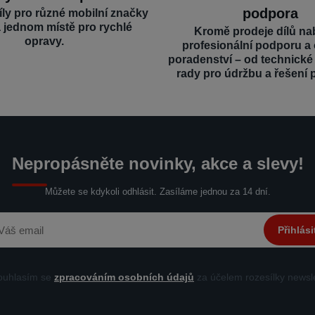
podpora
íly pro různé mobilní značky
a jednom místě pro rychlé
Kromě prodeje dílů na
opravy.
profesionální podporu a
poradenství – od technick
rady pro údržbu a řešení 
Nepropásněte novinky, akce a slevy!
Můžete se kdykoli odhlásit. Zasíláme jednou za 14 dní.
Přihlási
uhlasím se
zpracováním osobních údajů
za účelem rozesílky newsle