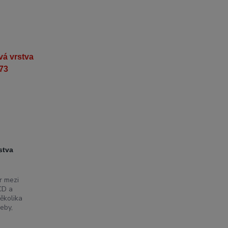
stva
 mezi
CD a
ěkolika
eby,