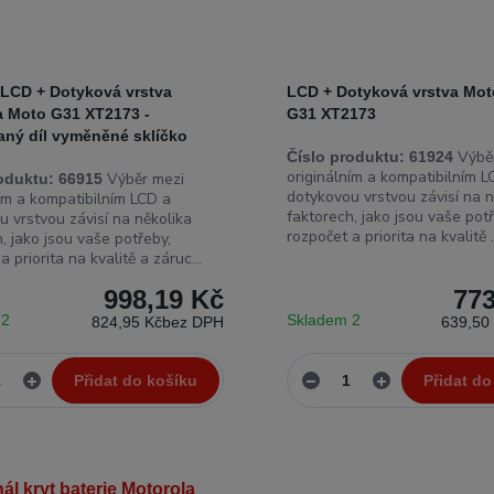
 LCD + Dotyková vrstva
LCD + Dotyková vrstva Mot
a Moto G31 XT2173 -
G31 XT2173
aný díl vyměněné sklíčko
Výběr
Číslo produktu:
61924
originálním a kompatibilním L
Výběr mezi
oduktu:
66915
dotykovou vrstvou závisí na n
ním a kompatibilním LCD a
faktorech, jako jsou vaše potř
u vrstvou závisí na několika
rozpočet a priorita na kvalitě .
, jako jsou vaše potřeby,
a priorita na kvalitě a záruc...
998,19 Kč
773
 2
Skladem 2
824,95 Kč
bez DPH
639,50
Přidat do košíku
Přidat do