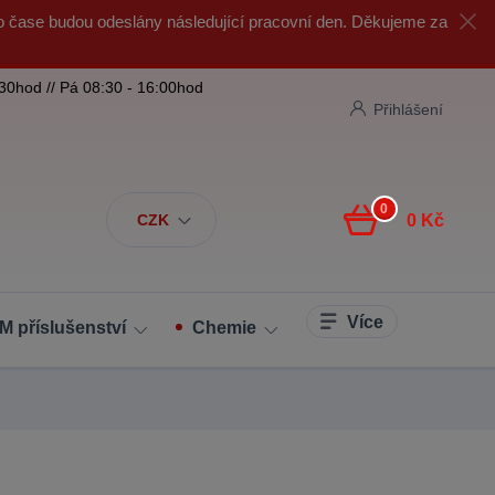
o čase budou odeslány následující pracovní den. Děkujeme za
:30hod // Pá 08:30 - 16:00hod
Přihlášení
0
CZK
0 Kč
Více
M příslušenství
Chemie