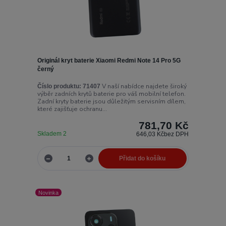
Originál kryt baterie Xiaomi Redmi Note 14 Pro 5G
černý
V naší nabídce najdete široký
Číslo produktu:
71407
výběr zadních krytů baterie pro váš mobilní telefon.
Zadní kryty baterie jsou důležitým servisním dílem,
které zajišťuje ochranu...
781,70 Kč
Skladem 2
646,03 Kč
bez DPH
Přidat do košíku
Novinka