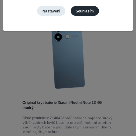
Novinka
Nastavení
Souhlasím
Originál kryt baterie Xiaomi Redmi Note 13 4G
modrý
V naší nabídce najdete široký
Číslo produktu:
71404
výběr zadních krytů baterie pro váš mobilní telefon.
Zadní kryty baterie jsou důležitým servisním dílem,
které zajišťuje ochranu...