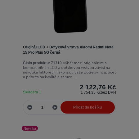
Originál LCD + Dotyková vrstva Xiaomi Redmi Note
15 Pro Plus 5G černá
Výběr mezi originálním a
Číslo produktu:
71310
kompatibilním LCD a dotykovou vrstvou závisí na
několika faktorech, jako jsou vaše potřeby, rozpočet
a priorita na kvalitě a záruce. ...
2 122,76 Kč
Skladem 1
1 754,35 Kč
bez DPH
Přidat do košíku
Novinka