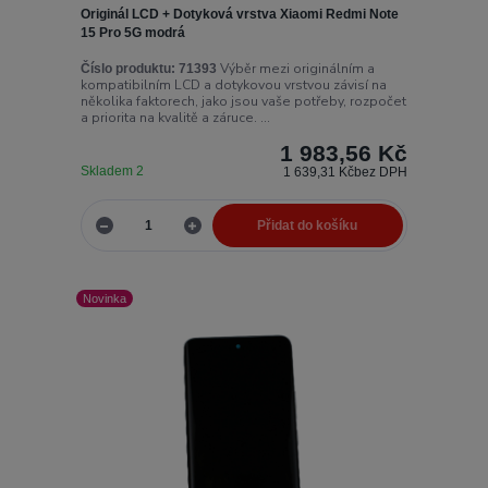
Originál LCD + Dotyková vrstva Xiaomi Redmi Note
15 Pro 5G modrá
Výběr mezi originálním a
Číslo produktu:
71393
kompatibilním LCD a dotykovou vrstvou závisí na
několika faktorech, jako jsou vaše potřeby, rozpočet
a priorita na kvalitě a záruce. ...
1 983,56 Kč
Skladem 2
1 639,31 Kč
bez DPH
Přidat do košíku
Novinka