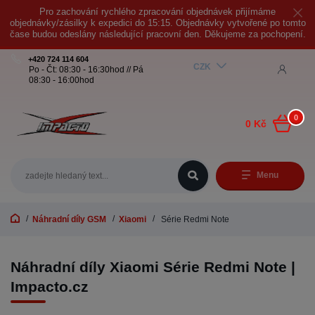
Pro zachování rychlého zpracování objednávek přijímáme
objednávky/zásilky k expedici do 15:15. Objednávky vytvořené po tomto
čase budou odeslány následující pracovní den. Děkujeme za pochopení.
+420 724 114 604
CZK
Po - Čt: 08:30 - 16:30hod // Pá
08:30 - 16:00hod
0
0 Kč
Menu
Náhradní díly GSM
Xiaomi
Série Redmi Note
Náhradní díly Xiaomi Série Redmi Note |
Impacto.cz