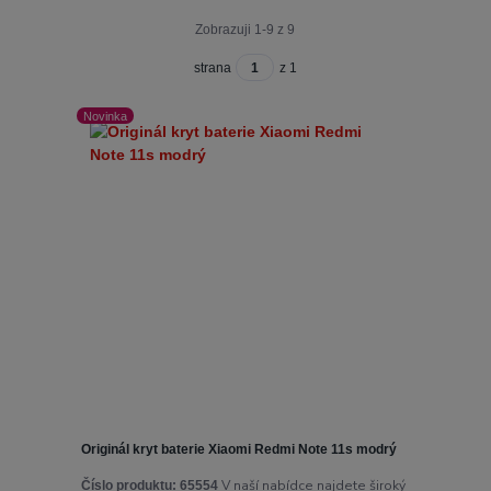
Zobrazuji 1-9 z 9
strana
z 1
Novinka
Originál kryt baterie Xiaomi Redmi Note 11s modrý
V naší nabídce najdete široký
Číslo produktu:
65554