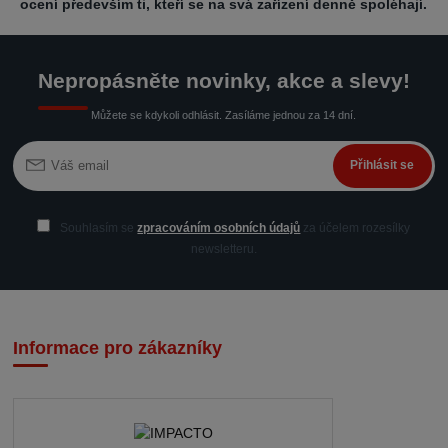
ocení především ti, kteří se na svá zařízení denně spoléhají.
Nepropásněte novinky, akce a slevy!
Můžete se kdykoli odhlásit. Zasíláme jednou za 14 dní.
Přihlásit se
Souhlasím se
zpracováním osobních údajů
za účelem rozesílky
newsletteru.
Informace pro zákazníky