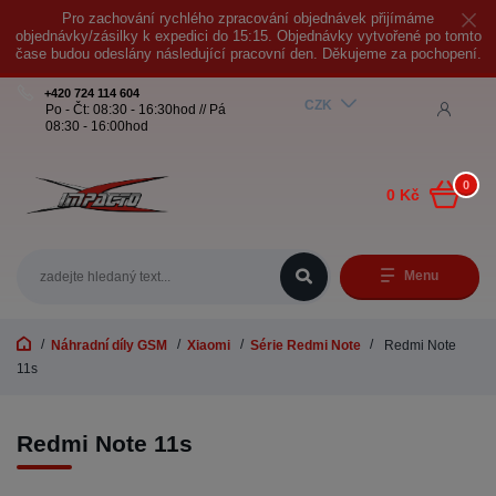
Pro zachování rychlého zpracování objednávek přijímáme
objednávky/zásilky k expedici do 15:15. Objednávky vytvořené po tomto
čase budou odeslány následující pracovní den. Děkujeme za pochopení.
+420 724 114 604
CZK
Po - Čt: 08:30 - 16:30hod // Pá
08:30 - 16:00hod
0
0 Kč
Menu
Náhradní díly GSM
Xiaomi
Série Redmi Note
Redmi Note
11s
Redmi Note 11s