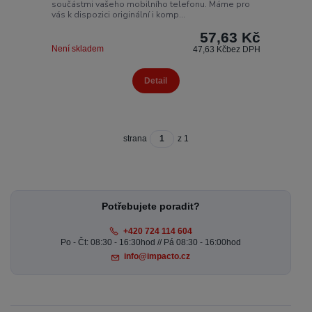
součástmi vašeho mobilního telefonu. Máme pro
vás k dispozici originální i komp...
57,63 Kč
Není skladem
47,63 Kč
bez DPH
Detail
strana
z 1
Potřebujete poradit?
+420 724 114 604
Po - Čt: 08:30 - 16:30hod // Pá 08:30 - 16:00hod
info@impacto.cz