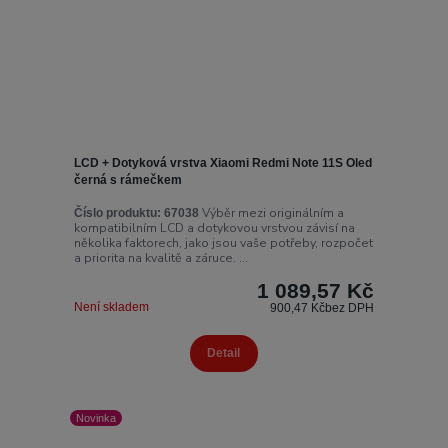
LCD + Dotyková vrstva Xiaomi Redmi Note 11S Oled
černá s rámečkem
Výběr mezi originálním a
Číslo produktu:
67038
kompatibilním LCD a dotykovou vrstvou závisí na
několika faktorech, jako jsou vaše potřeby, rozpočet
a priorita na kvalitě a záruce. ...
1 089,57 Kč
Není skladem
900,47 Kč
bez DPH
Detail
Novinka