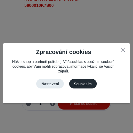
Originál LCD + Dotyková vrstva Xiaomi Redmi Note
Zpracování cookies
11S NFC černá - 5600010K7S00
Výběr mezi originálním a
Číslo produktu:
61533
Náš e-shop a partneři potřebují Váš souhlas s použitím souborů
kompatibilním LCD a dotykovou vrstvou závisí na
cookies, aby Vám mohli zobrazovat informace týkající se Vašich
několika faktorech, jako jsou vaše potřeby, rozpočet
zájmů.
a priorita na ...
1 774,77 Kč
Nastavení
Souhlasím
Skladem 1
1 466,75 Kč
bez DPH
Přidat do košíku