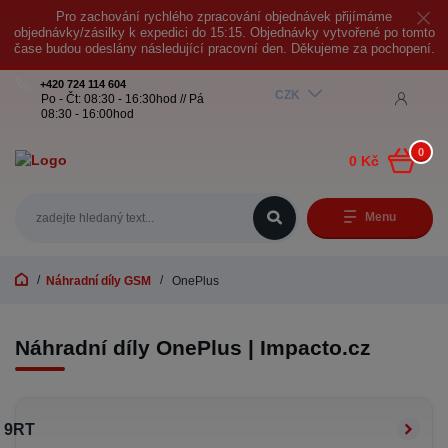
Pro zachování rychlého zpracování objednávek přijímáme
objednávky/zásilky k expedici do 15:15. Objednávky vytvořené po tomto
čase budou odeslány následující pracovní den. Děkujeme za pochopení.
+420 724 114 604
CZK
Po - Čt: 08:30 - 16:30hod // Pá
08:30 - 16:00hod
0
0 Kč
Menu
Náhradní díly GSM
OnePlus
Náhradní díly OnePlus | Impacto.cz
9RT