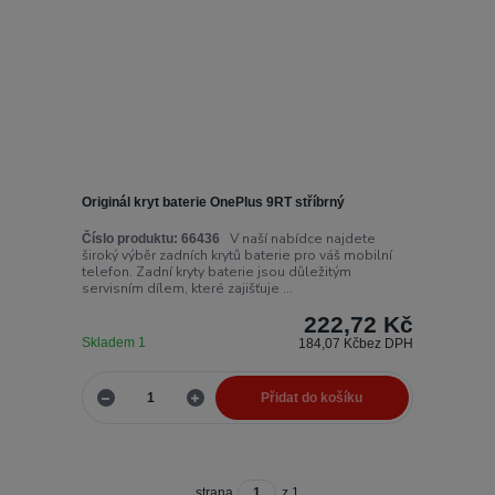
Originál kryt baterie OnePlus 9RT stříbrný
V naší nabídce najdete
Číslo produktu:
66436
široký výběr zadních krytů baterie pro váš mobilní
telefon. Zadní kryty baterie jsou důležitým
servisním dílem, které zajišťuje ...
222,72 Kč
Skladem 1
184,07 Kč
bez DPH
Přidat do košíku
strana
z 1