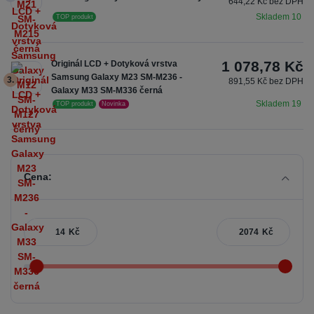
644,22 Kč bez DPH
Skladem 10
TOP produkt
1 078,78 Kč
Originál LCD + Dotyková vrstva
Samsung Galaxy M23 SM-M236 -
3.
891,55 Kč bez DPH
Galaxy M33 SM-M336 černá
Skladem 19
TOP produkt
Novinka
Cena:
Kč
Kč