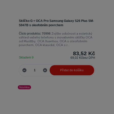
Sklíčko G + OCA Pro Samsung Galaxy S26 Plus SM-
S947B s oleofobním povrchem
Zvýšte odolnost a estetický
Číslo produktu:
70996
vzhled vašeho telefonu s inovativními sklíčky OCA
od Musttby, OCA Xuanhou, OCA s oleofobním
povrchem, OCA klasické, OCA s r...
83,52 Kč
Skladem 9
69,02 Kč
bez DPH
Přidat do košíku
Novinka