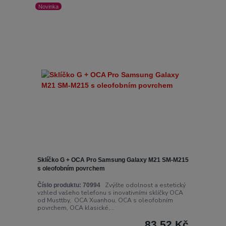
Novinka
Sklíčko G + OCA Pro Samsung Galaxy M21 SM-M215
s oleofobním povrchem
Zvýšte odolnost a estetický
Číslo produktu:
70994
vzhled vašeho telefonu s inovativními sklíčky OCA
od Musttby, OCA Xuanhou, OCA s oleofobním
povrchem, OCA klasické,...
83,52 Kč