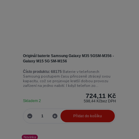
Originál baterie Samsung Galaxy M35 5GSM-M356 -
Galaxy M15 5G SM-M156
Baterie v telefonech
Číslo produktu:
68175
Samsung postupem času přirozeně ztrácejí svou
kapacitu, což se projevuje kratší dobou provozu
zařízení na jedno nabití. I když telefon zo...
724,11 Kč
Skladem 2
598,44 Kč
bez DPH
Přidat do košíku
Novinka