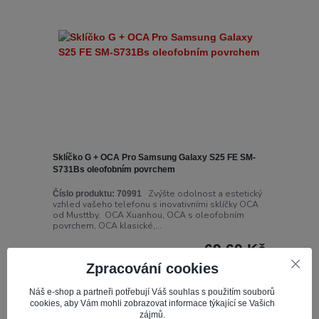
Sklíčko G + OCA Pro Samsung Galaxy S25 FE SM-
S731Bs oleofobním povrchem
Zvýšte odolnost a estetický
Číslo produktu:
70991
vzhled vašeho telefonu s inovativními sklíčky OCA
od Musttby, OCA Xuanhou, OCA s oleofobním
povrchem, OCA klasické,...
69,60 Kč
Skladem 14
57,52 Kč
bez DPH
Zpracování cookies
Náš e-shop a partneři potřebují Váš souhlas s použitím souborů
Přidat do košíku
cookies, aby Vám mohli zobrazovat informace týkající se Vašich
zájmů.