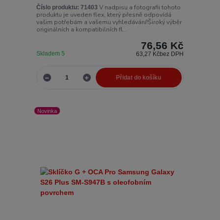
V nadpisu a fotografii tohoto
Číslo produktu:
71403
produktu je uveden flex, který přesně odpovídá
vašim potřebám a vašemu vyhledávání!Široký výběr
originálních a kompatibilních fl...
76,56 Kč
Skladem 5
63,27 Kč
bez DPH
Přidat do košíku
Novinka