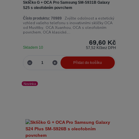
Sklíčko G + OCA Pro Samsung SM-S931B Galaxy
S25 s oleofobním povrchem
Zvýšte odolnost a estetický
Číslo produktu:
70989
vzhled vašeho telefonu s inovativními sklíčky OCA
od Musttby, OCA Xuanhou, OCA s oleofobním
povrchem, OCA klasické,...
69,60 Kč
Skladem 10
57,52 Kč
bez DPH
Přidat do košíku
Novinka