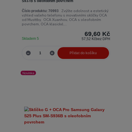
S937B s oleofobním povrchem
Zvýšte odolnost a estetický
Číslo produktu:
70993
vzhled vašeho telefonu s inovativními sklíčky OCA
od Musttby, OCA Xuanhou, OCA s oleofobním
povrchem, OCA klasické,...
69,60 Kč
Skladem 5
57,52 Kč
bez DPH
Přidat do košíku
Novinka