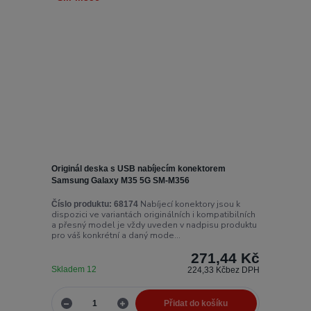
Originál deska s USB nabíjecím konektorem
Samsung Galaxy M35 5G SM-M356
Nabíjecí konektory jsou k
Číslo produktu:
68174
dispozici ve variantách originálních i kompatibilních
a přesný model je vždy uveden v nadpisu produktu
pro váš konkrétní a daný mode...
271,44 Kč
Skladem 12
224,33 Kč
bez DPH
Přidat do košíku