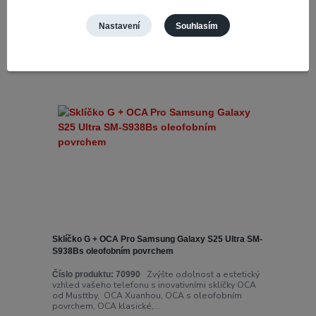
Novinka
Nastavení
Souhlasím
Sklíčko G + OCA Pro Samsung Galaxy S25 Ultra SM-
S938Bs oleofobním povrchem
Zvýšte odolnost a estetický
Číslo produktu:
70990
vzhled vašeho telefonu s inovativními sklíčky OCA
od Musttby, OCA Xuanhou, OCA s oleofobním
povrchem, OCA klasické,...