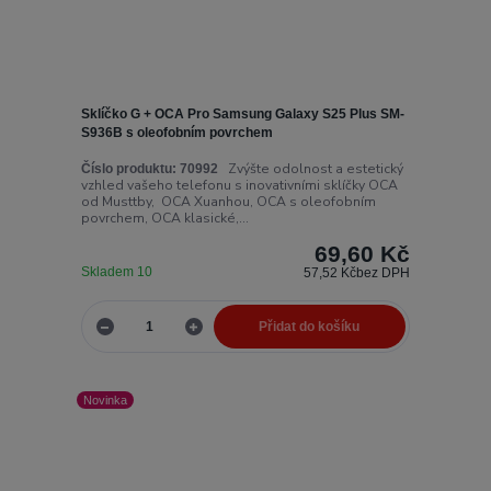
Sklíčko G + OCA Pro Samsung Galaxy S25 Plus SM-
S936B s oleofobním povrchem
Zvýšte odolnost a estetický
Číslo produktu:
70992
vzhled vašeho telefonu s inovativními sklíčky OCA
od Musttby, OCA Xuanhou, OCA s oleofobním
povrchem, OCA klasické,...
69,60 Kč
Skladem 10
57,52 Kč
bez DPH
Přidat do košíku
Novinka