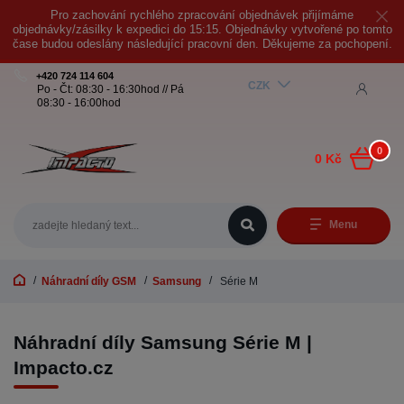
Pro zachování rychlého zpracování objednávek přijímáme
objednávky/zásilky k expedici do 15:15. Objednávky vytvořené po tomto
čase budou odeslány následující pracovní den. Děkujeme za pochopení.
+420 724 114 604
CZK
Po - Čt: 08:30 - 16:30hod // Pá
08:30 - 16:00hod
0
0 Kč
Menu
Náhradní díly GSM
Samsung
Série M
Náhradní díly Samsung Série M |
Impacto.cz