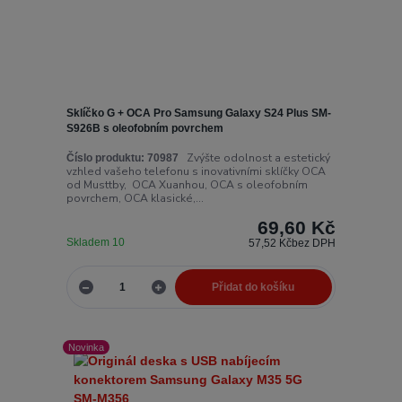
Sklíčko G + OCA Pro Samsung Galaxy S24 Plus SM-
S926B s oleofobním povrchem
Zvýšte odolnost a estetický
Číslo produktu:
70987
vzhled vašeho telefonu s inovativními sklíčky OCA
od Musttby, OCA Xuanhou, OCA s oleofobním
povrchem, OCA klasické,...
69,60 Kč
Skladem 10
57,52 Kč
bez DPH
Přidat do košíku
Novinka