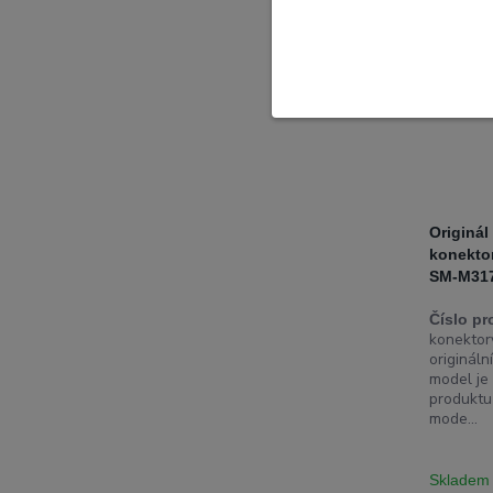
Originál
konekto
SM-M31
Číslo pr
konektory
origináln
model je
produktu
mode...
Skladem