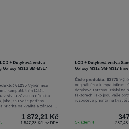
 LCD + Dotyková vrstva
LCD + Dotyková vrstva Sa
g Galaxy M31S SM-M317
Galaxy M31s SM-M317 Incel
Výběr
Číslo produktu:
63775
originálním a kompatibilním L
Výběr mezi
oduktu:
61235
dotykovou vrstvou závisí na n
ním a kompatibilním LCD a
faktorech, jako jsou vaše potř
u vrstvou závisí na několika
rozpočet a priorita na kvalitě .
, jako jsou vaše potřeby,
a priorita na kvalitě a záruce. ...
1 872,21 Kč
347
 3
Skladem 4
1 547,28 Kč
bez DPH
287,48