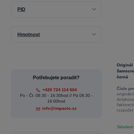
PID
Hmotnost
Originál
Samsun
černá
Potřebujete poradit?
Číslo pr
+420 724 114 604
originál
Po - Čt: 08:30 - 16:30hod // Pá 08:30 -
dotykovo
16:00hod
faktorech
info@impacto.cz
rozpočet 
Skladem