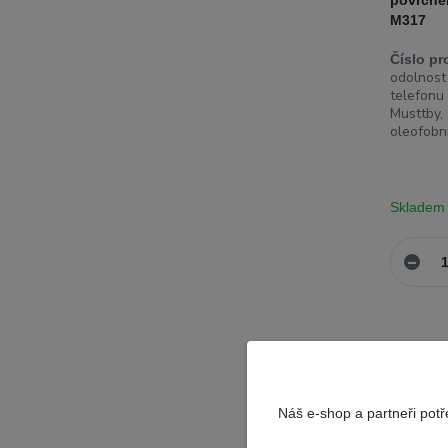
povrche
M317
Číslo pr
odolnost
telefonu 
Musttby
oleofobn
Skladem
Náš e-shop a partneři pot