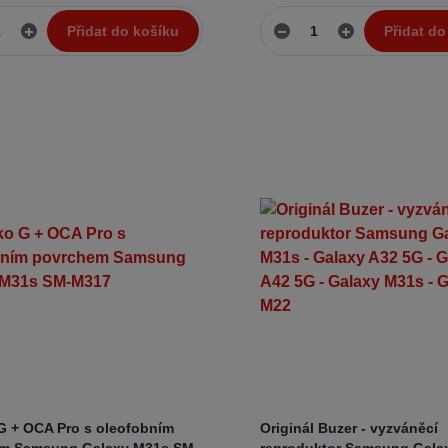
Přidat do košíku
Přidat do
 G + OCA Pro s oleofobním
Originál Buzer - vyzváněcí