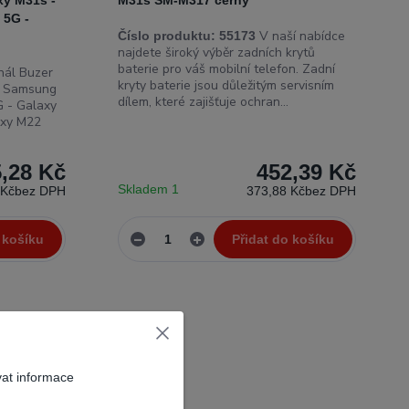
xy M31s -
M31s SM-M317 černý
 5G -
V naší nabídce
Číslo produktu:
55173
najdete široký výběr zadních krytů
baterie pro váš mobilní telefon. Zadní
nál Buzer
kryty baterie jsou důležitým servisním
y: Samsung
dílem, které zajišťuje ochran...
 - Galaxy
axy M22
,28 Kč
452,39 Kč
Skladem 1
 Kč
bez DPH
373,88 Kč
bez DPH
 košíku
Přidat do košíku
vat informace