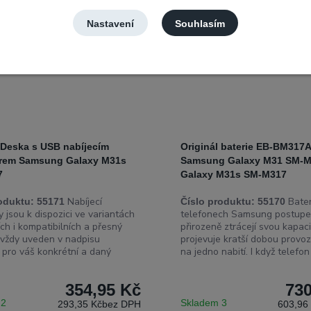
Nastavení
Souhlasím
 Deska s USB nabíjecím
Originál baterie EB-BM317
rem Samsung Galaxy M31s
Samsung Galaxy M31 SM-M
7
Galaxy M31s SM-M317
Nabíjecí
Bater
oduktu:
55171
Číslo produktu:
55170
 jsou k dispozici ve variantách
telefonech Samsung postup
ích i kompatibilních a přesný
přirozeně ztrácejí svou kapaci
 vždy uveden v nadpisu
projevuje kratší dobou provoz
 pro váš konkrétní a daný
na jedno nabití. I když telefon 
354,95 Kč
730
 2
Skladem 3
293,35 Kč
bez DPH
603,96