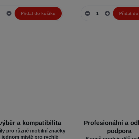
Přidat do košíku
Přidat do
výběr a kompatibilita
Profesionální a o
podpora
íly pro různé mobilní značky
a jednom místě pro rychlé
Kromě prodeje dílů na