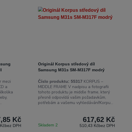
msung
Originál Korpus středový díl
l
Samsung M31s SM-M317F modrý
 mezi
KORPUS –
Číslo produktu:
55317
CD a
MIDDLE FRAME V nadpisu a fotografii
ěkolika
tohoto produktu je middle frame, který
eby,
přesně odpovídá vašim požadavkům,
..
potřebám a vašemu vyhledávání!Korpu...
,85 Kč
617,62 Kč
Skladem 2
 Kč
bez DPH
510,43 Kč
bez DPH