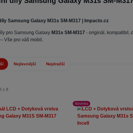
ní díly Samsung Galaxy M31s SM-M317 
díly Samsung Galaxy M31s SM-M317 | Impacto.cz
díly pro Samsung Galaxy
M31s SM-M317
- originál, kompatibil, 
 – Vše pro váš mobil.
ší
Nejlevnější
Nejdražší
8 z 8
Novinka