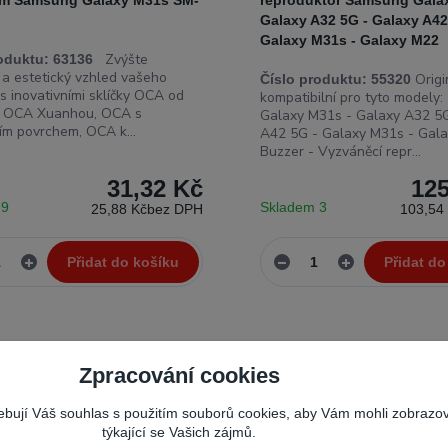
m Samsung Galaxy M31s SM-
reproduktor Samsung Gala
Galaxy A32 5G - Galaxy A42
Galaxy M31s - Galaxy M22
Zvýšte
oduktu:
63136
 a estetický vzhled vašeho
Origi
Číslo produktu:
55320
s inovativními sklíčky OCA od
kompatibilní pro tyto model
, OCA Xuanhou, OCA s
Galaxy M31s - Galaxy A32 5G
ím povrchem, OCA k...
A42 5G - Galaxy M31s - Gal
Buzzer - Vyzváněcí repr...
31,32 Kč
125
 9
Skladem 3
25,88 Kč
bez DPH
103,54
Přidat do košíku
Přidat do
Zpracování cookies
řebují Váš souhlas s použitím souborů cookies, aby Vám mohli zobrazo
týkající se Vašich zájmů.