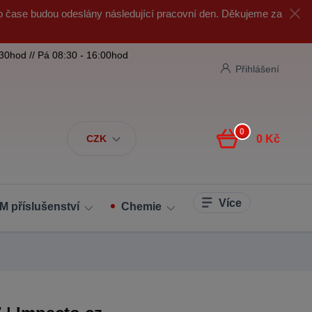
o čase budou odeslány následující pracovní den. Děkujeme za
:30hod // Pá 08:30 - 16:00hod
Přihlášení
0
CZK
0 Kč
Více
M příslušenství
Chemie