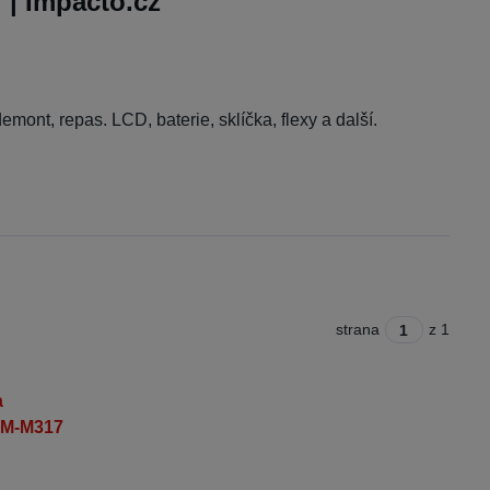
| Impacto.cz
demont, repas. LCD, baterie, sklíčka, flexy a další.
strana
z 1