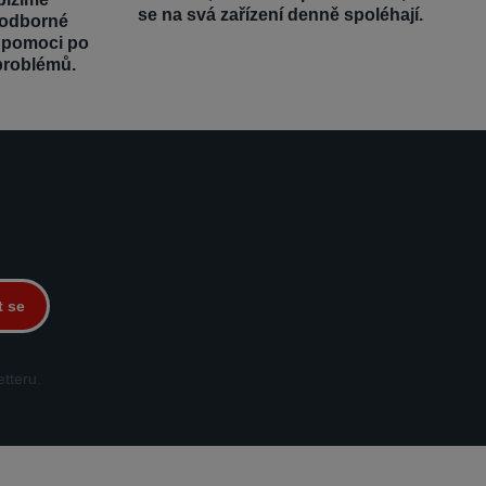
se na svá zařízení denně spoléhají.
 odborné
é pomoci po
problémů.
t se
tteru.