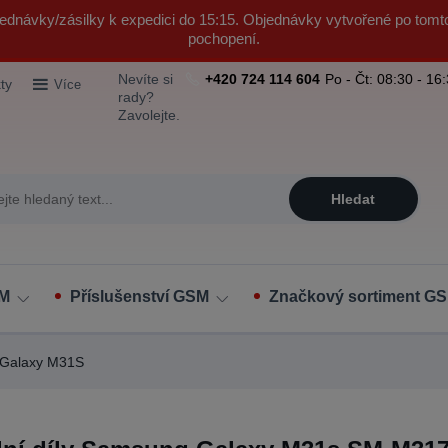
ednávky/zásilky k expedici do 15:15. Objednávky vytvořené po tomt
pochopení.
Nevíte si
+420 724 114 604
Po - Čt: 08:30 - 16
ty
Více
rady?
Zavolejte.
Hledat
SM
Příslušenství GSM
Značkový sortiment GS
Galaxy M31S