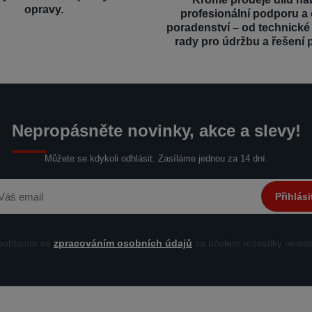
opravy.
profesionální podporu a
poradenství – od technick
rady pro údržbu a řešení 
Nepropásněte novinky, akce a slevy!
Můžete se kdykoli odhlásit. Zasíláme jednou za 14 dní.
Přihlási
uhlasím se
zpracováním osobních údajů
za účelem rozesílky newsle