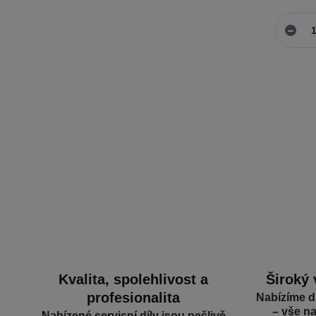
Kvalita, spolehlivost a
Široký 
profesionalita
Nabízíme d
– vše n
Nabízené servisní díly jsou pečlivě