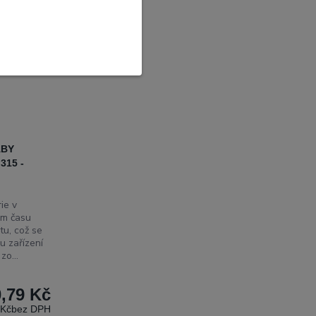
ABY
315 -
ie v
em času
tu, což se
u zařízení
zo...
,79 Kč
 Kč
bez DPH