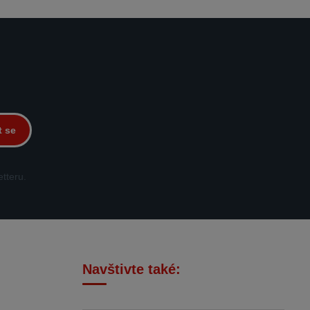
t se
tteru.
Navštivte také: