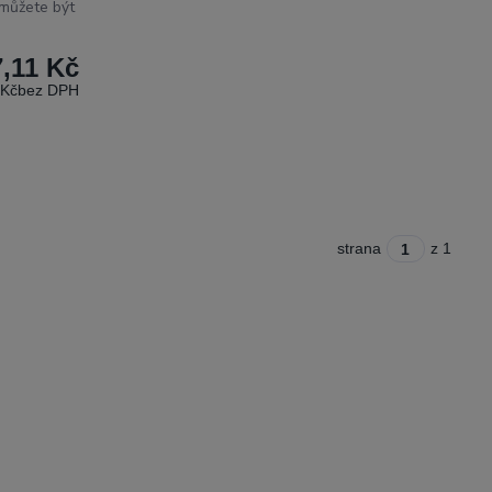
i můžete být
7,11 Kč
 Kč
bez DPH
strana
z 1