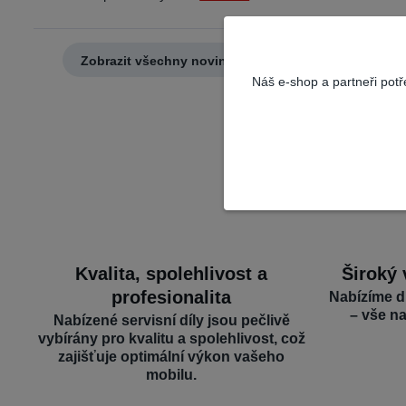
Zobrazit všechny novinky
Náš e-shop a partneři pot
Kvalita, spolehlivost a
Široký 
profesionalita
Nabízíme d
– vše n
Nabízené servisní díly jsou pečlivě
vybírány pro kvalitu a spolehlivost, což
zajišťuje optimální výkon vašeho
mobilu.