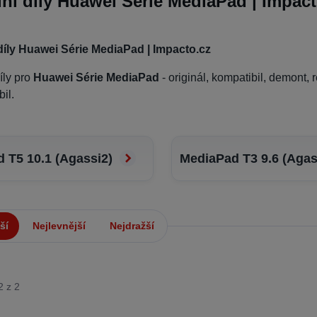
ní díly Huawei Série MediaPad | Impact
díly Huawei Série MediaPad | Impacto.cz
íly pro
Huawei Série MediaPad
- originál, kompatibil, demont, 
il.
 T5 10.1 (Agassi2)
MediaPad T3 9.6 (Agas
ší
Nejlevnější
Nejdražší
2 z 2