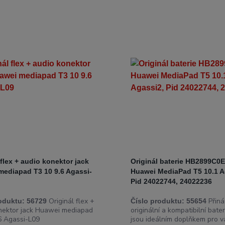
 flex + audio konektor jack
Originál baterie HB2899C
mediapad T3 10 9.6 Agassi-
Huawei MediaPad T5 10.1 A
Pid 24022744, 24022236
Originál flex +
Přiná
oduktu:
56729
Číslo produktu:
55654
nektor jack Huawei mediapad
originální a kompatibilní bater
6 Agassi-L09
jsou ideálním doplňkem pro v