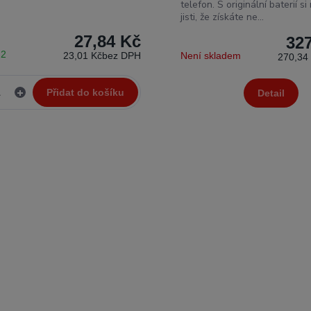
telefon. S originální baterií s
jisti, že získáte ne...
27,84 Kč
32
 2
23,01 Kč
bez DPH
Není skladem
270,34
Přidat do košíku
Detail