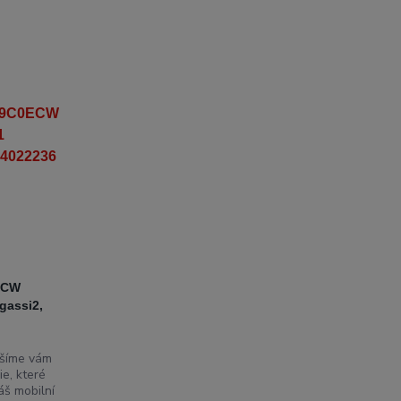
0ECW
gassi2,
šíme vám
ie, které
áš mobilní