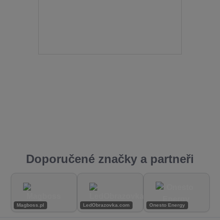
Doporučené značky a partneři
Magboss.pl
LedObrazovka.com
Onesto Energy