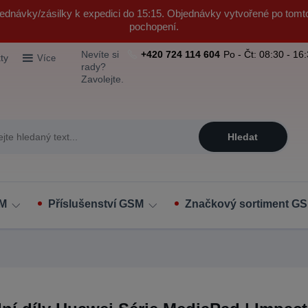
ednávky/zásilky k expedici do 15:15. Objednávky vytvořené po tomt
pochopení.
Nevíte si
+420 724 114 604
Po - Čt: 08:30 - 16
ty
Více
rady?
Zavolejte.
Hledat
SM
Příslušenství GSM
Značkový sortiment GS