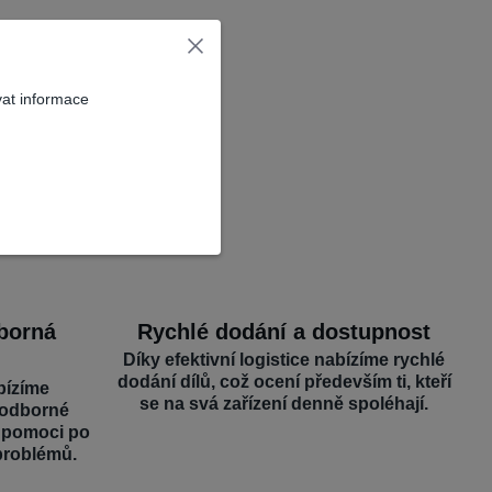
vat informace
dborná
Rychlé dodání a dostupnost
Díky efektivní logistice nabízíme rychlé
dodání dílů, což ocení především ti, kteří
bízíme
se na svá zařízení denně spoléhají.
 odborné
é pomoci po
problémů.