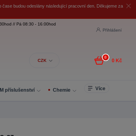
o čase budou odeslány následující pracovní den. Děkujeme za
:30hod // Pá 08:30 - 16:00hod
Přihlášení
0
CZK
0 Kč
Více
M příslušenství
Chemie