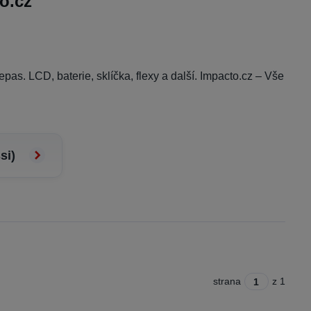
o.cz
repas. LCD, baterie, sklíčka, flexy a další. Impacto.cz – Vše
si)
strana
z 1