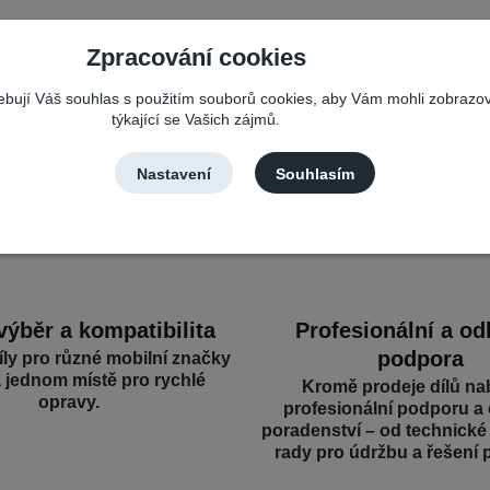
Zpracování cookies
řebují Váš souhlas s použitím souborů cookies, aby Vám mohli zobrazo
týkající se Vašich zájmů.
Nastavení
Souhlasím
výběr a kompatibilita
Profesionální a o
podpora
íly pro různé mobilní značky
a jednom místě pro rychlé
Kromě prodeje dílů na
opravy.
profesionální podporu a
poradenství – od technick
rady pro údržbu a řešení 