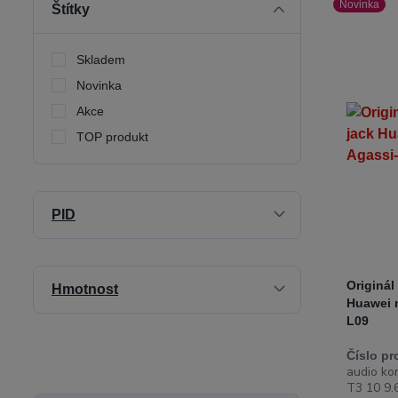
Novinka
Štítky
Skladem
Novinka
Akce
TOP produkt
PID
Originál
Hmotnost
Huawei 
L09
Číslo pr
audio ko
T3 10 9.