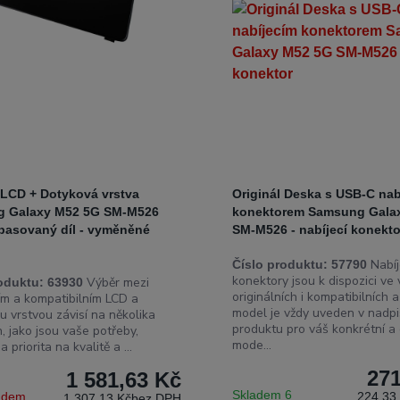
 LCD + Dotyková vrstva
Originál Deska s USB-C nab
 Galaxy M52 5G SM-M526
konektorem Samsung Gala
epasovaný díl - vyměněné
SM-M526 - nabíjecí konekto
Nabíj
Číslo produktu:
57790
konektory jsou k dispozici ve
Výběr mezi
oduktu:
63930
originálních i kompatibilních 
ním a kompatibilním LCD a
model je vždy uveden v nadp
u vrstvou závisí na několika
produktu pro váš konkrétní a
, jako jsou vaše potřeby,
mode...
 priorita na kvalitě a ...
271
1 581,63 Kč
Skladem 6
ladem
224,33
1 307,13 Kč
bez DPH