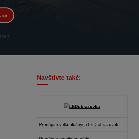
t se
tteru.
Navštivte také:
Pronájem velkoplošných LED obrazovek
Pronájem mobilního pódia