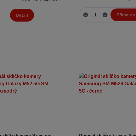
Přidat do
Detail
l sklíčko kamery Samsung
Originál sklíčko kamery S