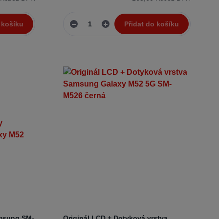
 košíku
Přidat do košíku
amsung SM-
Originál LCD + Dotyková vrstva