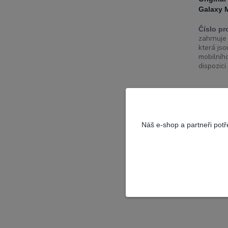
Galaxy 
Číslo pr
zahrnuje 
která js
mobilníh
dispozici 
Skladem
Náš e-shop a partneři pot