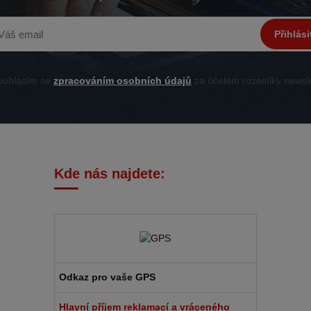
Přihlási
uhlasím se
zpracováním osobních údajů
za účelem rozesílky newsle
Kde nás najdete:
Odkaz pro vaše GPS
Hlavní příjem reklamací a vráceného