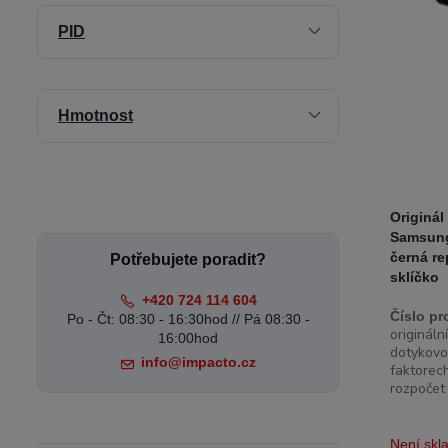
PID
Hmotnost
Originál
Samsung
černá r
Potřebujete poradit?
sklíčko
+420 724 114 604
Číslo pr
Po - Čt: 08:30 - 16:30hod // Pá 08:30 -
originál
16:00hod
dotykovo
info@impacto.cz
faktorech
rozpočet a
Není sk