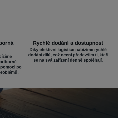
dborná
Rychlé dodání a dostupnost
Díky efektivní logistice nabízíme rychlé
dodání dílů, což ocení především ti, kteří
bízíme
se na svá zařízení denně spoléhají.
 odborné
é pomoci po
problémů.