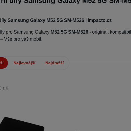
ní díly Samsung Galaxy M52 5G SM-M52
díly Samsung Galaxy M52 5G SM-M526 | Impacto.cz
díly pro Samsung Galaxy
M52 5G SM-M526
- originál, kompatibi
 – Vše pro váš mobil.
ší
Nejlevnější
Nejdražší
6 z 6