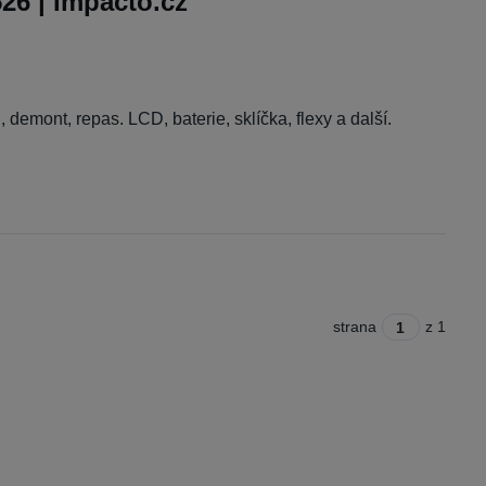
6 | Impacto.cz
l, demont, repas. LCD, baterie, sklíčka, flexy a další.
strana
z 1