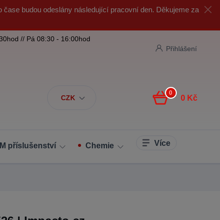
o čase budou odeslány následující pracovní den. Děkujeme za
:30hod // Pá 08:30 - 16:00hod
Přihlášení
0
CZK
0 Kč
Více
M příslušenství
Chemie