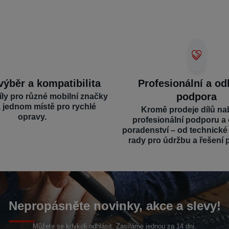
výběr a kompatibilita
Profesionální a o
podpora
íly pro různé mobilní značky
a jednom místě pro rychlé
Kromě prodeje dílů na
opravy.
profesionální podporu a
poradenství – od technick
rady pro údržbu a řešení 
Nepropásněte novinky, akce a slevy!
Můžete se kdykoli odhlásit. Zasíláme jednou za 14 dní.