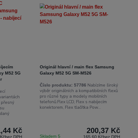
íjecím
Originál hlavní / main flex Samsung
xy M52 5G
Galaxy M52 5G SM-M526
r
Nabízíme široký
Číslo produktu:
57786
výběr originálních a kompatibilních flexů
ecí
pro různé typy a modely mobilních
 variantách
telefonů.Flex LCD, Flex s nabíjecím
a přesný
konektorem, Flex tlačítka Pow...
isu
 daný
,44 Kč
200,37 Kč
Skladem 5
 Kč
bez DPH
165,60 Kč
bez DPH