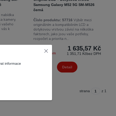
é
Samsung Galaxy M52 5G SM-M526
černá
 nabídka
ka kamery,
Výběr mezi
Číslo produktu:
57716
mi vašeho
originálním a kompatibilním LCD a
 vás k
dotykovou vrstvou závisí na několika
faktorech, jako jsou vaše potřeby,
rozpočet a priorita n...
,53 Kč
1 635,57 Kč
 Kč
bez DPH
Není skladem
1 351,71 Kč
bez DPH
vat informace
 košíku
Detail
strana
z 1