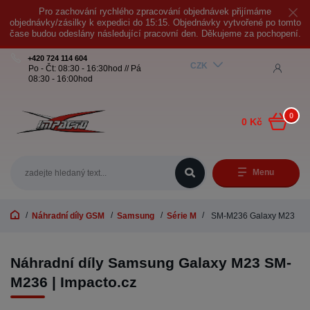
Pro zachování rychlého zpracování objednávek přijímáme
objednávky/zásilky k expedici do 15:15. Objednávky vytvořené po tomto
čase budou odeslány následující pracovní den. Děkujeme za pochopení.
+420 724 114 604
CZK
Po - Čt: 08:30 - 16:30hod // Pá
08:30 - 16:00hod
0
0 Kč
Menu
Náhradní díly GSM
Samsung
Série M
SM-M236 Galaxy M23
Náhradní díly Samsung Galaxy M23 SM-
M236 | Impacto.cz