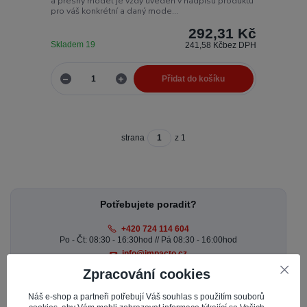
a přesný model je vždy uveden v nadpisu produktu
pro váš konkrétní a daný mode...
292,31 Kč
Skladem 19
241,58 Kč
bez DPH
Přidat do košíku
strana
z 1
Potřebujete poradit?
+420 724 114 604
Po - Čt: 08:30 - 16:30hod // Pá 08:30 - 16:00hod
info@impacto.cz
Zpracování cookies
Náš e-shop a partneři potřebují Váš souhlas s použitím souborů