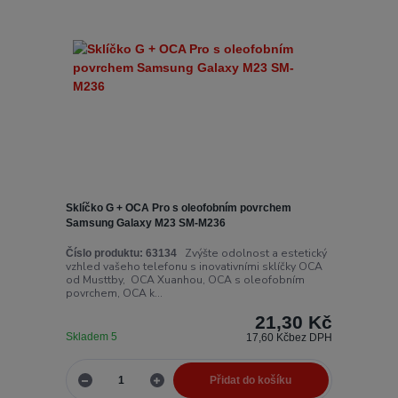
Sklíčko G + OCA Pro s oleofobním povrchem
Samsung Galaxy M23 SM-M236
Zvýšte odolnost a estetický
Číslo produktu:
63134
vzhled vašeho telefonu s inovativními sklíčky OCA
od Musttby, OCA Xuanhou, OCA s oleofobním
povrchem, OCA k...
21,30 Kč
Skladem 5
17,60 Kč
bez DPH
Přidat do košíku