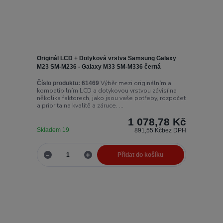
Originál LCD + Dotyková vrstva Samsung Galaxy
M23 SM-M236 - Galaxy M33 SM-M336 černá
Výběr mezi originálním a
Číslo produktu:
61469
kompatibilním LCD a dotykovou vrstvou závisí na
několika faktorech, jako jsou vaše potřeby, rozpočet
a priorita na kvalitě a záruce. ...
1 078,78 Kč
Skladem 19
891,55 Kč
bez DPH
Přidat do košíku