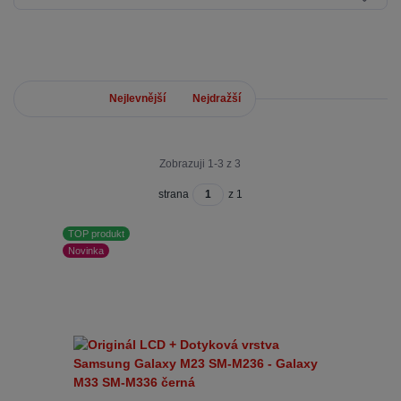
Nejnovější
Nejlevnější
Nejdražší
Zobrazuji 1-3 z 3
strana
z 1
TOP produkt
Novinka