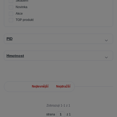
Skladem
Novinka
Akce
TOP produkt
PID
Hmotnost
Nejnovější
Nejlevnější
Nejdražší
Zobrazuji 1-1 z 1
strana
z 1