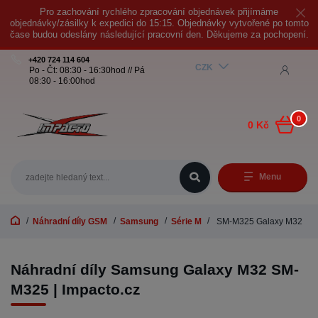
Pro zachování rychlého zpracování objednávek přijímáme
objednávky/zásilky k expedici do 15:15. Objednávky vytvořené po tomto
čase budou odeslány následující pracovní den. Děkujeme za pochopení.
+420 724 114 604
CZK
Po - Čt: 08:30 - 16:30hod // Pá
08:30 - 16:00hod
0
0 Kč
Menu
Náhradní díly GSM
Samsung
Série M
SM-M325 Galaxy M32
Náhradní díly Samsung Galaxy M32 SM-
M325 | Impacto.cz