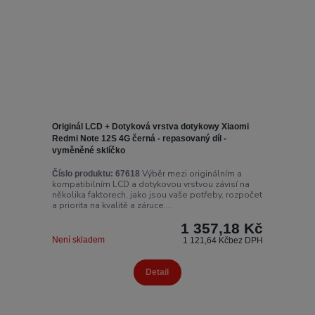
Originál LCD + Dotyková vrstva dotykowy Xiaomi
Redmi Note 12S 4G černá - repasovaný díl -
vyměněné sklíčko
Výběr mezi originálním a
Číslo produktu:
67618
kompatibilním LCD a dotykovou vrstvou závisí na
několika faktorech, jako jsou vaše potřeby, rozpočet
a priorita na kvalitě a záruce....
1 357,18 Kč
Není skladem
1 121,64 Kč
bez DPH
Detail