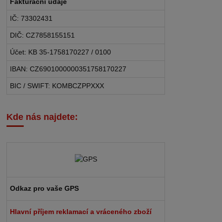
Fakturační údaje
IČ: 73302431
DIČ: CZ7858155151
Účet: KB 35-1758170227 / 0100
IBAN: CZ6901000000351758170227
BIC / SWIFT: KOMBCZPPXXX
Kde nás najdete:
Odkaz pro vaše GPS
Hlavní příjem reklamací a vráceného zboží