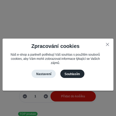
Zpracování cookies
LCD + Dotyková vrstva Xiaomi Redmi Note 12s Oled
Náš e-shop a partneři potřebují Váš souhlas s použitím souborů
cookies, aby Vám mohli zobrazovat informace týkající se Vašich
Výběr mezi originálním a
Číslo produktu:
65645
kompatibilním LCD a dotykovou vrstvou závisí na
zájmů.
několika faktorech, jako jsou vaše potřeby, rozpočet
a priorita na kvalitě a záruce. ...
Nastavení
Souhlasím
1 089,57 Kč
Skladem 2
900,47 Kč
bez DPH
Přidat do košíku
TOP produkt