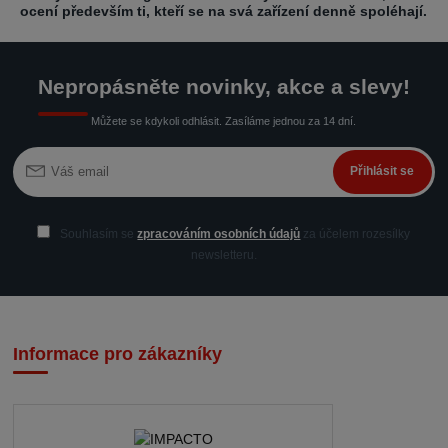
ocení především ti, kteří se na svá zařízení denně spoléhají.
Nepropásněte novinky, akce a slevy!
Můžete se kdykoli odhlásit. Zasíláme jednou za 14 dní.
Přihlásit se
Souhlasím se
zpracováním osobních údajů
za účelem rozesílky
newsletteru.
Informace pro zákazníky