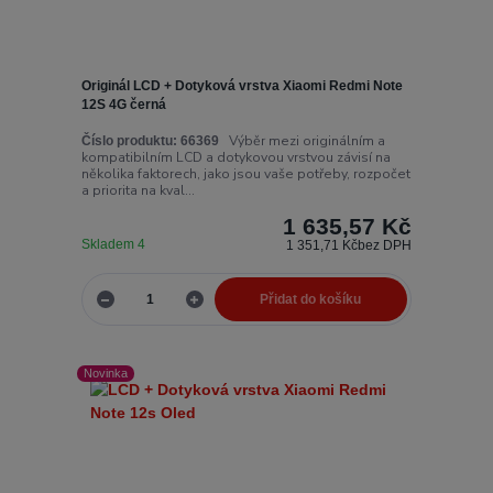
Originál LCD + Dotyková vrstva Xiaomi Redmi Note
12S 4G černá
Výběr mezi originálním a
Číslo produktu:
66369
kompatibilním LCD a dotykovou vrstvou závisí na
několika faktorech, jako jsou vaše potřeby, rozpočet
a priorita na kval...
1 635,57 Kč
Skladem 4
1 351,71 Kč
bez DPH
Přidat do košíku
Novinka