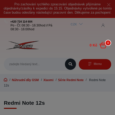
Pro zachování rychlého zpracování objednávek přijímáme
objednávky/zásilky k expedici do 15:15. Objednávky vytvořené po tomto
čase budou odeslány následující pracovní den. Děkujeme za pochopení.
+420 724 114 604
CZK
Po - Čt: 08:30 - 16:30hod // Pá
08:30 - 16:00hod
0
0 Kč
Menu
Náhradní díly GSM
Xiaomi
Série Redmi Note
Redmi Note
12s
Redmi Note 12s