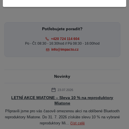
strana
z 1
Potřebujete poradit?
+420 724 114 604
Po - Čt: 08:30 - 16:30hod // Pá 08:30 - 16:00hod
info@impacto.cz
Novinky
23.07.2026
LETNÍ AKCE MIATONE – Sleva 10 % na reproduktory
Miatone
Připravili jsme pro vás časově omezenou akci na oblíbené Bluetooth
reproduktory Miatone. Do 31. 7. 2026 získáte slevu 10 % na vybrané
reproduktory Mi...
číst celé