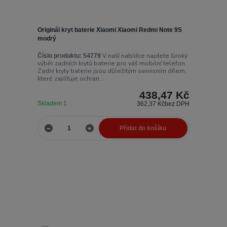
Originál kryt baterie Xiaomi Xiaomi Redmi Note 9S
modrý
V naší nabídce najdete široký
Číslo produktu:
54779
výběr zadních krytů baterie pro váš mobilní telefon.
Zadní kryty baterie jsou důležitým servisním dílem,
které zajišťuje ochran...
438,47 Kč
Skladem 1
362,37 Kč
bez DPH
Přidat do košíku