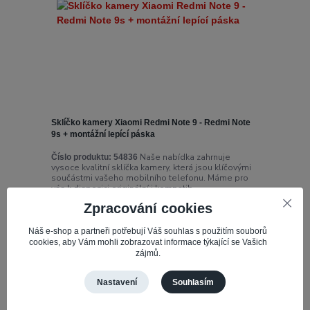
Sklíčko kamery Xiaomi Redmi Note 9 - Redmi Note
9s + montážní lepící páska
Naše nabídka zahrnuje
Číslo produktu:
54836
vysoce kvalitní sklíčka kamery, která jsou klíčovými
součástmi vašeho mobilního telefonu. Máme pro
vás k dispozici originální i kompatib...
Zpracování cookies
39,04 Kč
Není skladem
32,26 Kč
bez DPH
Náš e-shop a partneři potřebují Váš souhlas s použitím souborů
cookies, aby Vám mohli zobrazovat informace týkající se Vašich
zájmů.
Detail
Nastavení
Souhlasím