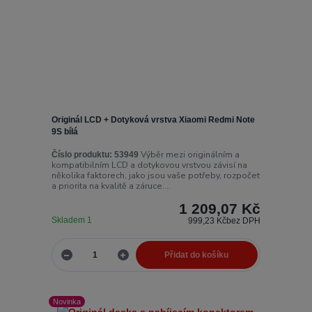
Originál LCD + Dotyková vrstva Xiaomi Redmi Note
9S bílá
Výběr mezi originálním a
Číslo produktu:
53949
kompatibilním LCD a dotykovou vrstvou závisí na
několika faktorech, jako jsou vaše potřeby, rozpočet
a priorita na kvalitě a záruce....
1 209,07 Kč
Skladem 1
999,23 Kč
bez DPH
Přidat do košíku
Novinka