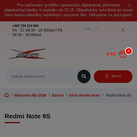
Pro zachování rychlého zpracování objednávek přijímáme
objednávky/zásilky k expedici do 15:15. Objednávky vytvořené po tomto
čase budou odeslány následující pracovní den. Děkujeme za pochopení.
+420 724 114 604
CZK
Po - Čt: 08:30 - 16:30hod // Pá
08:30 - 16:00hod
0
0 Kč
Menu
Náhradní díly GSM
Xiaomi
Série Redmi Note
Redmi Note 9S
Redmi Note 9S