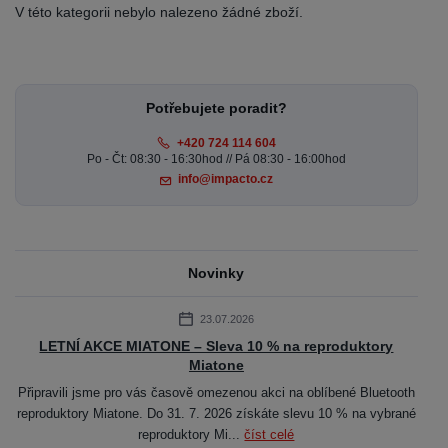
V této kategorii nebylo nalezeno žádné zboží.
Potřebujete poradit?
+420 724 114 604
Po - Čt: 08:30 - 16:30hod // Pá 08:30 - 16:00hod
info@impacto.cz
Novinky
23.07.2026
LETNÍ AKCE MIATONE – Sleva 10 % na reproduktory
Miatone
Připravili jsme pro vás časově omezenou akci na oblíbené Bluetooth
reproduktory Miatone. Do 31. 7. 2026 získáte slevu 10 % na vybrané
reproduktory Mi...
číst celé