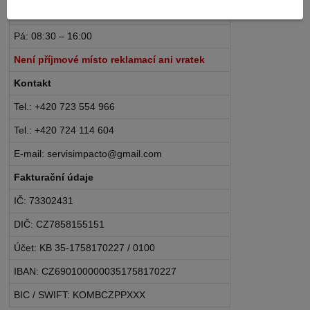
Po – Čt: 08:30 – 16:30
Pá: 08:30 – 16:00
Není příjmové místo reklamací ani vratek
Kontakt
Tel.: +420 723 554 966
Tel.: +420 724 114 604
E-mail: servisimpacto@gmail.com
Fakturační údaje
IČ: 73302431
DIČ: CZ7858155151
Účet: KB 35-1758170227 / 0100
IBAN: CZ6901000000351758170227
BIC / SWIFT: KOMBCZPPXXX