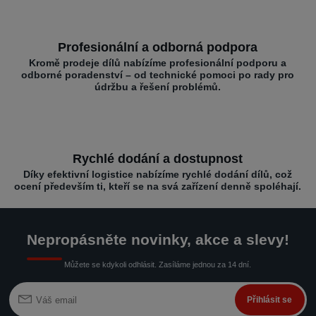
Profesionální a odborná podpora
Kromě prodeje dílů nabízíme profesionální podporu a
odborné poradenství – od technické pomoci po rady pro
údržbu a řešení problémů.
Rychlé dodání a dostupnost
Díky efektivní logistice nabízíme rychlé dodání dílů, což
ocení především ti, kteří se na svá zařízení denně spoléhají.
Nepropásněte novinky, akce a slevy!
Můžete se kdykoli odhlásit. Zasíláme jednou za 14 dní.
Přihlásit se