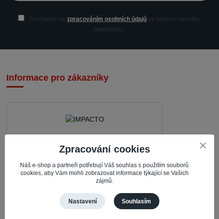
Souhlasím se
zpracováním osobních údajů
za účelem rozesílky
newsletteru.
Informace pro zákazníky
IMPACTO – Ingrid Kaczorová
Zpracování cookies
Nerudova 468
Náš e-shop a partneři potřebují Váš souhlas s použitím souborů
cookies, aby Vám mohli zobrazovat informace týkající se Vašich
735 81 Bohumín – Nový Bohumín
zájmů.
Česká republika
Nastavení
Souhlasím
Pracovní doba