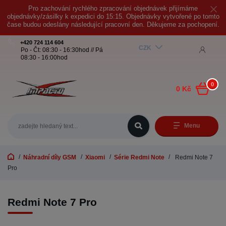
Pro zachování rychlého zpracování objednávek přijímáme
objednávky/zásilky k expedici do 15:15. Objednávky vytvořené po tomto
čase budou odeslány následující pracovní den. Děkujeme za pochopení.
+420 724 114 604
CZK
Po - Čt: 08:30 - 16:30hod // Pá
08:30 - 16:00hod
0
0 Kč
Menu
Náhradní díly GSM
Xiaomi
Série Redmi Note
Redmi Note 7
Pro
Redmi Note 7 Pro