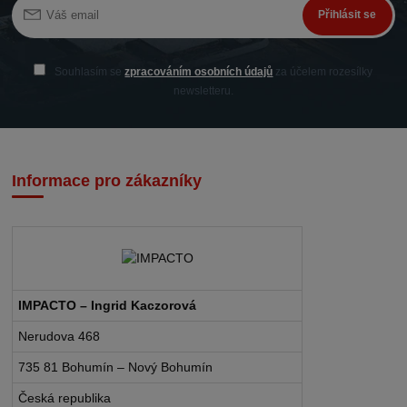
Přihlásit se
Souhlasím se
zpracováním osobních údajů
za účelem rozesílky
newsletteru.
Informace pro zákazníky
IMPACTO – Ingrid Kaczorová
Nerudova 468
735 81 Bohumín – Nový Bohumín
Česká republika