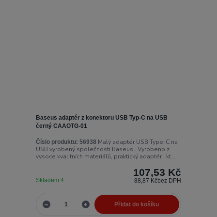
Baseus adaptér z konektoru USB Typ-C na USB
černý CAAOTG-01
Malý adaptér USB Type-C na
Číslo produktu:
56938
USB vyrobený společností Baseus . Vyrobeno z
vysoce kvalitních materiálů, praktický adaptér , kt...
107,53 Kč
Skladem 4
88,87 Kč
bez DPH
Přidat do košíku