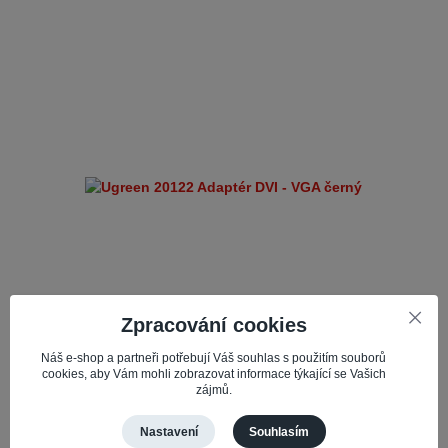
Zpracování cookies
Ugreen 20122 Adaptér DVI - VGA černý
Náš e-shop a partneři potřebují Váš souhlas s použitím souborů
cookies, aby Vám mohli zobrazovat informace týkající se Vašich
Získejte adaptér UGREEN
Číslo produktu:
56107
zájmů.
20122, který umožňuje připojení mezi porty DVI a
VGA.Tento adaptér podporuje obousměrný přenos
dat mezi DVI a VGA, což vám umožňuje př...
Nastavení
Souhlasím