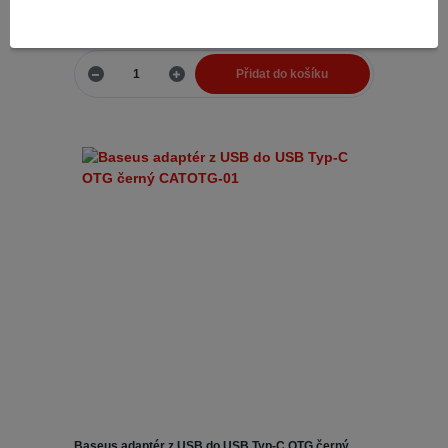
97,44 Kč
Skladem 5
80,53 Kč
bez DPH
Přidat do košíku
Baseus adaptér z USB do USB Typ-C OTG černý