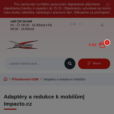
Pro zachování rychlého zpracování objednávek přijímáme
objednávky/zásilky k expedici do 15:15. Objednávky vytvořené po tomto
čase budou odeslány následující pracovní den. Děkujeme za pochopení.
+420 724 114 604
CZK
Po - Čt: 08:30 - 16:30hod // Pá
08:30 - 16:00hod
0
0 Kč
Menu
Příslušenství GSM
Adaptéry a redukce k mobilům
Adaptéry a redukce k mobilům|
Impacto.cz