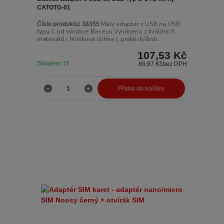
CATOTG-01
Malý adaptér z USB na USB
Číslo produktu:
38355
typu C od výrobce Baseus Vyrobeno z kvalitních
materiálů ( hliníková slitina ), praktický&nb...
107,53 Kč
Skladem 15
88,87 Kč
bez DPH
Přidat do košíku