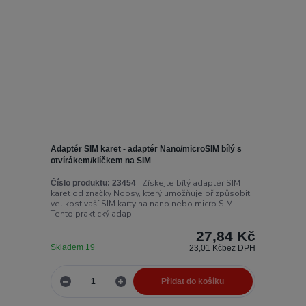
Adaptér SIM karet - adaptér Nano/microSIM bílý s
otvírákem/klíčkem na SIM
Získejte bílý adaptér SIM
Číslo produktu:
23454
karet od značky Noosy, který umožňuje přizpůsobit
velikost vaší SIM karty na nano nebo micro SIM.
Tento praktický adap...
27,84 Kč
Skladem 19
23,01 Kč
bez DPH
Přidat do košíku