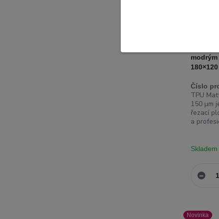
TPU Matt
Matná oc
modrým f
180×12
Číslo pr
TPU Matte
150 µm je
řezací pl
a profesi
Skladem
Novinka