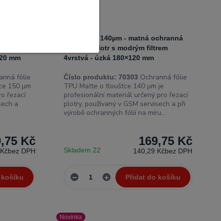
 -
TPU Matte 140µm - matná ochranná
 modrým
fólie pro plotr s modrým filtrem
×120 mm
4vrstvá - úzká 180×120 mm
nná fólie
Ochranná fólie
Číslo produktu:
70303
ťce 150 µm
TPU Matte o tloušťce 140 µm je
ro řezací
profesionální materiál určený pro řezací
sech a
plotry, používaný v GSM servisech a při
výrobě ochranných fólií na míru...
,75 Kč
169,75 Kč
Skladem 22
 Kč
bez DPH
140,29 Kč
bez DPH
 košíku
Přidat do košíku
Novinka