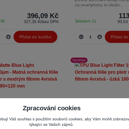
na smartphony. Je ideáln...
396,09 Kč
11
 36
Skladem 11
327,35 Kč
bez DPH
93,53
Přidat do košíku
Přidat do
Novinka
Zpracování cookies
řebují Váš souhlas s použitím souborů cookies, aby Vám mohli zobrazo
týkající se Vašich zájmů.