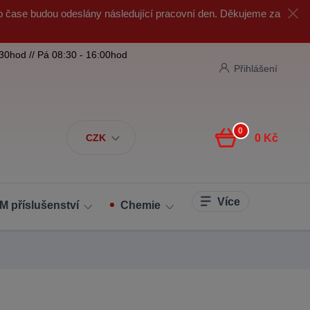
o čase budou odeslány následující pracovní den. Děkujeme za
:30hod // Pá 08:30 - 16:00hod
Přihlášení
0
CZK
0 Kč
Více
M příslušenství
Chemie