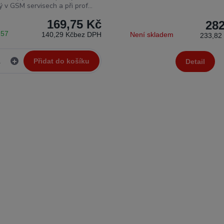
 v GSM servisech a při prof...
169,75 Kč
282
 57
140,29 Kč
bez DPH
Není skladem
233,82
Přidat do košíku
Detail