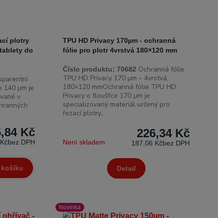
cí plotry
TPU HD Privacy 170µm - ochranná
tablety do
fólie pro plotr 4vrstvá 180×120 mm
Ochranná fólie
Číslo produktu:
70682
TPU HD Privacy 170 µm – 4vrstvá,
parentní
180×120 mmOchranná fólie TPU HD
e 140 µm je
Privacy o tloušťce 170 µm je
ívané v
specializovaný materiál určený pro
chranných
řezací plotry,...
,84 Kč
226,34 Kč
 Kč
bez DPH
Není skladem
187,06 Kč
bez DPH
 košíku
Detail
Novinka