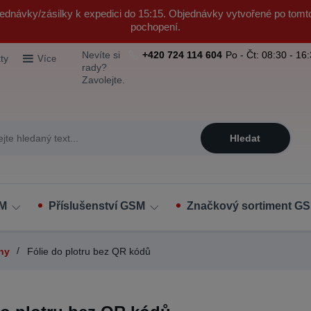
ednávky/zásilky k expedici do 15:15. Objednávky vytvořené po tomt
pochopení.
Nevíte si
+420 724 114 604
Po - Čt: 08:30 - 16
ty
Více
rady?
Zavolejte.
Hledat
SM
Příslušenství GSM
Značkový sortiment GS
ony
Fólie do plotru bez QR kódů