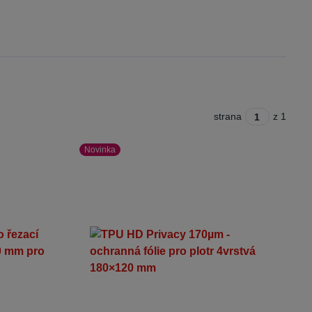
strana
z 1
Novinka