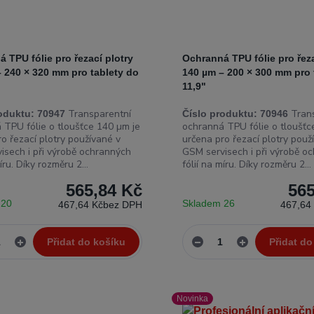
 TPU fólie pro řezací plotry
Ochranná TPU fólie pro řeza
 240 × 320 mm pro tablety do
140 µm – 200 × 300 mm pro 
11,9"
Transparentní
Trans
oduktu:
70947
Číslo produktu:
70946
 TPU fólie o tloušťce 140 µm je
ochranná TPU fólie o tloušťc
o řezací plotry používané v
určena pro řezací plotry použ
isech i při výrobě ochranných
GSM servisech i při výrobě o
íru. Díky rozměru 2...
fólií na míru. Díky rozměru 2...
565,84 Kč
565
 20
Skladem 26
467,64 Kč
bez DPH
467,64
Přidat do košíku
Přidat do
Novinka