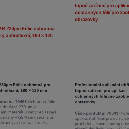
230µm Fólie ochranná pro
Profesionální aplikační ohří
ntireflexní, 180 × 120 mm
topné zařízení pro aplikaci
ochranných fólií pro zaobl
Ochranná fólie
oduktu:
70493
obrazovky
 tloušťce 230 µm je
ální materiál určený pro řezací
Profe
Číslo produktu:
70343
oužívaný v GSM servisech a při
aplikační ohřívač pro ochranné
hranných fólií na míru. A...
praktický servisní nástroj urč
přesné dohřívání okrajů fólií 