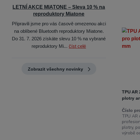
LETNÍ AKCE MIATONE – Sleva 10 % na
reproduktory Miatone
Připravili jsme pro vás časově omezenou akci
na oblíbené Bluetooth reproduktory Miatone.
Do 31. 7. 2026 získáte slevu 10 % na vybrané
reproduktory Mi...
číst celé
Zobrazit všechny novinky
TPU AR 
plotry a
Číslo pr
TPU AR o
profesion
plotry, p
výrobě oc