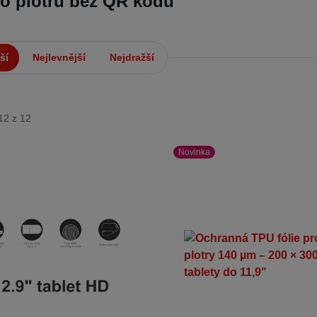
do plotru bez QR kódů
ší
Nejlevnější
Nejdražší
12 z 12
Novinka