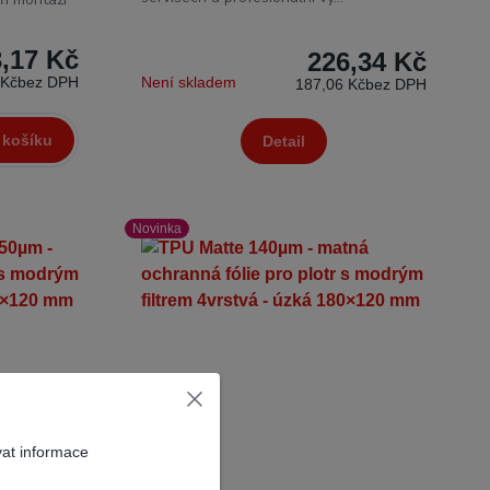
3,17 Kč
226,34 Kč
 Kč
bez DPH
Není skladem
187,06 Kč
bez DPH
 košíku
Detail
Novinka
vat informace