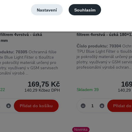
Nastavení
Souhlasím
e Blue Light Filter150µm -
TPU Blue Light Filter 150µm
hranná fólie pro plotr s
Ochranná fólie pro plotr s
iltrem 4vrstvá - úzká
filtrem 4vrstvá - úzká 180
0 mm
Ochra
Číslo produktu:
70304
TPU Blue Light Filter o tlouš
Ochranná fólie
oduktu:
70305
je pokročilý materiál určený p
 Blue Light Filter o tloušťce
plotry, využívaný v GSM servi
 pokročilý materiál určený pro
profesionální výrobě ochran...
otry, využívaný v GSM servisech
onální výrobě ...
169,75 Kč
169
 22
Skladem 39
140,29 Kč
bez DPH
140,29
Přidat do košíku
Přidat do
Novinka