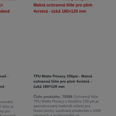
vač -
TPU Matte Privacy 150µm - Matná
ochranná fólie pro plotr 4vrstvá -
ené
úzká 180×120 mm
Ochranná fólie
Číslo produktu:
70306
TPU Matte Privacy o tloušťce 150 µm je
sionální
specializovaný materiál určený pro
 fólie je
řezací plotry, využívaný především v GSM
ený pro
servisech a profesionální vý...
při montáži