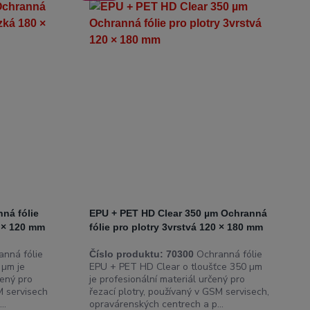
ná fólie
EPU + PET HD Clear 350 µm Ochranná
0 × 120 mm
fólie pro plotry 3vrstvá 120 × 180 mm
nná fólie
Ochranná fólie
Číslo produktu:
70300
 µm je
EPU + PET HD Clear o tloušťce 350 µm
čený pro
je profesionální materiál určený pro
M servisech
řezací plotry, používaný v GSM servisech,
..
opravárenských centrech a p...