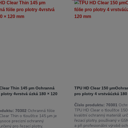
Clear Thin 145 µm Ochranná
TPU HD Clear 150 µmOchran
o plotry 4vrstvá úzká 180 × 120
pro plotry 4 vrstváúzká 18
Ochra
Číslo produktu:
70301
TPU HD Clear o tloušťce 150
Ochranná fólie
oduktu:
70302
kvalitní ochranný materiál ur
lear Thin o tloušťce 145 µm je
řezací plotry, používaný v GS
vysoce precizní ochranný
a při profesionální výrobě och.
určený pro řezací plotry,