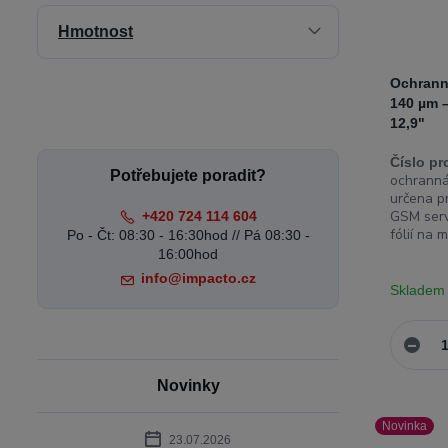
Hmotnost
Ochranná
140 µm –
12,9"
Číslo pr
Potřebujete poradit?
ochranná
určena pr
GSM serv
+420 724 114 604
fólií na m
Po - Čt: 08:30 - 16:30hod // Pá 08:30 -
16:00hod
info@impacto.cz
Skladem
Novinky
Novinka
23.07.2026