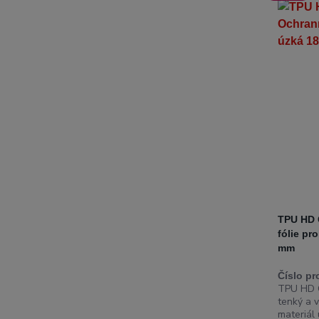
TPU HD 
fólie pr
mm
Číslo pr
TPU HD C
tenký a 
materiál 