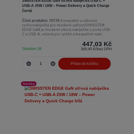
SWISSTEN EDGE GaN síťová nabíječka USB-C +
USB-A 35W / 18W – Power Delivery a Quick Charge
černá
Kompaktní a výkonná
Číslo produktu:
70770
rychlonabíječka pro moderní zařízeníSWISSTEN
EDGE GaN je moderní síťová nabíječka s porty USB-
C a USB-A, určená pro rychlé a bezpečné nabí...
447,03 Kč
Skladem 38
369,45 Kč
bez DPH
Přidat do košíku
Novinka