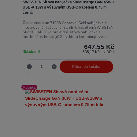
SWISSTEN Síťová nabíječka SlideCharge GaN 45W +
USB-A 18W s výsuvným USB-C kabelem 0,75 m
černá
Cestovní GaN nabíječka s
Číslo produktu:
71088
integrovaným výsuvným USB-C kabelemSWISSTEN
SlideCHARGE je praktická síťová nabíječka s
moderní technologií GaN, která kombinuje vyso...
647,55 Kč
Skladem 3
535,17 Kč
bez DPH
Přidat do košíku
Novinka