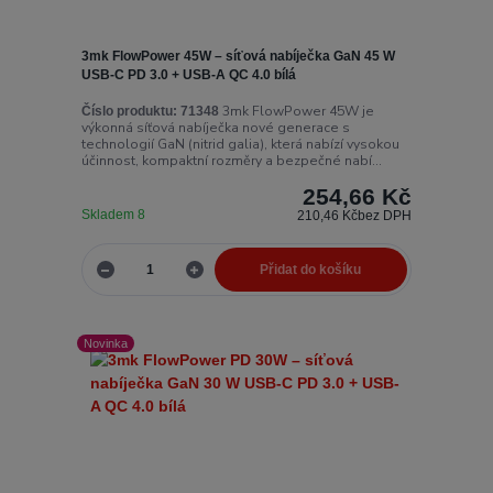
3mk FlowPower 45W – síťová nabíječka GaN 45 W
USB-C PD 3.0 + USB-A QC 4.0 bílá
3mk FlowPower 45W je
Číslo produktu:
71348
výkonná síťová nabíječka nové generace s
technologií GaN (nitrid galia), která nabízí vysokou
účinnost, kompaktní rozměry a bezpečné nabí...
254,66 Kč
Skladem 8
210,46 Kč
bez DPH
Přidat do košíku
Novinka