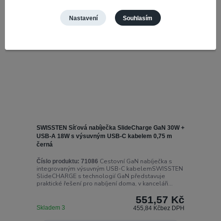
Nastavení
Souhlasím
SWISSTEN Síťová nabíječka SlideCharge GaN 30W +
USB-A 18W s výsuvným USB-C kabelem 0,75 m
černá
Cestovní GaN nabíječka s
Číslo produktu:
71086
integrovaným výsuvným USB-C kabelemSWISSTEN
SlideCHARGE s technologií GaN představuje
praktické řešení pro nabíjení doma, v kanceláři...
551,57 Kč
Skladem 3
455,84 Kč
bez DPH