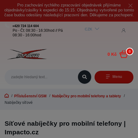
Pro zachování rychlého zpracování objednávek přijímáme
objednávky/zásilky k expedici do 15:15. Objednávky vytvořené po tomto
čase budou odeslány následující pracovní den. Děkujeme za pochopení.
+420 724 114 604
CZK
Po - Čt: 08:30 - 16:30hod // Pá
08:30 - 16:00hod
0
0 Kč
Menu
Příslušenství GSM
Nabíječky pro mobilní telefony a tablety
Nabíječky síťové
Síťové nabíječky pro mobilní telefony |
Impacto.cz