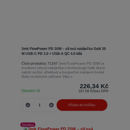
3mk FlowPower PD 30W – síťová nabíječka GaN 30
W USB-C PD 3.0 + USB-A QC 4.0 bílá
3mk FlowPower PD 30W je
Číslo produktu:
71347
moderní síťová nabíječka s technologií GaN, která
nabízí rychlé, efektivní a bezpečné nabíjení široké
škály mobilních zařízení. Díky v...
226,34 Kč
Skladem 16
187,06 Kč
bez DPH
Přidat do košíku
Novinka