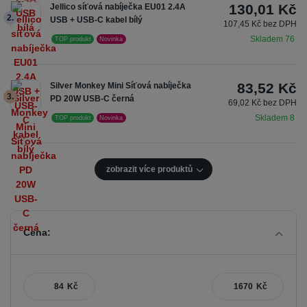
130,01 Kč
Jellico síťová nabíječka EU01 2.4A
2.
USB + USB-C kabel bílý
107,45 Kč bez DPH
Skladem 76
TOP produkt
Novinka
83,52 Kč
Silver Monkey Mini Síťová nabíječka
3.
PD 20W USB-C černá
69,02 Kč bez DPH
Skladem 8
TOP produkt
Novinka
zobrazit více produktů
Cena:
Kč
Kč