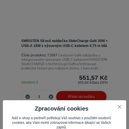
SWISSTEN Síťová nabíječka SlideCharge GaN 30W +
USB-A 18W s výsuvným USB-C kabelem 0,75 m bílá
Cestovní GaN nabíječka s
Číslo produktu:
71087
integrovaným výsuvným USB-C kabelemSWISSTEN
SlideCHARGE s technologií GaN představuje
praktické řešení pro nabíjení doma, v kanceláři...
551,57 Kč
Skladem 3
455,84 Kč
bez DPH
Přidat do košíku
Zpracování cookies
Novinka
Náš e-shop a partneři potřebují Váš souhlas s použitím souborů
cookies, aby Vám mohli zobrazovat informace týkající se Vašich
zájmů.