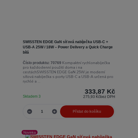
SWISSTEN EDGE GaN síťová nabíječka USB-C +
USB-A 25W / 18W – Power Delivery a Quick Charge
bílá
Kompaktní rychlonabíječka
Číslo produktu:
70769
pro každodenní použití doma i na
cestáchSWISSTEN EDGE GaN 25W je moderní
síťová nabíječka s porty USB-C a USB-A určená pro
rychlé a ...
333,87 Kč
Skladem 3
275,93 Kč
bez DPH
Přidat do košíku
Novinka