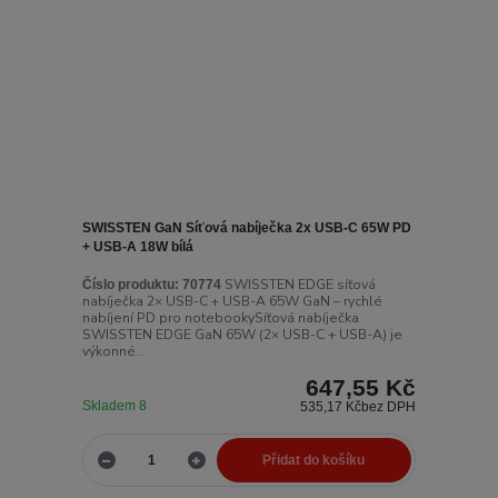
SWISSTEN GaN Síťová nabíječka 2x USB-C 65W PD
+ USB-A 18W bílá
SWISSTEN EDGE síťová
Číslo produktu:
70774
nabíječka 2× USB-C + USB-A 65W GaN – rychlé
nabíjení PD pro notebookySíťová nabíječka
SWISSTEN EDGE GaN 65W (2× USB-C + USB-A) je
výkonné...
647,55 Kč
Skladem 8
535,17 Kč
bez DPH
Přidat do košíku