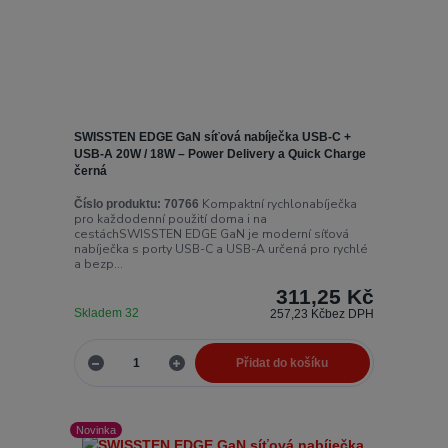
SWISSTEN EDGE GaN síťová nabíječka USB-C +
USB-A 20W / 18W – Power Delivery a Quick Charge
černá
Kompaktní rychlonabíječka
Číslo produktu:
70766
pro každodenní použití doma i na
cestáchSWISSTEN EDGE GaN je moderní síťová
nabíječka s porty USB-C a USB-A určená pro rychlé
a bezp...
311,25 Kč
Skladem 32
257,23 Kč
bez DPH
Přidat do košíku
Novinka