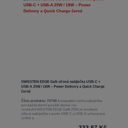
SWISSTEN EDGE GaN síťová nabíječka USB-C +
USB-A 25W / 18W – Power Delivery a Quick Charge
černá
Kompaktní rychlonabíječka
Číslo produktu:
70768
pro každodenní použití doma i na
cestáchSWISSTEN EDGE GaN 25W je moderní
síťová nabíječka s porty USB-C a USB-A určená pro
rychlé a ...
333,87 Kč