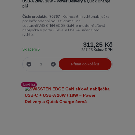
USB-A 20W / 18W – Power Delivery a Quick Charge
bílá
Kompaktní rychlonabíječka
Číslo produktu:
70767
pro každodenní použití doma i na
cestáchSWISSTEN EDGE GaN je moderní síťová
nabíječka s porty USB-C a USB-A určená pro
rychlé...
311,25 Kč
Skladem 5
257,23 Kč
bez DPH
Přidat do košíku
Novinka