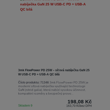
3mk FlowPower PD 25W – síťová nabíječka GaN 25
W USB-C PD + USB-A QC bílá
3mk FlowPower PD 25W je
Číslo produktu:
71346
moderní síťová nabíječka využívající technologii
GaN (nitrid galia), která nabízí vysokou účinnost,
kompaktní rozměry a bezpečný provo...
198,08 Kč
Skladem 9
163,70 Kč
bez DPH