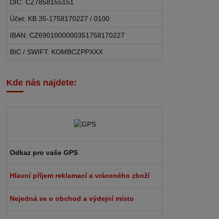
DIČ: CZ7858155151
Účet: KB 35-1758170227 / 0100
IBAN: CZ6901000000351758170227
BIC / SWIFT: KOMBCZPPXXX
Kde nás najdete:
Odkaz pro vaše GPS
Hlavní příjem reklamací a vráceného zboží
Nejedná se o obchod a výdejní místo