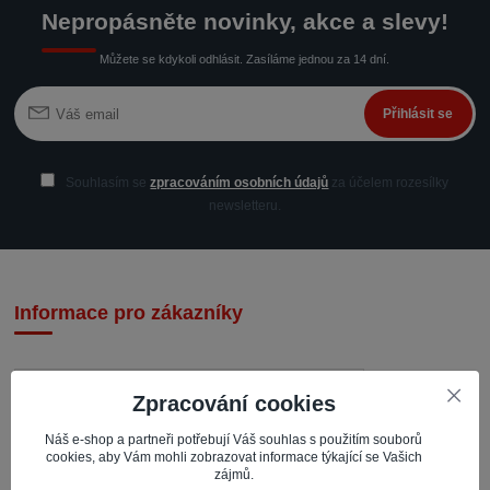
Nepropásněte novinky, akce a slevy!
Můžete se kdykoli odhlásit. Zasíláme jednou za 14 dní.
Přihlásit se
Souhlasím se
zpracováním osobních údajů
za účelem rozesílky
newsletteru.
Informace pro zákazníky
Zpracování cookies
Náš e-shop a partneři potřebují Váš souhlas s použitím souborů
cookies, aby Vám mohli zobrazovat informace týkající se Vašich
IMPACTO – Ingrid Kaczorová
zájmů.