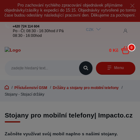
Pro zachování rychlého zpracování objednávek přijímáme
objednávky/zásilky k expedici do 15:15. Objednávky vytvořené po tomto
čase budou odeslány následující pracovní den. Děkujeme za pochopení.
+420 724 114 604
CZK
Po - Čt: 08:30 - 16:30hod // Pá
08:30 - 16:00hod
0
0 Kč
Menu
Příslušenství GSM
Držáky a stojany pro mobilní telefony
Stojany - Stojací držáky
Stojany pro mobilní telefony| Impacto.cz
Začněte využívat svůj mobil naplno s našimi stojany.