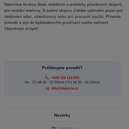
Nabízíme širokou škálu stabilních a esteticky působivých stojanů
pro mobilní telefony. S našimi stojany získáte optimální pozici pro
sledování videí, videohovory nebo pro pracovní využití. Přineste
pohodlí a styl do každodenního používání svého zařízení.
Objednejte si nyní!
Potřebujete poradit?
+420 724 114 604
Po - Čt: 08:30 - 16:30hod // Pá 08:30 - 16:00hod
info@impacto.cz
Novinky
23.07.2026