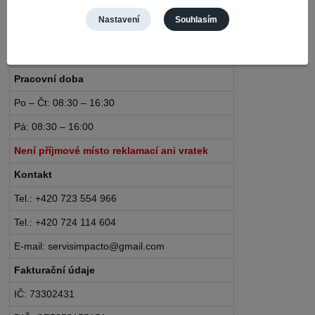
Nerudova 468
Nastavení
Souhlasím
735 81 Bohumín – Nový Bohumín
Česká republika
Pracovní doba
Po – Čt: 08:30 – 16:30
Pá: 08:30 – 16:00
Není příjmové místo reklamací ani vratek
Kontakt
Tel.: +420 723 554 966
Tel.: +420 724 114 604
E-mail: servisimpacto@gmail.com
Fakturační údaje
IČ: 73302431