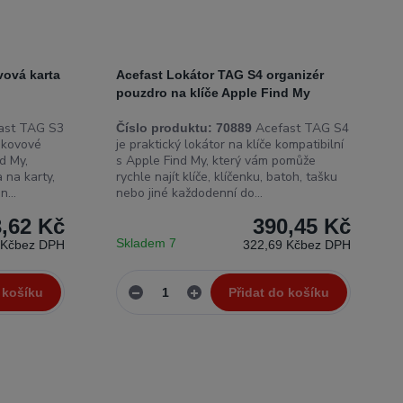
vová karta
Acefast Lokátor TAG S4 organizér
pouzdro na klíče Apple Find My
ast TAG S3
Acefast TAG S4
Číslo produktu:
70889
u kovové
je praktický lokátor na klíče kompatibilní
d My,
s Apple Find My, který vám pomůže
 na karty,
rychle najít klíče, klíčenku, batoh, tašku
...
nebo jiné každodenní do...
,62 Kč
390,45 Kč
Skladem 7
 Kč
bez DPH
322,69 Kč
bez DPH
 košíku
Přidat do košíku