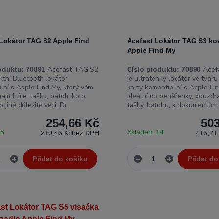
 Lokátor TAG S2 Apple Find
Acefast Lokátor TAG S3 ko
Apple Find My
Acefast TAG S2
Acef
oduktu:
70891
Číslo produktu:
70890
ktní Bluetooth lokátor
je ultratenký lokátor ve tvar
lní s Apple Find My, který vám
karty kompatibilní s Apple Fin
jít klíče, tašku, batoh, kolo,
ideální do peněženky, pouzdra
 jiné důležité věci. Dí...
tašky, batohu, k dokumentům n
254,66 Kč
503
 8
Skladem 14
210,46 Kč
bez DPH
416,21
Přidat do košíku
Přidat do