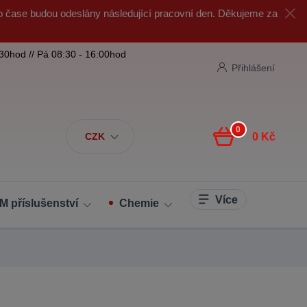
o čase budou odeslány následující pracovní den. Děkujeme za
:30hod // Pá 08:30 - 16:00hod
Přihlášení
0
CZK
0 Kč
Více
M příslušenství
Chemie