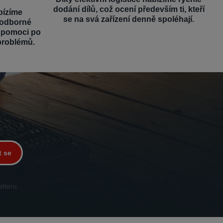
dodání dílů, což ocení především ti, kteří
bízíme
se na svá zařízení denně spoléhají.
 odborné
é pomoci po
problémů.
t se
tteru.