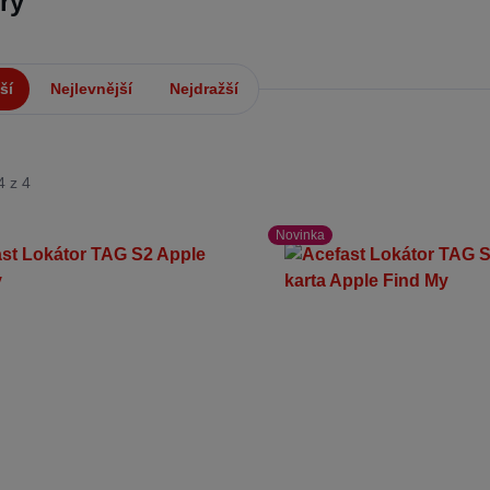
ry
ší
Nejlevnější
Nejdražší
4 z 4
Novinka