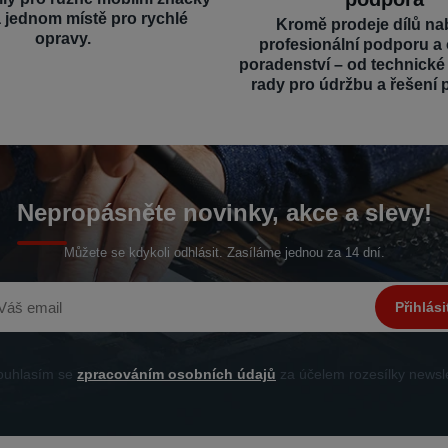
a jednom místě pro rychlé
Kromě prodeje dílů na
opravy.
profesionální podporu a
poradenství – od technick
rady pro údržbu a řešení 
Nepropásněte novinky, akce a slevy!
Můžete se kdykoli odhlásit. Zasíláme jednou za 14 dní.
Přihlási
uhlasím se
zpracováním osobních údajů
za účelem rozesílky newsle