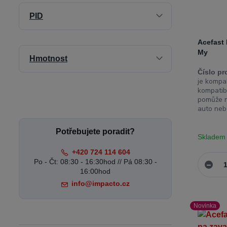
PID
Acefast
My
Hmotnost
Číslo pr
je kompa
kompatibi
pomůže na
auto nebo
Potřebujete poradit?
Skladem
+420 724 114 604
Po - Čt: 08:30 - 16:30hod // Pá 08:30 -
16:00hod
info@impacto.cz
Novinka