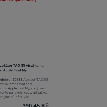
 Lokátor TAG S5 visačka na
lo Apple Find My
Acefast TAG S5
oduktu:
70888
ntní lokátor zavazadel
lní s Apple Find My, který vám
chle najít kufr, cestovní tašku,
o jiné důležité věci....
390,45 Kč