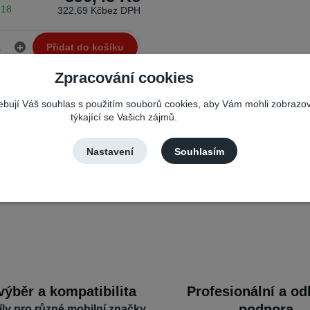
 18
322,69 Kč
bez DPH
Přidat do košíku
Zpracování cookies
řebují Váš souhlas s použitím souborů cookies, aby Vám mohli zobrazo
týkající se Vašich zájmů.
Nastavení
Souhlasím
výběr a kompatibilita
Profesionální a o
podpora
íly pro různé mobilní značky