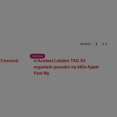
strana
z 1
Novinka