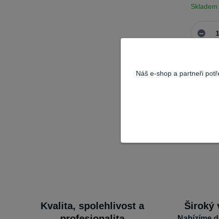
Skladem
Náš e-shop a partneři pot
Kvalita, spolehlivost a
Široký 
profesionalita
Nabízíme d