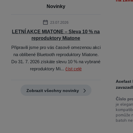
Novinky
23.07.2026
LETNÍ AKCE MIATONE – Sleva 10 % na
reproduktory Miatone
Připravili jsme pro vás časově omezenou akci
na oblíbené Bluetooth reproduktory Miatone.
Do 31. 7. 2026 získáte slevu 10 % na vybrané
reproduktory Mi...
číst celé
Acefast
zavazad
Zobrazit všechny novinky
Číslo pr
je elega
kompatibi
pomůže ry
batoh neb