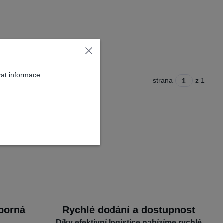
vat informace
strana
z 1
dborná
Rychlé dodání a dostupnost
Díky efektivní logistice nabízíme rychlé