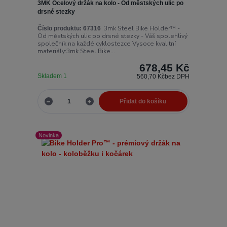
3MK Ocelový držák na kolo - Od městských ulic po
drsné stezky
3mk Steel Bike Holder™ -
Číslo produktu:
67316
Od městských ulic po drsné stezky - Váš spolehlivý
společník na každé cyklostezce Vysoce kvalitní
materiály:3mk Steel Bike...
678,45 Kč
Skladem 1
560,70 Kč
bez DPH
Přidat do košíku
Novinka