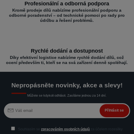
Profesionální a odborná podpora
Kromě prodeje dílů nabízíme profesionální podporu a
odborné poradenství – od technické pomoci po rady pro
údržbu a řešení problémů.
Rychlé dodání a dostupnost
Díky efektivní logistice nabízíme rychlé dodání dílů, což
ocení především ti, kteří se na svá zařízení denně spoléhají.
Nepropásněte novinky, akce a slevy!
Můžete se kdykoli odhlásit. Zasíláme jednou za 14 dní.
Přihlásit se
Souhlasím se
zpracováním osobních údajů
za účelem rozesílky