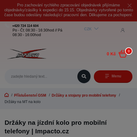
Pro zachování rychlého zpracování objednávek přijímáme
objednávky/zásilky k expedici do 15:15. Objednávky vytvořené po tomto
čase budou odeslány následující pracovní den. Děkujeme za pochopení.
+420 724 114 604
CZK
Po - Čt: 08:30 - 16:30hod // Pá
08:30 - 16:00hod
0
0 Kč
Menu
Příslušenství GSM
Držáky a stojany pro mobilní telefony
Držáky na MT na kolo
Držáky na jízdní kolo pro mobilní
telefony | Impacto.cz