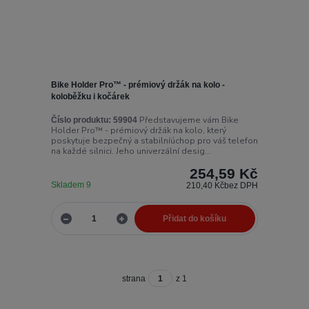
Bike Holder Pro™ - prémiový držák na kolo -
koloběžku i kočárek
Představujeme vám Bike
Číslo produktu:
59904
Holder Pro™ - prémiový držák na kolo, který
poskytuje bezpečný a stabilníúchop pro váš telefon
na každé silnici. Jeho univerzální desig...
254,59 Kč
Skladem 9
210,40 Kč
bez DPH
Přidat do košíku
strana
z 1