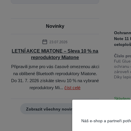
Novinky
Ochrann
Note 11 
23.07.2026
celoplo
LETNÍ AKCE MIATONE – Sleva 10 % na
Číslo pr
reproduktory Miatone
Full Glu
ochranu 
Připravili jsme pro vás časově omezenou akci
zároveň 
na oblíbené Bluetooth reproduktory Miatone.
Díky lepi
Do 31. 7. 2026 získáte slevu 10 % na vybrané
reproduktory Mi...
číst celé
Skladem
Zobrazit všechny novinky
Náš e-shop a partneři pot