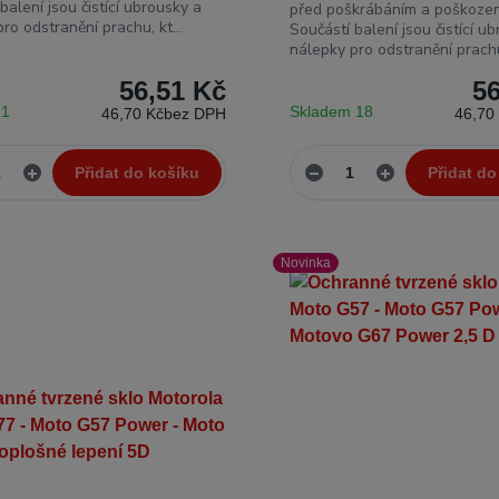
balení jsou čistící ubrousky a
před poškrábáním a poškozen
ro odstranění prachu, kt...
Součástí balení jsou čistící u
nálepky pro odstranění prachu,
56,51 Kč
5
 1
Skladem 18
46,70 Kč
bez DPH
46,70
Přidat do košíku
Přidat do
Novinka