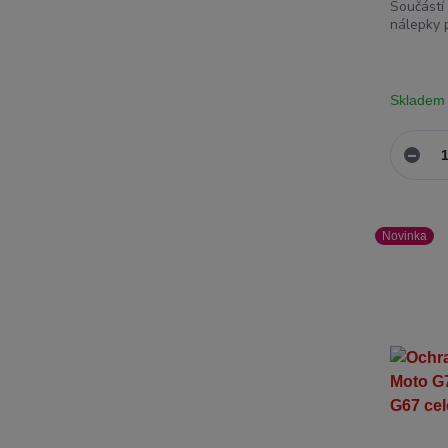
Součástí 
nálepky p
Skladem
Novinka