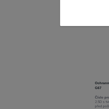
Novinka
Ochrann
G67
Číslo pr
2,5D s tv
před poš