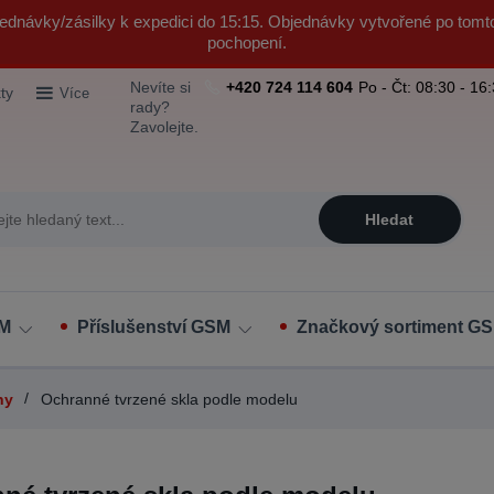
ednávky/zásilky k expedici do 15:15. Objednávky vytvořené po tomt
pochopení.
Nevíte si
+420 724 114 604
Po - Čt: 08:30 - 16
ty
Více
rady?
Zavolejte.
Hledat
SM
Příslušenství GSM
Značkový sortiment GS
ny
Ochranné tvrzené skla podle modelu