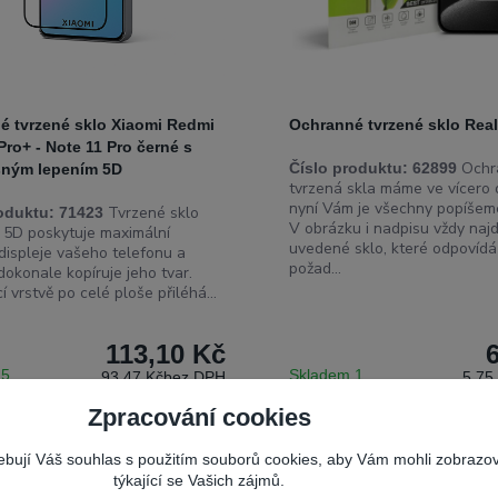
é tvrzené sklo Xiaomi Redmi
Ochranné tvrzené sklo Rea
Pro+ - Note 11 Pro černé s
Ochr
Číslo produktu:
62899
šným lepením 5D
tvrzená skla máme ve vícero 
nyní Vám je všechny popíšem
Tvrzené sklo
oduktu:
71423
V obrázku i nadpisu vždy naj
e 5D poskytuje maximální
uvedené sklo, které odpovídá
displeje vašeho telefonu a
požad...
dokonale kopíruje jeho tvar.
cí vrstvě po celé ploše přiléhá...
113,10 Kč
 5
Skladem 1
93,47 Kč
bez DPH
5,75
Zpracování cookies
Přidat do košíku
Přidat do
řebují Váš souhlas s použitím souborů cookies, aby Vám mohli zobrazo
týkající se Vašich zájmů.