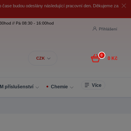
o čase budou odeslány následující pracovní den. Děkujeme za
:30hod // Pá 08:30 - 16:00hod
Přihlášení
0
CZK
0 Kč
Více
M příslušenství
Chemie