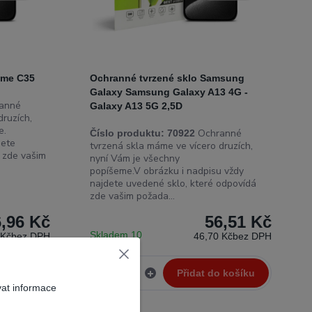
lme C35
Ochranné tvrzené sklo Samsung
Galaxy Samsung Galaxy A13 4G -
anné
Galaxy A13 5G 2,5D
druzích,
e.
Ochranné
Číslo produktu:
70922
dete
tvrzená skla máme ve vícero druzích,
 zde vašim
nyní Vám je všechny
popíšeme.V obrázku i nadpisu vždy
najdete uvedené sklo, které odpovídá
zde vašim požada...
6,96 Kč
56,51 Kč
Skladem 10
 Kč
bez DPH
46,70 Kč
bez DPH
 košíku
Přidat do košíku
vat informace