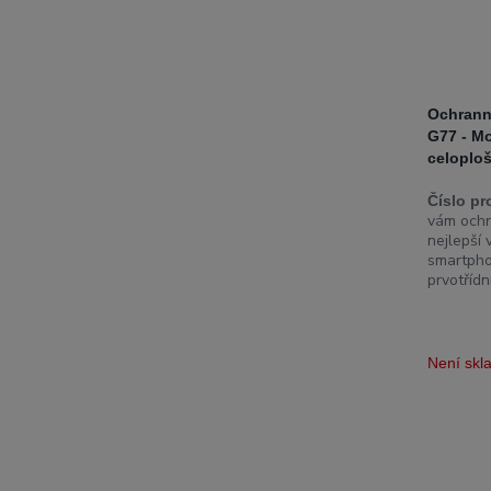
Ochrann
G77 - M
celoplo
Číslo pr
vám ochr
nejlepší
smartpho
prvotřídn
Není sk