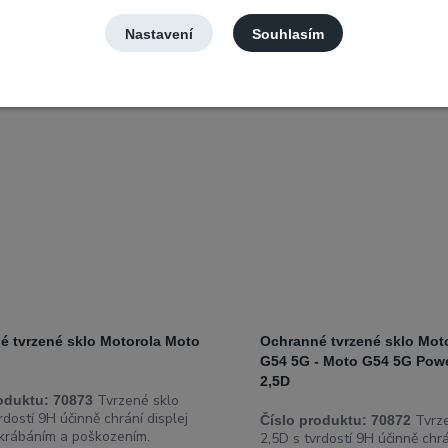
Novinka
Nastavení
Souhlasím
é tvrzené sklo Motorola Moto
Ochranné tvrzené sklo Mot
G54 5G - Moto G54 5G Powe
2,5D
Tvrzené sklo
oduktu:
70873
rdostí 9H účinně chrání displej
Tvrze
Číslo produktu:
70872
krábáním a poškozením.
2,5D s tvrdostí 9H účinně chrá