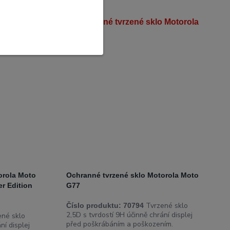
Novinka
orola Moto
Ochranné tvrzené sklo Motorola Moto
r Edition
G77
Tvrzené sklo
Číslo produktu:
70794
2,5D s tvrdostí 9H účinně chrání displej
né sklo
před poškrábáním a poškozením.
ní displej