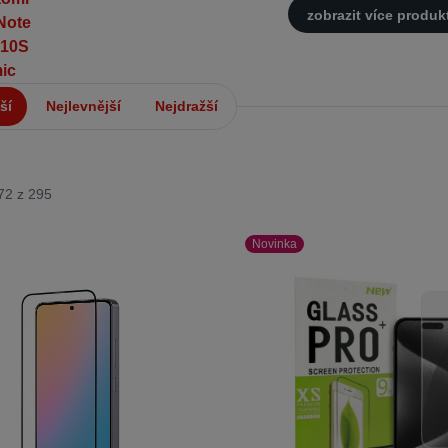
zobrazit více produk
ší
Nejlevnější
Nejdražší
-72 z 295
Novinka