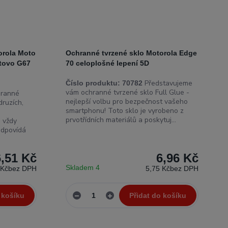
orola Moto
Ochranné tvrzené sklo Motorola Edge
tovo G67
70 celoplošné lepení 5D
Představujeme
Číslo produktu:
70782
vám ochranné tvrzené sklo Full Glue -
ranné
nejlepší volbu pro bezpečnost vašeho
druzích,
smartphonu! Toto sklo je vyrobeno z
prvotřídních materiálů a poskytuj...
 vždy
odpovídá
6,51 Kč
6,96 Kč
Skladem 4
 Kč
bez DPH
5,75 Kč
bez DPH
 košíku
Přidat do košíku