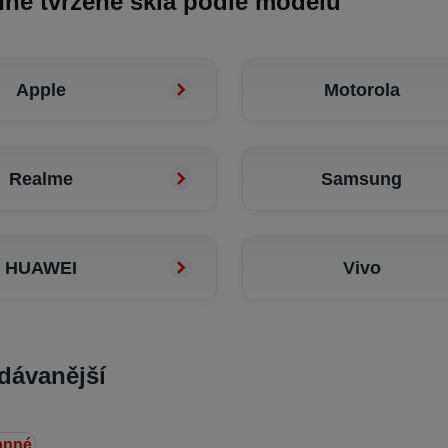
né tvrzené skla podle modelu
Apple
Motorola
Realme
Samsung
HUAWEI
Vivo
dávanější