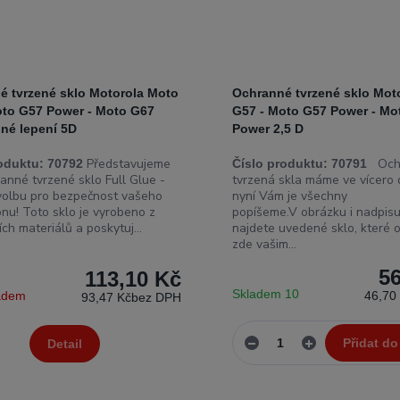
é tvrzené sklo Motorola Moto
Ochranné tvrzené sklo Mot
oto G57 Power - Moto G67
G57 - Moto G57 Power - Mo
šné lepení 5D
Power 2,5 D
Představujeme
Och
oduktu:
70792
Číslo produktu:
70791
anné tvrzené sklo Full Glue -
tvrzená skla máme ve vícero 
 volbu pro bezpečnost vašeho
nyní Vám je všechny
nu! Toto sklo je vyrobeno z
popíšeme.V obrázku i nadpisu
ích materiálů a poskytuj...
najdete uvedené sklo, které 
zde vašim...
5
113,10 Kč
Skladem 10
ladem
46,70
93,47 Kč
bez DPH
Přidat do
Detail