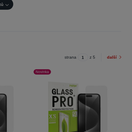
tů
strana
z 5
další
Novinka