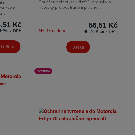
Součástí balení jsou čistící ubrousky a
ím.
nálepky pro odstranění prachu, ...
brousky a
 ...
6,51 Kč
56,51 Kč
 Kč
bez DPH
Není skladem
46,70 Kč
bez DPH
 košíku
Detail
Novinka