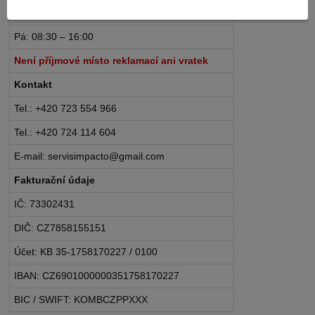
Po – Čt: 08:30 – 16:30
Pá: 08:30 – 16:00
Není příjmové místo reklamací ani vratek
Kontakt
Tel.: +420 723 554 966
Tel.: +420 724 114 604
E-mail: servisimpacto@gmail.com
Fakturační údaje
IČ: 73302431
DIČ: CZ7858155151
Účet: KB 35-1758170227 / 0100
IBAN: CZ6901000000351758170227
BIC / SWIFT: KOMBCZPPXXX