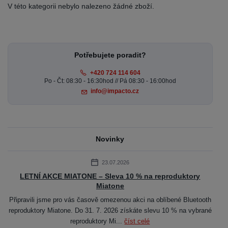
V této kategorii nebylo nalezeno žádné zboží.
Potřebujete poradit?
+420 724 114 604
Po - Čt: 08:30 - 16:30hod // Pá 08:30 - 16:00hod
info@impacto.cz
Novinky
23.07.2026
LETNÍ AKCE MIATONE – Sleva 10 % na reproduktory
Miatone
Připravili jsme pro vás časově omezenou akci na oblíbené Bluetooth
reproduktory Miatone. Do 31. 7. 2026 získáte slevu 10 % na vybrané
reproduktory Mi...
číst celé