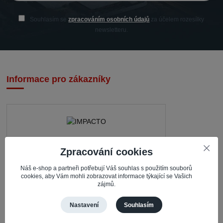
Souhlasím se
zpracováním osobních údajů
za účelem rozesílky
newsletteru.
Informace pro zákazníky
IMPACTO – Ingrid Kaczorová
Zpracování cookies
Nerudova 468
Náš e-shop a partneři potřebují Váš souhlas s použitím souborů
cookies, aby Vám mohli zobrazovat informace týkající se Vašich
735 81 Bohumín – Nový Bohumín
zájmů.
Česká republika
Nastavení
Souhlasím
Pracovní doba