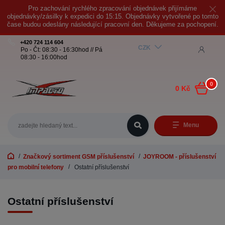
Pro zachování rychlého zpracování objednávek přijímáme
objednávky/zásilky k expedici do 15:15. Objednávky vytvořené po tomto
čase budou odeslány následující pracovní den. Děkujeme za pochopení.
+420 724 114 604
CZK
Po - Čt: 08:30 - 16:30hod // Pá
08:30 - 16:00hod
0
0 Kč
Menu
Značkový sortiment GSM příslušenství
JOYROOM - příslušenství
pro mobilní telefony
Ostatní příslušenství
Ostatní příslušenství