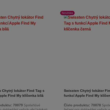
Novinka
 Chytrý lokátor Find Tag s
Swissten Chytrý lokátor Fi
pple Find My klíčenka bílá
funkcí Apple Find My klíče
Spolehlivé
Spole
oduktu:
70079
Číslo produktu:
70078
o dohledání vašich věcí kdykoli
řešení pro dohledání vašich v