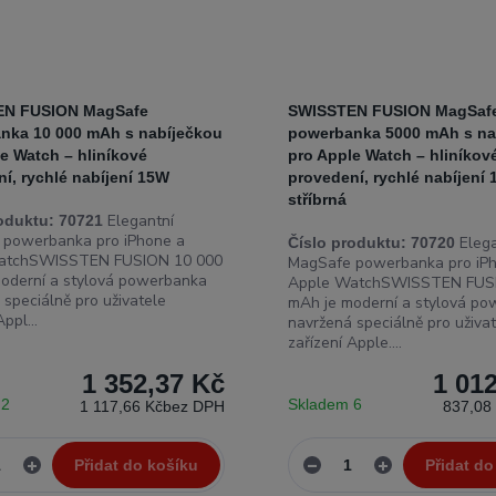
EN FUSION MagSafe
SWISSTEN FUSION MagSaf
nka 10 000 mAh s nabíječkou
powerbanka 5000 mAh s na
e Watch – hliníkové
pro Apple Watch – hliníkov
í, rychlé nabíjení 15W
provedení, rychlé nabíjení
stříbrná
Elegantní
oduktu:
70721
 powerbanka pro iPhone a
Elega
Číslo produktu:
70720
atchSWISSTEN FUSION 10 000
MagSafe powerbanka pro iP
oderní a stylová powerbanka
Apple WatchSWISSTEN FUS
 speciálně pro uživatele
mAh je moderní a stylová p
ppl...
navržená speciálně pro uživa
zařízení Apple....
1 352,37 Kč
1 01
 2
Skladem 6
1 117,66 Kč
bez DPH
837,08
Přidat do košíku
Přidat do