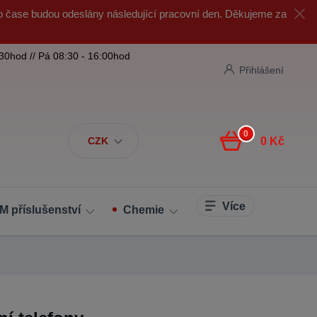
o čase budou odeslány následující pracovní den. Děkujeme za
:30hod // Pá 08:30 - 16:00hod
Přihlášení
0
CZK
0 Kč
Více
M příslušenství
Chemie