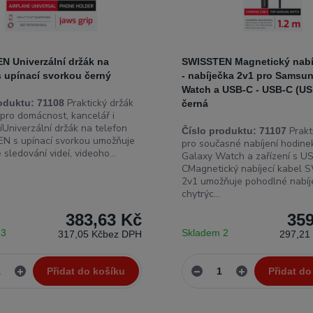
N Univerzální držák na
SWISSTEN Magnetický nabíj
s upínací svorkou černý
- nabíječka 2v1 pro Samsu
Watch a USB-C - USB-C (US
Praktický držák
oduktu:
71108
černá
 pro domácnost, kancelář i
íUniverzální držák na telefon
Prakt
Číslo produktu:
71107
 s upínací svorkou umožňuje
pro současné nabíjení hodin
sledování videí, videoho...
Galaxy Watch a zařízení s U
CMagnetický nabíjecí kabel
2v1 umožňuje pohodlné nabíj
chytrýc...
383,63 Kč
359
 3
Skladem 2
317,05 Kč
bez DPH
297,21
Přidat do košíku
Přidat do