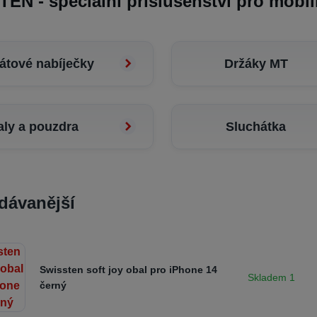
EN - speciální příslušenství pro mobil
átové nabíječky
Držáky MT
ly a pouzdra
Sluchátka
dávanější
Swissten soft joy obal pro iPhone 14
Skladem 1
černý