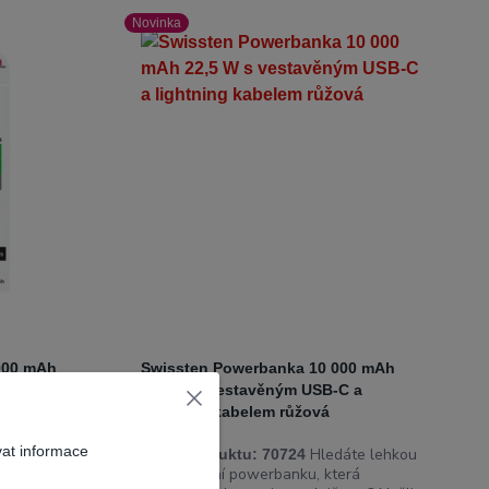
Novinka
000 mAh
Swissten Powerbanka 10 000 mAh
-C a
22,5 W s vestavěným USB-C a
lightning kabelem růžová
vat informace
aktní a
Hledáte lehkou
Číslo produktu:
70724
aždodenní
a kompaktní powerbanku, která