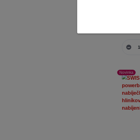
Wireless
je ideáln
doma ...
Skladem
Novinka