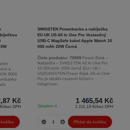
e
SWISSTEN Powerbanka a nabíječka
bíječkou
EU UK US All In One Pro Vestavěný
é
USB-C MagSafe kabel Apple Watch 10
 15W
000 mAh 20W Černá
Power Bank –
Číslo produktu:
70509
Nabíječka – SWISSTEN All In One Pro
ntní
10 000 mAh 20W černá (EU / UK /
hone a
US)SWISSTEN Power Bank All-in-One
ION 5000
Pro je ideální cestovní řešení s
owerbanka
integrovan...
tele
2,87 Kč
1 465,54 Kč
Skladem 4
 Kč
bez DPH
1 211,19 Kč
bez DPH
 košíku
Přidat do košíku