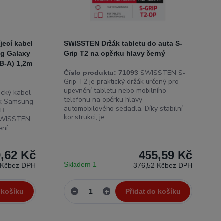
ecí kabel
SWISSTEN Držák tabletu do auta S-
ng Galaxy
Grip T2 na opěrku hlavy černý
B-A) 1,2m
SWISSTEN S-
Číslo produktu:
71093
Grip T2 je praktický držák určený pro
upevnění tabletu nebo mobilního
ický kabel
telefonu na opěrku hlavy
ek Samsung
automobilového sedadla. Díky stabilní
SB-
konstrukci, je...
 SWISSTEN
ení
,62 Kč
455,59 Kč
Skladem 1
 Kč
bez DPH
376,52 Kč
bez DPH
 košíku
Přidat do košíku