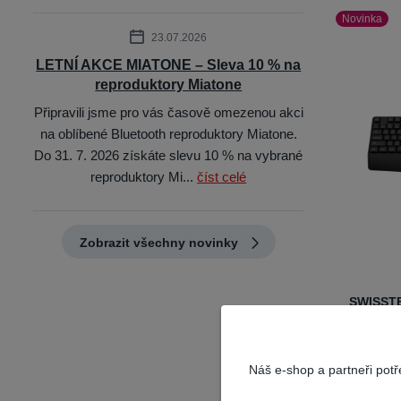
Novinka
23.07.2026
LETNÍ AKCE MIATONE – Sleva 10 % na
reproduktory Miatone
Připravili jsme pro vás časově omezenou akci
na oblíbené Bluetooth reproduktory Miatone.
Do 31. 7. 2026 získáte slevu 10 % na vybrané
reproduktory Mi...
číst celé
Zobrazit všechny novinky
SWISSTE
bezdrát
Číslo pr
Náš e-shop a partneři pot
Wireless
klávesn