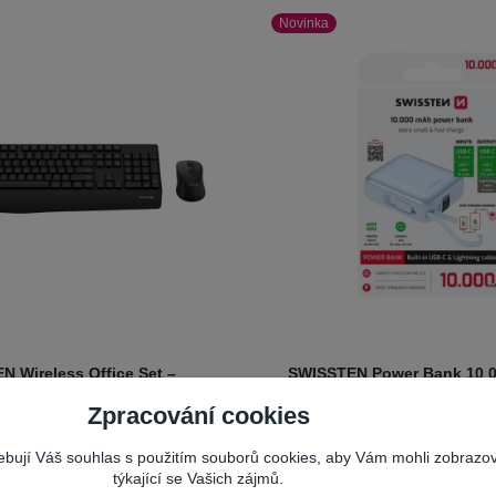
Novinka
N Wireless Office Set –
SWISSTEN Power Bank 10 
ová klávesnice a myš 2.4 GHz
22,5W s integrovaným USB
Zpracování cookies
Lightning kabelem modrá
SWISSTEN
oduktu:
70798
řebují Váš souhlas s použitím souborů cookies, aby Vám mohli zobrazo
 Office Set – bezdrátová
Komp
Číslo produktu:
70725
ice a myš 2.4 GHzSWISSTEN
týkající se Vašich zájmů.
elegantní powerbanka pro k