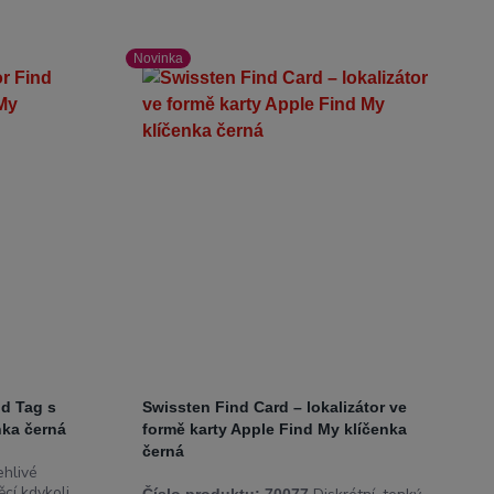
Novinka
nd Tag s
Swissten Find Card – lokalizátor ve
nka černá
formě karty Apple Find My klíčenka
černá
hlivé
ěcí kdykoli