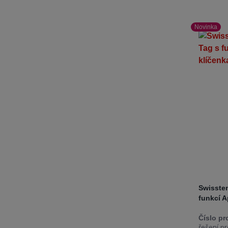
Novinka
Swissten
funkcí A
Číslo pr
řešení pr