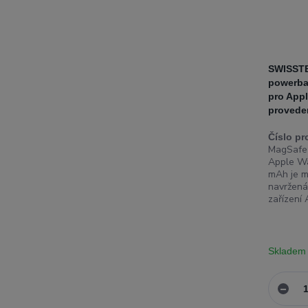
SWISST
powerba
pro Appl
proveden
Číslo pr
MagSafe
Apple W
mAh je m
navržená
zařízení A
Skladem