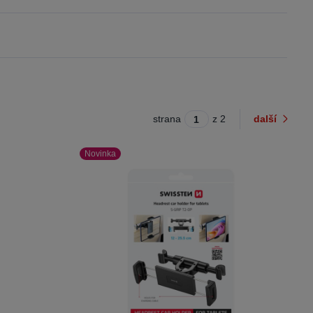
strana
z 2
další
Novinka