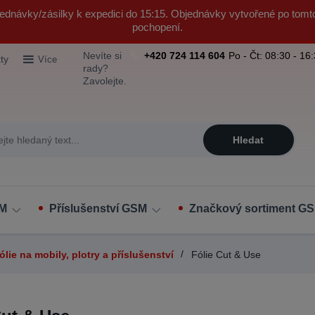
ednávky/zásilky k expedici do 15:15. Objednávky vytvořené po tomt
pochopení.
Nevíte si
+420 724 114 604
Po - Čt: 08:30 - 16
ty
Více
rady?
Zavolejte.
Hledat
SM
Příslušenství GSM
Značkový sortiment GS
lie na mobily, plotry a příslušenství
Fólie Cut & Use