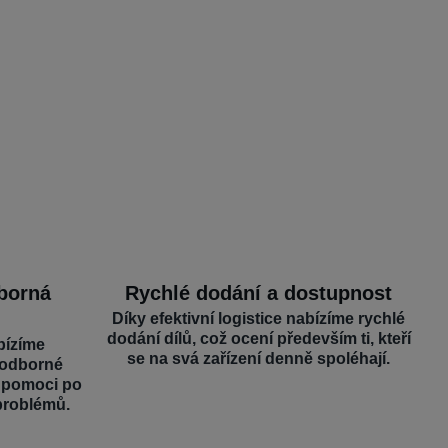
dborná
Rychlé dodání a dostupnost
Díky efektivní logistice nabízíme rychlé
dodání dílů, což ocení především ti, kteří
bízíme
se na svá zařízení denně spoléhají.
 odborné
é pomoci po
problémů.