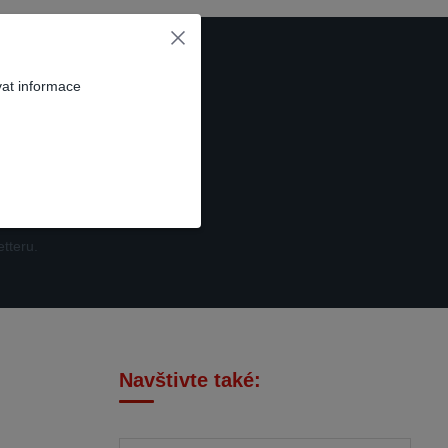
vat informace
t se
tteru.
Navštivte také: