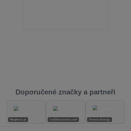
Doporučené značky a partneři
Magboss.pl
LedObrazovka.com
Onesto Energy