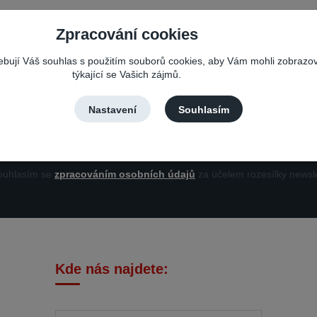
Zpracování cookies
Nepropásněte novinky, akce a slevy!
řebují Váš souhlas s použitím souborů cookies, aby Vám mohli zobrazo
týkající se Vašich zájmů.
Můžete se kdykoli odhlásit. Zasíláme jednou za 14 dní.
Nastavení
Souhlasím
Přihlási
uhlasím se
zpracováním osobních údajů
za účelem rozesílky newsle
Kde nás najdete: