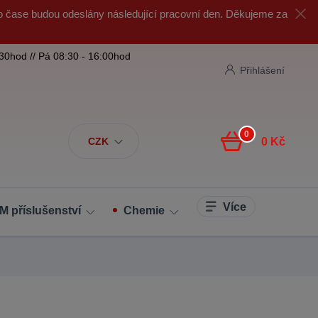
o čase budou odeslány následující pracovní den. Děkujeme za
:30hod // Pá 08:30 - 16:00hod
Přihlášení
0
CZK
0 Kč
Více
M příslušenství
Chemie