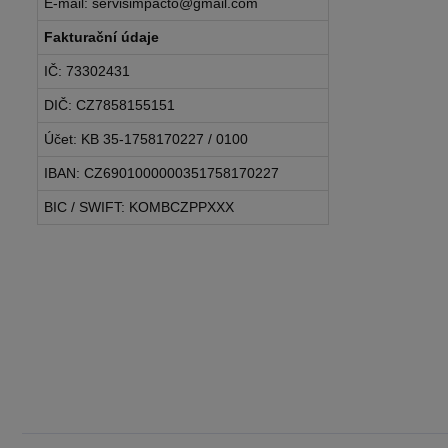
E-mail: servisimpacto@gmail.com
Fakturační údaje
IČ: 73302431
DIČ: CZ7858155151
Účet: KB 35-1758170227 / 0100
IBAN: CZ6901000000351758170227
BIC / SWIFT: KOMBCZPPXXX