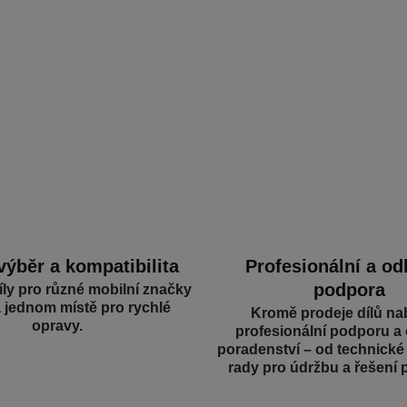
výběr a kompatibilita
Profesionální a o
podpora
íly pro různé mobilní značky
a jednom místě pro rychlé
Kromě prodeje dílů na
opravy.
profesionální podporu a
poradenství – od technick
rady pro údržbu a řešení 