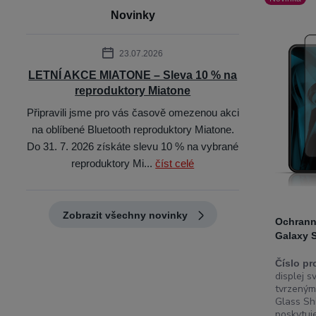
Novinky
23.07.2026
LETNÍ AKCE MIATONE – Sleva 10 % na
reproduktory Miatone
Připravili jsme pro vás časově omezenou akci
na oblíbené Bluetooth reproduktory Miatone.
Do 31. 7. 2026 získáte slevu 10 % na vybrané
reproduktory Mi...
číst celé
Zobrazit všechny novinky
Ochrann
Galaxy 
Číslo pr
displej 
tvrzený
Glass Sh
poskytuje