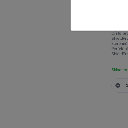
Hammer 
sklo Sa
Číslo pr
ShieldPr
které mů
Perfektn
ShieldPro
Skladem