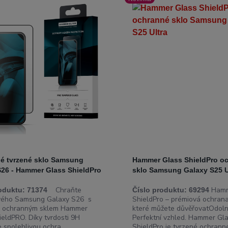
é tvrzené sklo Samsung
Hammer Glass ShieldPro o
S26 - Hammer Glass ShieldPro
sklo Samsung Galaxy S25 U
Chraňte
Hamm
oduktu:
71374
Číslo produktu:
69294
svého Samsung Galaxy S26 s
ShieldPro – prémiová ochrana 
m ochranným sklem Hammer
které můžete důvěřovatOdolnos
ieldPRO. Díky tvrdosti 9H
Perfektní vzhled. Hammer Gl
 spolehlivou ochra...
ShieldPro je tvrzené ochranné 