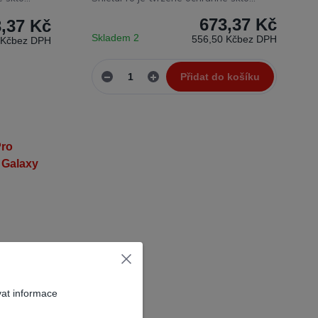
673,37 Kč
,37 Kč
Skladem 2
556,50 Kč
bez DPH
 Kč
bez DPH
Přidat do košíku
vat informace