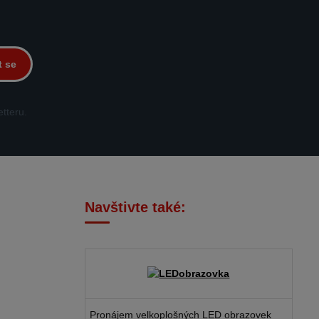
t se
tteru.
Navštivte také:
Pronájem velkoplošných LED obrazovek