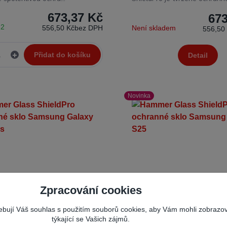
673,37 Kč
673
 2
556,50 Kč
bez DPH
Není skladem
556,50
Přidat do košíku
Detail
Novinka
Zpracování cookies
řebují Váš souhlas s použitím souborů cookies, aby Vám mohli zobrazo
týkající se Vašich zájmů.