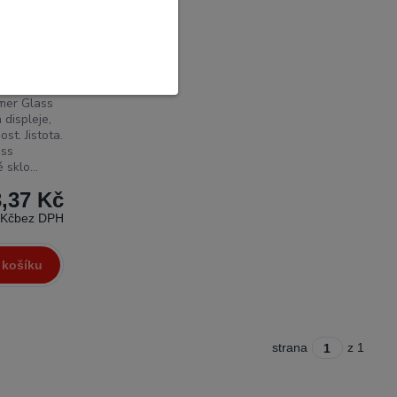
chranné
er Glass
displeje,
t. Jistota.
ass
sklo...
,37 Kč
 Kč
bez DPH
 košíku
strana
z 1