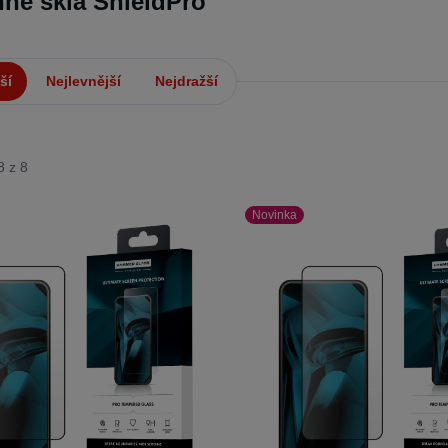
né skla ShieldPro
ší
Nejlevnější
Nejdražší
8 z 8
Novinka