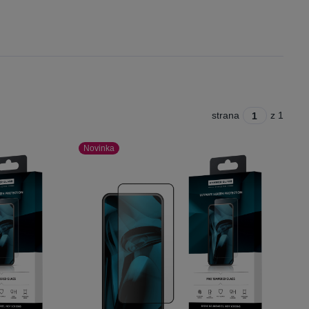
strana
z 1
Novinka