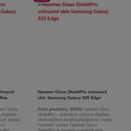
chranné
Hammer Glass ShieldPro ochranné
ltra
sklo Samsung Galaxy S25 Edge
er Glass
Hammer Glass
Číslo produktu:
69293
displeje,
ShieldPro – prémiová ochrana displeje,
t. Jistota.
které můžete důvěřovatOdolnost. Jistota.
ass
Perfektní vzhled. Hammer Glass
sklo...
ShieldPro je tvrzené ochranné sklo...