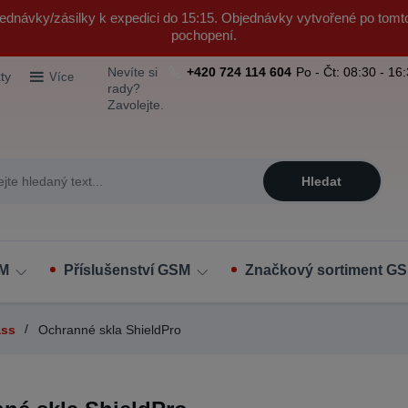
ednávky/zásilky k expedici do 15:15. Objednávky vytvořené po tomt
pochopení.
Nevíte si
+420 724 114 604
Po - Čt: 08:30 - 16
ty
Více
rady?
Zavolejte.
Hledat
SM
Příslušenství GSM
Značkový sortiment GS
ss
Ochranné skla ShieldPro