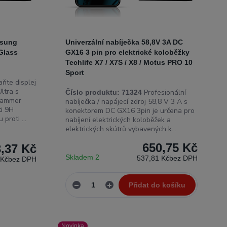
msung
Univerzální nabíječka 58,8V 3A DC
Glass
GX16 3 pin pro elektrické koloběžky
Techlife X7 / X7S / X8 / Motus PRO 10
Sport
te displej
ltra s
Profesionální
Číslo produktu:
71324
Hammer
nabíječka / napájecí zdroj 58,8 V 3 A s
ti 9H
konektorem DC GX16 3pin je určena pro
proti ...
nabíjení elektrických koloběžek a
elektrických skútrů vybavených k...
650,75 Kč
,37 Kč
Skladem 2
537,81 Kč
bez DPH
 Kč
bez DPH
Přidat do košíku
Novinka