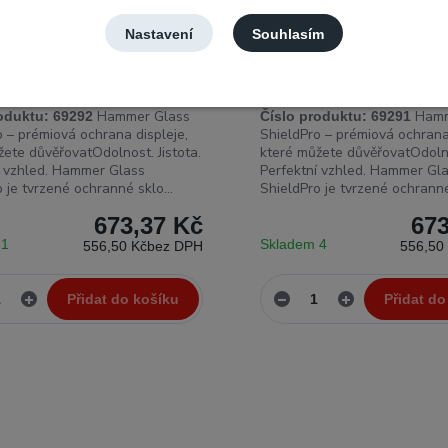
Nastavení
Souhlasím
Glass ShieldPro ochranné
Hammer Glass ShieldPro o
msung Galaxy S25 Plus
sklo Samsung Galaxy S25
Hammer Glass
Hamm
oduktu:
69292
Číslo produktu:
69291
o – prémiová ochrana displeje,
ShieldPro – prémiová ochrana 
žete důvěřovatOdolnost. Jistota.
které můžete důvěřovatOdolnos
í vzhled. Hammer Glass
Perfektní vzhled. Hammer Gl
 je tvrzené ochranné sklo...
ShieldPro je tvrzené ochranné 
673,37 Kč
673
 1
Skladem 4
556,50 Kč
bez DPH
556,50
Přidat do košíku
Přidat do