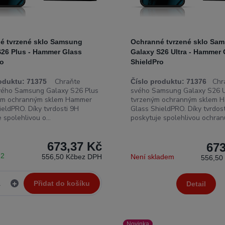
é tvrzené sklo Samsung
Ochranné tvrzené sklo Sa
S26 Plus - Hammer Glass
Galaxy S26 Ultra - Hammer 
ro
ShieldPro
Chraňte
Chraň
oduktu:
71375
Číslo produktu:
71376
svého Samsung Galaxy S26 Plus
svého Samsung Galaxy S26 U
ným ochranným sklem Hammer
tvrzeným ochranným sklem 
ieldPRO. Díky tvrdosti 9H
Glass ShieldPRO. Díky tvrdos
 spolehlivou o...
poskytuje spolehlivou ochranu 
673,37 Kč
673
 2
556,50 Kč
bez DPH
Není skladem
556,50
Přidat do košíku
Detail
Novinka