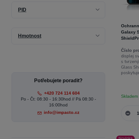
PID
Ochrann
Galaxy 
Hmotnost
ShieldP
Číslo pr
displej 
s tvrze
Glass Sh
poskytuje
Potřebujete poradit?
+420 724 114 604
Skladem
Po - Čt: 08:30 - 16:30hod // Pá 08:30 -
16:00hod
info@impacto.cz
Novinka