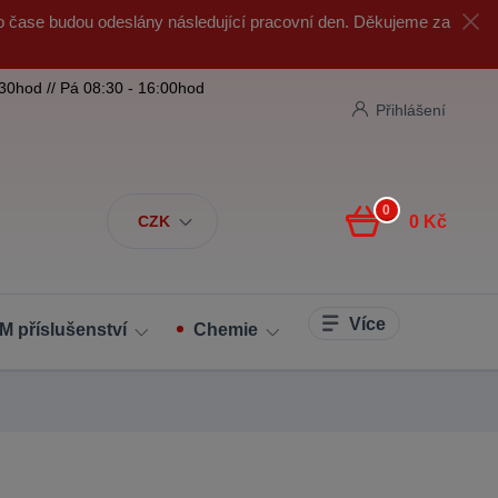
o čase budou odeslány následující pracovní den. Děkujeme za
:30hod // Pá 08:30 - 16:00hod
Přihlášení
0
CZK
0 Kč
Více
M příslušenství
Chemie