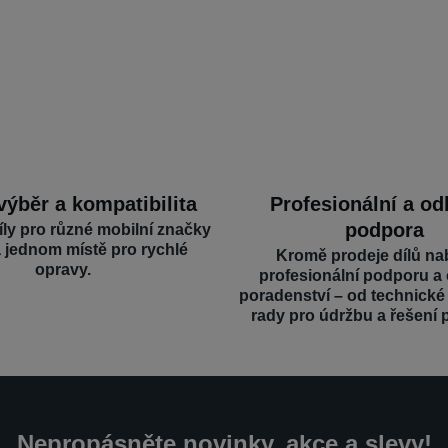
výběr a kompatibilita
Profesionální a o
podpora
íly pro různé mobilní značky
a jednom místě pro rychlé
Kromě prodeje dílů na
opravy.
profesionální podporu a
poradenství – od technick
rady pro údržbu a řešení 
Nepropásněte novinky, akce a slevy!