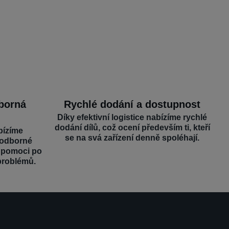
dborná
Rychlé dodání a dostupnost
Díky efektivní logistice nabízíme rychlé
dodání dílů, což ocení především ti, kteří
bízíme
se na svá zařízení denně spoléhají.
 odborné
é pomoci po
problémů.