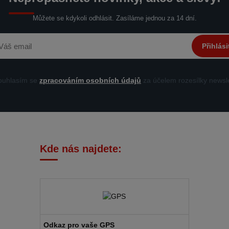
Můžete se kdykoli odhlásit. Zasíláme jednou za 14 dní.
Přihlási
uhlasím se
zpracováním osobních údajů
za účelem rozesílky newsle
Kde nás najdete:
Odkaz pro vaše GPS