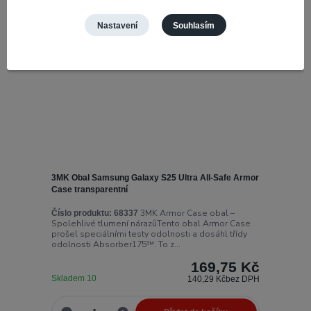
Nastavení
Souhlasím
3MK Obal Samsung Galaxy S25 Ultra All-Safe Armor
Case transparentní
3MK Armor Case obal –
Číslo produktu:
68337
Spolehlivé tlumení nárazůTento obal Armor Case
prošel speciálními testy odolnosti a dosáhl třídy
odolnosti Absorber175™. To z...
169,75 Kč
Skladem 10
140,29 Kč
bez DPH