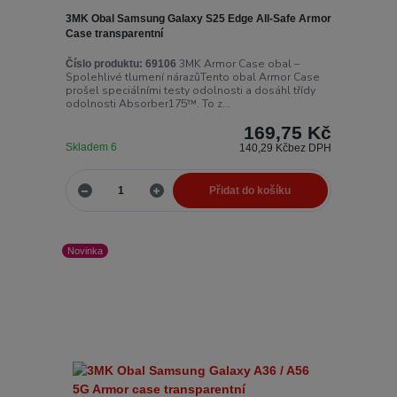
3MK Obal Samsung Galaxy S25 Edge All-Safe Armor
Case transparentní
3MK Armor Case obal –
Číslo produktu:
69106
Spolehlivé tlumení nárazůTento obal Armor Case
prošel speciálními testy odolnosti a dosáhl třídy
odolnosti Absorber175™. To z...
169,75 Kč
Skladem 6
140,29 Kč
bez DPH
Přidat do košíku
Novinka