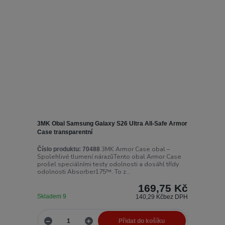
3MK Obal Samsung Galaxy S26 Ultra All-Safe Armor
Case transparentní
3MK Armor Case obal –
Číslo produktu:
70488
Spolehlivé tlumení nárazůTento obal Armor Case
prošel speciálními testy odolnosti a dosáhl třídy
odolnosti Absorber175™. To z...
169,75 Kč
Skladem 9
140,29 Kč
bez DPH
Přidat do košíku