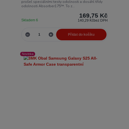
prošel speciálními testy odolnosti a dosáhl třídy
odolnosti Absorber175™. To z...
169,75 Kč
Skladem 6
140,29 Kč
bez DPH
Přidat do košíku
Novinka