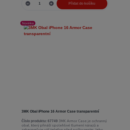
Přidat do košíku
Novinka
3MK Obal iPhone 16 Armor Case transparentní
3MK Armor Case je ochranný
Číslo produktu:
67749
obal, který přináší spolehlivé tlumení nárazů a
zabezpečuje váš telefon před poškozením. Jeho