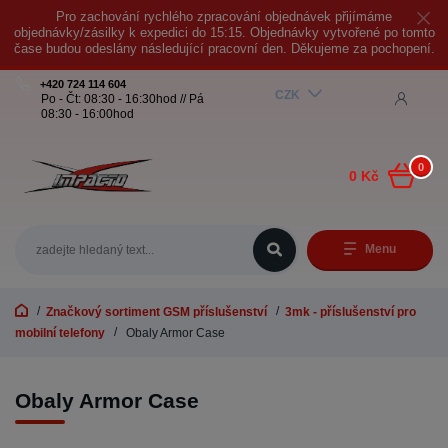
Pro zachování rychlého zpracování objednávek přijímáme
objednávky/zásilky k expedici do 15:15. Objednávky vytvořené po tomto
čase budou odeslány následující pracovní den. Děkujeme za pochopení.
+420 724 114 604
CZK
Po - Čt: 08:30 - 16:30hod // Pá
08:30 - 16:00hod
0
0 Kč
Menu
Značkový sortiment GSM příslušenství
3mk - příslušenství pro
mobilní telefony
Obaly Armor Case
Obaly Armor Case