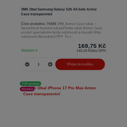
3MK Obal Samsung Galaxy S26 All-Safe Armor
Case transparentní
3MK Armor Case obal –
Číslo produktu:
70486
Spolehlivé tlumení nárazůTento obal Armor Case
prošel speciálními testy odolnosti a dosáhl třídy
odolnosti Absorber175™. To z...
169,75 Kč
Skladem 4
140,29 Kč
bez DPH
Přidat do košíku
TOP produkt
Novinka