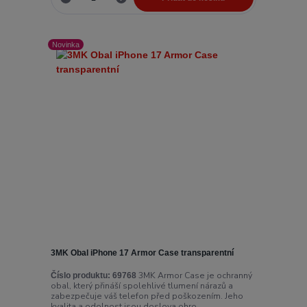
Novinka
3MK Obal iPhone 17 Armor Case transparentní
3MK Armor Case je ochranný
Číslo produktu:
69768
obal, který přináší spolehlivé tlumení nárazů a
zabezpečuje váš telefon před poškozením. Jeho
kvalita a odolnost jsou doslova ohro...