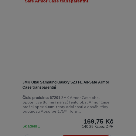
3MK Obal Samsung Galaxy S23 FE All-Safe Armor
Case transparentní
3MK Armor Case obal –
Číslo produktu:
67201
Spolehlivé tlumení nárazůTento obal Armor Case
prošel speciálními testy odolnosti a dosáhl třídy
odolnosti Absorber175™. To zn...
169,75 Kč
Skladem 1
140,29 Kč
bez DPH