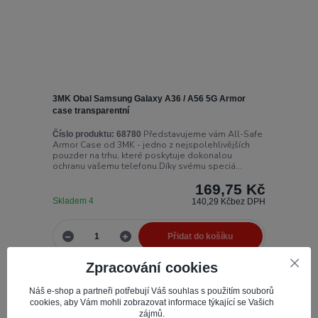
3MK Obal Samsung Galaxy A36 / A56 5G Armor
case transparentní
Představujeme vám All-Safe
Číslo produktu:
68780
Armor Case od 3MK - jedno z nejspolehlivějších
pouzder na trhu, které poskytuje dokonalou
ochranu vašemu telefonu.Díky svému speciá...
169,75 Kč
Skladem 4
140,29 Kč
bez DPH
Přidat do košíku
Zpracování cookies
Novinka
Náš e-shop a partneři potřebují Váš souhlas s použitím souborů
cookies, aby Vám mohli zobrazovat informace týkající se Vašich
zájmů.