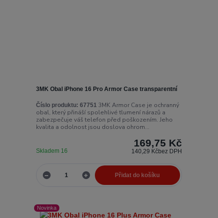
3MK Obal iPhone 16 Pro Armor Case transparentní
3MK Armor Case je ochranný
Číslo produktu:
67751
obal, který přináší spolehlivé tlumení nárazů a
zabezpečuje váš telefon před poškozením. Jeho
kvalita a odolnost jsou doslova ohrom...
169,75 Kč
Skladem 16
140,29 Kč
bez DPH
Přidat do košíku
Novinka