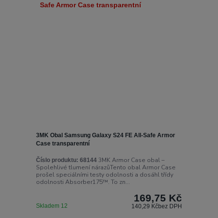
3MK Obal Samsung Galaxy S24 FE All-Safe Armor
Case transparentní
3MK Armor Case obal –
Číslo produktu:
68144
Spolehlivé tlumení nárazůTento obal Armor Case
prošel speciálními testy odolnosti a dosáhl třídy
odolnosti Absorber175™. To zn...
169,75 Kč
Skladem 12
140,29 Kč
bez DPH