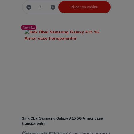
Přidat do košíku
Novinka
3mk Obal Samsung Galaxy A15 5G Armor case
transparentní
3MK Armor Case je ochranný
Číslo produktu:
67969