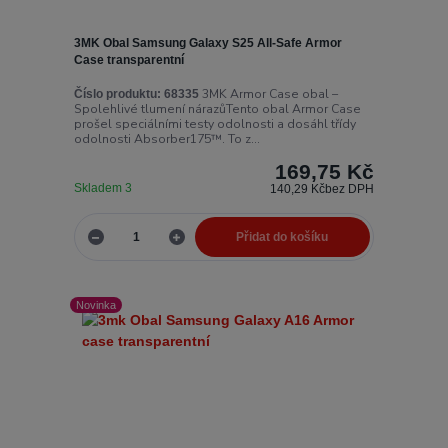
3MK Obal Samsung Galaxy S25 All-Safe Armor
Case transparentní
3MK Armor Case obal –
Číslo produktu:
68335
Spolehlivé tlumení nárazůTento obal Armor Case
prošel speciálními testy odolnosti a dosáhl třídy
odolnosti Absorber175™. To z...
169,75 Kč
Skladem 3
140,29 Kč
bez DPH
Přidat do košíku
Novinka