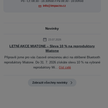
Po - Čt: 08:30 - 16:30hod // Pá 08:30 - 16:00hod
info@impacto.cz
Novinky
23.07.2026
LETNÍ AKCE MIATONE – Sleva 10 % na reproduktory
Miatone
Připravili jsme pro vás časově omezenou akci na oblíbené Bluetooth
reproduktory Miatone. Do 31. 7. 2026 získáte slevu 10 % na vybrané
reproduktory Mi...
číst celé
Zobrazit všechny novinky