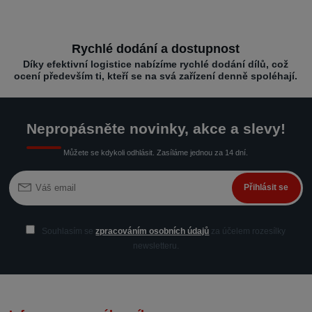
Rychlé dodání a dostupnost
Díky efektivní logistice nabízíme rychlé dodání dílů, což
ocení především ti, kteří se na svá zařízení denně spoléhají.
Nepropásněte novinky, akce a slevy!
Můžete se kdykoli odhlásit. Zasíláme jednou za 14 dní.
Přihlásit se
Souhlasím se
zpracováním osobních údajů
za účelem rozesílky
newsletteru.