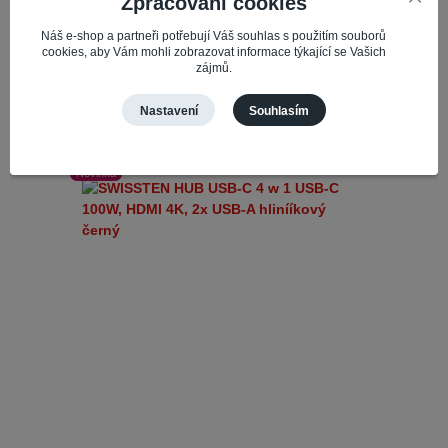
Zpracování cookies
potřebuje rozšířit konektivitu svého ...
Náš e-shop a partneři potřebují Váš souhlas s použitím souborů
956,29 Kč
cookies, aby Vám mohli zobrazovat informace týkající se Vašich
Není skladem
790,32 Kč
bez DPH
zájmů.
Detail
Nastavení
Souhlasím
Novinka