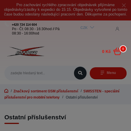
Pro zachování rychlého zpracování objednávek přijímáme
objednávky/zásilky k expedici do 15:15. Objednávky vytvořené po tomto
čase budou odeslány následující pracovní den. Děkujeme za pochopení.
+420 724 114 604
CZK
Po - Čt: 08:30 - 16:30hod // Pá
08:30 - 16:00hod
0
0 Kč
Menu
Značkový sortiment GSM příslušenství
SWISSTEN - speciální
příslušenství pro mobilní telefony
Ostatní příslušenství
Ostatní příslušenství