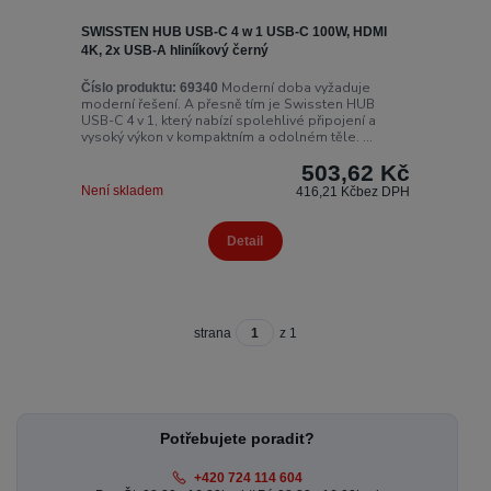
SWISSTEN HUB USB-C 4 w 1 USB-C 100W, HDMI
4K, 2x USB-A hlinííkový černý
Moderní doba vyžaduje
Číslo produktu:
69340
moderní řešení. A přesně tím je Swissten HUB
USB-C 4 v 1, který nabízí spolehlivé připojení a
vysoký výkon v kompaktním a odolném těle. ...
503,62 Kč
Není skladem
416,21 Kč
bez DPH
Detail
strana
z 1
Potřebujete poradit?
+420 724 114 604