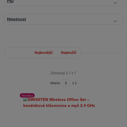
PID
Hmotnost
Nejnovější
Nejlevnější
Nejdražší
Zobrazuji 1-7 z 7
strana
z 1
Novinka