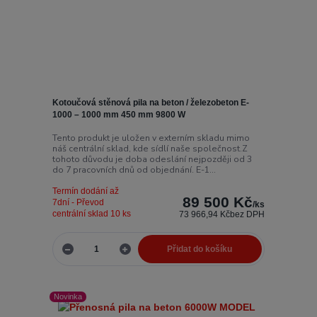
Kotoučová stěnová pila na beton / železobeton E-
1000 – 1000 mm 450 mm 9800 W
Tento produkt je uložen v externím skladu mimo
náš centrální sklad, kde sídlí naše společnost.Z
tohoto důvodu je doba odeslání nejpozději od 3
do 7 pracovních dnů od objednání. E-1...
Termín dodání až
89 500 Kč
7dní - Převod
/
ks
centrální sklad 10 ks
73 966,94 Kč
bez DPH
Přidat do košíku
Novinka