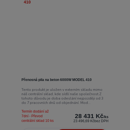
Přenosná pila na beton 6000W MODEL 410
Tento produkt je uložen v externím skladu mimo
náš centrální sklad, kde sídlí naše společnost.Z
tohoto důvodu je doba odeslání nejpozději od 3
do 7 pracovních dnů od objednání. Mod...
Termín dodání až
28 431 Kč
7dní - Převod
/
ks
centrální sklad 10 ks
23 496,69 Kč
bez DPH