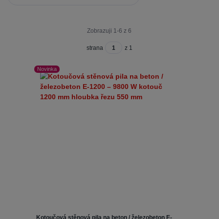
Zobrazuji 1-6 z 6
strana
z 1
Novinka
Kotoučová stěnová pila na beton / železobeton E-