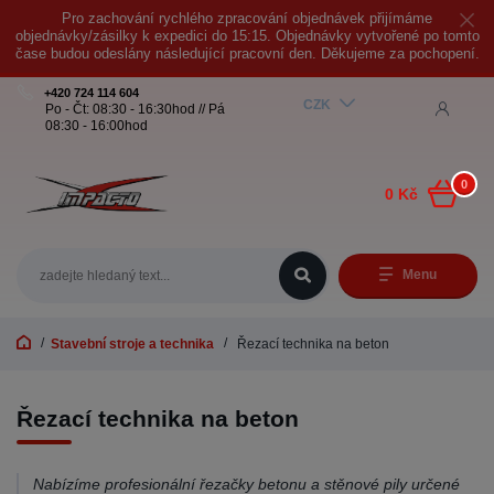
Pro zachování rychlého zpracování objednávek přijímáme
objednávky/zásilky k expedici do 15:15. Objednávky vytvořené po tomto
čase budou odeslány následující pracovní den. Děkujeme za pochopení.
+420 724 114 604
CZK
Po - Čt: 08:30 - 16:30hod // Pá
08:30 - 16:00hod
0
0 Kč
Menu
Stavební stroje a technika
Řezací technika na beton
Řezací technika na beton
Nabízíme profesionální řezačky betonu a stěnové pily určené