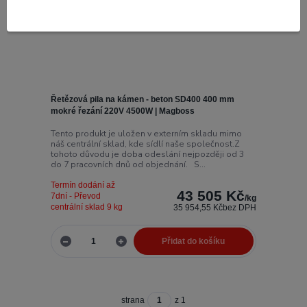
Řetězová pila na kámen - beton SD400 400 mm
mokré řezání 220V 4500W | Magboss
Tento produkt je uložen v externím skladu mimo
náš centrální sklad, kde sídlí naše společnost.Z
tohoto důvodu je doba odeslání nejpozději od 3
do 7 pracovních dnů od objednání. S...
Termín dodání až
43 505 Kč
7dní - Převod
/
kg
centrální sklad 9 kg
35 954,55 Kč
bez DPH
Přidat do košíku
strana
z 1