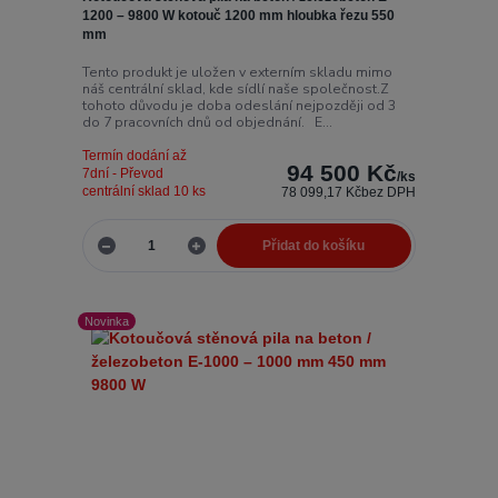
1200 – 9800 W kotouč 1200 mm hloubka řezu 550
mm
Tento produkt je uložen v externím skladu mimo
náš centrální sklad, kde sídlí naše společnost.Z
tohoto důvodu je doba odeslání nejpozději od 3
do 7 pracovních dnů od objednání. E...
Termín dodání až
94 500 Kč
7dní - Převod
/
ks
centrální sklad 10 ks
78 099,17 Kč
bez DPH
Přidat do košíku
Novinka