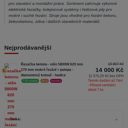
pro stavební a montážní práce. Sortiment zahrnuje výkonné
elektrické řezačky, kolejnicové systémy i řetězové pily pro
mokré i suché řezání. Stroje jsou vhodné pro řezání betonu,
železobetonu, zdiva i dalších stavebních materiálů.
Nejprodávanější
15 807 Kč
Řezačka betonu - stěn 5800W 620 mm
14 000 Kč
270 mm mokré řezání + pumpa -
1.
diamantový kotouč - hadice
11 570,25 Kč bez DPH
Termín dodání až 7dní
TOP produkt
Akce
Novinka
- Převod centrální
sklad 7 ks
Cena: