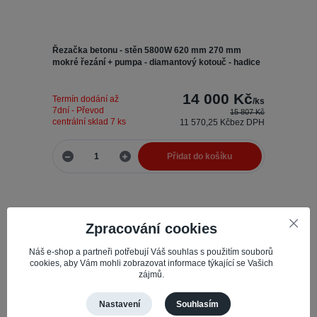
Řezačka betonu - stěn 5800W 620 mm 270 mm
mokré řezání + pumpa - diamantový kotouč - hadice
14 000 Kč
Termín dodání až
/
ks
7dní - Převod
15 807 Kč
centrální sklad 7 ks
11 570,25 Kč
bez DPH
Přidat do košíku
Zpracování cookies
Náš e-shop a partneři potřebují Váš souhlas s použitím souborů
cookies, aby Vám mohli zobrazovat informace týkající se Vašich
zájmů.
Nastavení
Souhlasím