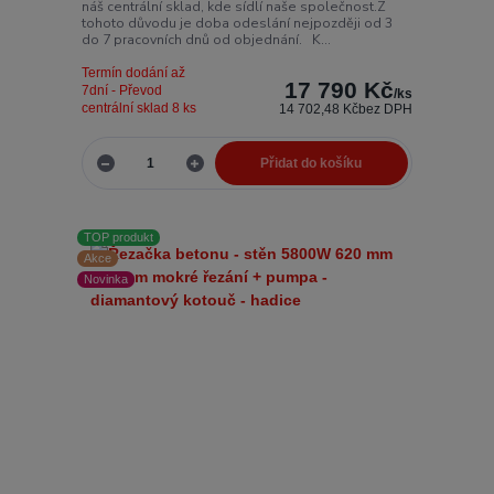
náš centrální sklad, kde sídlí naše společnost.Z
tohoto důvodu je doba odeslání nejpozději od 3
do 7 pracovních dnů od objednání. K...
Termín dodání až
17 790 Kč
7dní - Převod
/
ks
centrální sklad 8 ks
14 702,48 Kč
bez DPH
Přidat do košíku
TOP produkt
Akce
Novinka