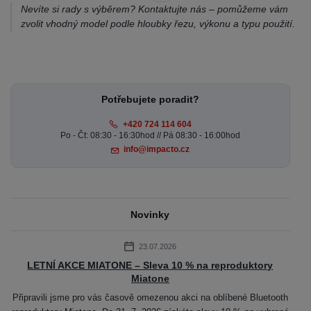
Nevíte si rady s výběrem? Kontaktujte nás – pomůžeme vám
zvolit vhodný model podle hloubky řezu, výkonu a typu použití.
Potřebujete poradit?
+420 724 114 604
Po - Čt: 08:30 - 16:30hod // Pá 08:30 - 16:00hod
info@impacto.cz
Novinky
23.07.2026
LETNÍ AKCE MIATONE – Sleva 10 % na reproduktory
Miatone
Připravili jsme pro vás časově omezenou akci na oblíbené Bluetooth