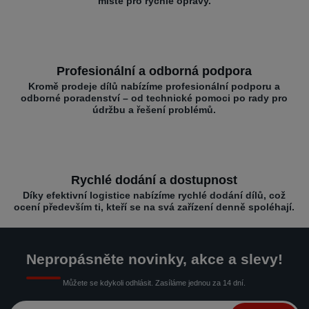
místě pro rychlé opravy.
Profesionální a odborná podpora
Kromě prodeje dílů nabízíme profesionální podporu a
odborné poradenství – od technické pomoci po rady pro
údržbu a řešení problémů.
Rychlé dodání a dostupnost
Díky efektivní logistice nabízíme rychlé dodání dílů, což
ocení především ti, kteří se na svá zařízení denně spoléhají.
Nepropásněte novinky, akce a slevy!
Můžete se kdykoli odhlásit. Zasíláme jednou za 14 dní.