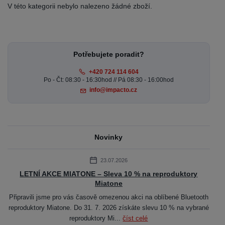
V této kategorii nebylo nalezeno žádné zboží.
Potřebujete poradit?
+420 724 114 604
Po - Čt: 08:30 - 16:30hod // Pá 08:30 - 16:00hod
info@impacto.cz
Novinky
23.07.2026
LETNÍ AKCE MIATONE – Sleva 10 % na reproduktory
Miatone
Připravili jsme pro vás časově omezenou akci na oblíbené Bluetooth
reproduktory Miatone. Do 31. 7. 2026 získáte slevu 10 % na vybrané
reproduktory Mi...
číst celé