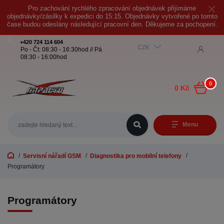
Pro zachování rychlého zpracování objednávek přijímáme
objednávky/zásilky k expedici do 15:15. Objednávky vytvořené po tomto
čase budou odeslány následující pracovní den. Děkujeme za pochopení.
+420 724 114 604
CZK
Po - Čt: 08:30 - 16:30hod // Pá
08:30 - 16:00hod
0
0 Kč
Menu
Servisní nářadí GSM
Diagnostika pro mobilní telefony
Programátory
Programátory