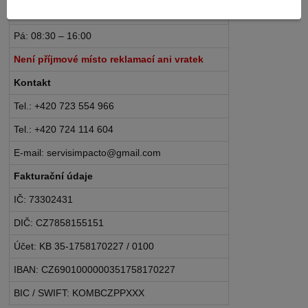
Po – Čt: 08:30 – 16:30
Pá: 08:30 – 16:00
Není příjmové místo reklamací ani vratek
Kontakt
Tel.: +420 723 554 966
Tel.: +420 724 114 604
E-mail: servisimpacto@gmail.com
Fakturační údaje
IČ: 73302431
DIČ: CZ7858155151
Účet: KB 35-1758170227 / 0100
IBAN: CZ6901000000351758170227
BIC / SWIFT: KOMBCZPPXXX