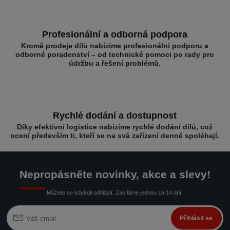
Profesionální a odborná podpora
Kromě prodeje dílů nabízíme profesionální podporu a
odborné poradenství – od technické pomoci po rady pro
údržbu a řešení problémů.
Rychlé dodání a dostupnost
Díky efektivní logistice nabízíme rychlé dodání dílů, což
ocení především ti, kteří se na svá zařízení denně spoléhají.
Nepropásněte novinky, akce a slevy!
Můžete se kdykoli odhlásit. Zasíláme jednou za 14 dní.
Přihlásit se