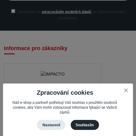
Souhlasím se
zpracováním osobních údajů
za účelem rozesílky
newsletteru.
Informace pro zákazníky
IMPACTO – Ingrid Kaczorová
Zpracování cookies
Nerudova 468
Náš e-shop a partneři potřebují Váš souhlas s použitím souborů
cookies, aby Vám mohli zobrazovat informace týkající se Vašich
735 81 Bohumín – Nový Bohumín
zájmů.
Česká republika
Nastavení
Souhlasím
Pracovní doba