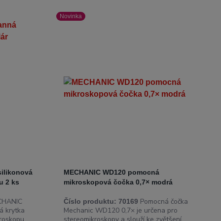
Novinka
ilikonová
MECHANIC WD120 pomocná
u 2 ks
mikroskopová čočka 0,7× modrá
HANIC
Pomocná čočka
Číslo produktu:
70169
á krytka
Mechanic WD120 0,7× je určena pro
kroskopu
stereomikroskopy a slouží ke zvětšení