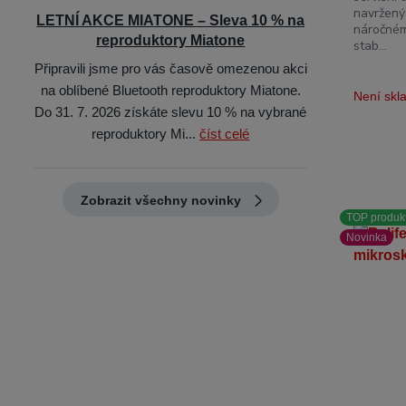
navržený
LETNÍ AKCE MIATONE – Sleva 10 % na
náročném
reproduktory Miatone
stab...
Připravili jsme pro vás časově omezenou akci
na oblíbené Bluetooth reproduktory Miatone.
Není sk
Do 31. 7. 2026 získáte slevu 10 % na vybrané
reproduktory Mi...
číst celé
Zobrazit všechny novinky
TOP produk
Novinka