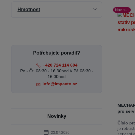
Hmotnost
Novinka
Potřebujete poradit?
+420 724 114 604
Po - Čt: 08:30 - 16:30hod // Pá 08:30 -
16:00hod
info@impacto.cz
MECHANI
pro serv
Novinky
Číslo pr
je robust
23.07.2026
servisní 