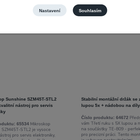
Nastavení
Souhlasím
op Sunshine SZM45T-STL2
Stabilní montážní držák se 
valitní nástroj pro servis
lupou 5x + nádobou na díl
iky
Před
Číslo produktu:
64672
vám Třetí ruku s 5X lupou a
Mikroskop
oduktu:
65534
na součástky TE-809 - perfek
e SZM45T-STL2 je vysoce
pro precizní práci. Tento mon
nástroj pro servis elektroniky,