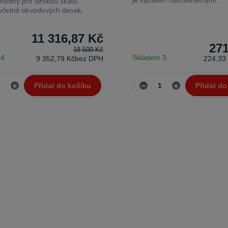
je vybaven nastavitelnými ...
vhodný pro širokou škálu
, včetně obvodových desek,
11 316,87 Kč
271
18 500 Kč
 4
Skladem 3
9 352,79 Kč
bez DPH
224,33
Přidat do košíku
Přidat do