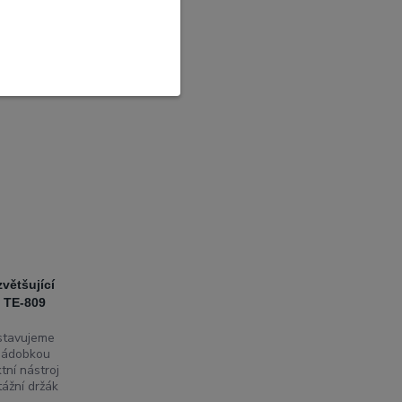
zvětšující
y TE-809
stavujeme
 nádobkou
tní nástroj
tážní držák