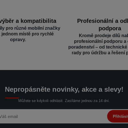
výběr a kompatibilita
Profesionální a o
podpora
íly pro různé mobilní značky
a jednom místě pro rychlé
Kromě prodeje dílů na
opravy.
profesionální podporu a
poradenství – od technick
rady pro údržbu a řešení 
Nepropásněte novinky, akce a slevy!
Můžete se kdykoli odhlásit. Zasíláme jednou za 14 dní.
Přihlási