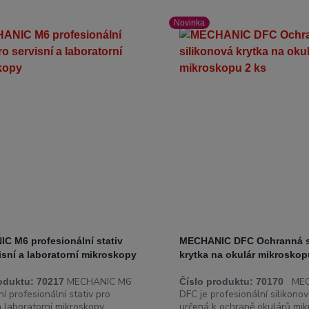
Novinka
C M6 profesionální stativ
MECHANIC DFC Ochranná s
isní a laboratorní mikroskopy
krytka na okulár mikroskop
MECHANIC M6
MEC
oduktu:
70217
Číslo produktu:
70170
ní profesionální stativ pro
DFC je profesionální silikonov
a laboratorní mikroskopy,
určená k ochraně okulárů mi