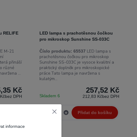
u RELIFE
LED lampa s prachotěsnou čočkou
pro mikroskop Sunshine SS-033C
FE M-21
LED lampa s
Číslo produktu:
65537
ní
prachotěsnou čočkou pro mikroskop
erá přináší
Sunshine SS-033C je vysoce kvalitní a
o různé
praktický doplněk pro mikroskopické
avržena ...
práce.Tato lampa je navržena s
kulatým...
,35 Kč
257,52 Kč
Skladem 6
 Kč
bez DPH
212,83 Kč
bez DPH
 košíku
Přidat do košíku
vat informace