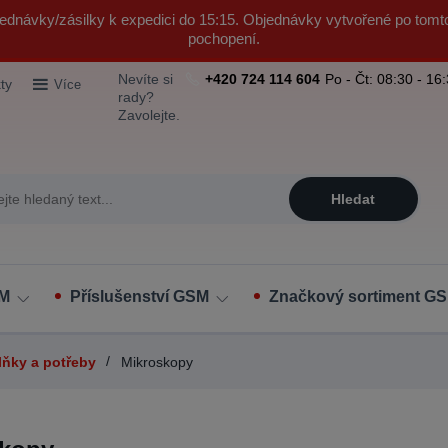
ednávky/zásilky k expedici do 15:15. Objednávky vytvořené po tomt
pochopení.
Nevíte si
+420 724 114 604
Po - Čt: 08:30 - 16
ty
Více
rady?
Zavolejte.
Hledat
SM
Příslušenství GSM
Značkový sortiment GS
lňky a potřeby
Mikroskopy