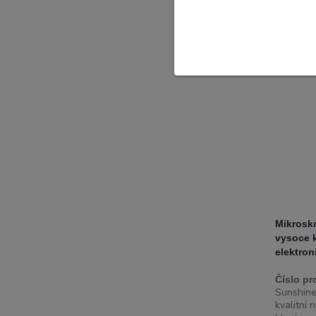
Novinka
Mikrosk
vysoce k
elektron
Číslo pr
Sunshin
kvalitní 