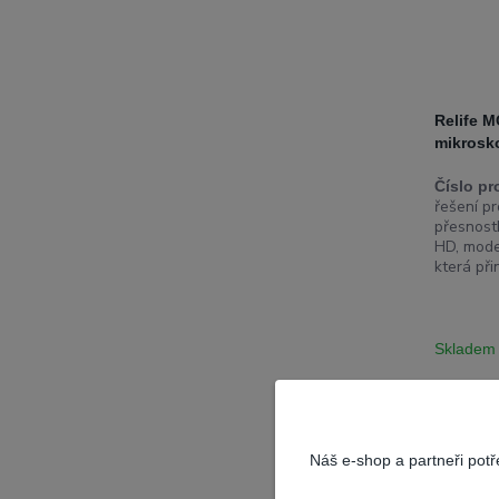
Relife 
mikrosk
Číslo pr
řešení pr
přesnost
HD, mode
která při
Skladem
Náš e-shop a partneři pot