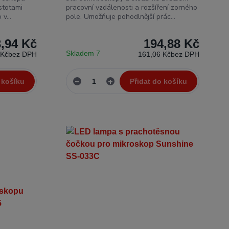
stotami
pracovní vzdálenosti a rozšíření zorného
v...
pole. Umožňuje pohodlnější prác...
3,94 Kč
194,88 Kč
Skladem 7
 Kč
bez DPH
161,06 Kč
bez DPH
 košíku
Přidat do košíku