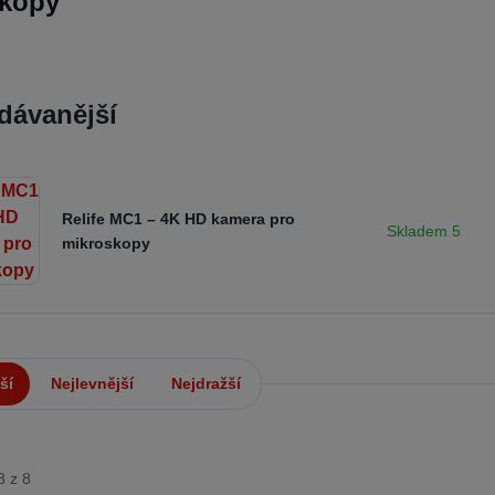
skopy
dávanější
Relife MC1 – 4K HD kamera pro
Skladem 5
mikroskopy
ší
Nejlevnější
Nejdražší
8 z 8