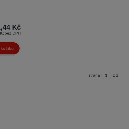
,44 Kč
 Kč
bez DPH
 košíku
strana
z 1