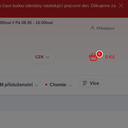
o čase budou odeslány následující pracovní den. Děkujeme za
:30hod // Pá 08:30 - 16:00hod
Přihlášení
0
CZK
0 Kč
Více
M příslušenství
Chemie