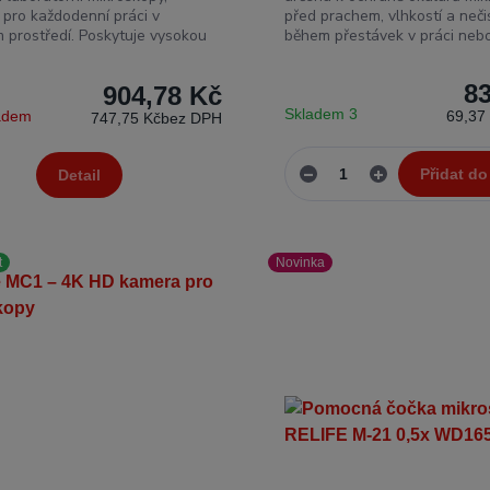
 pro každodenní práci v
před prachem, vlhkostí a neči
 prostředí. Poskytuje vysokou
během přestávek v práci nebo 
8
904,78 Kč
Skladem 3
ladem
69,37
747,75 Kč
bez DPH
Přidat do
Detail
t
Novinka