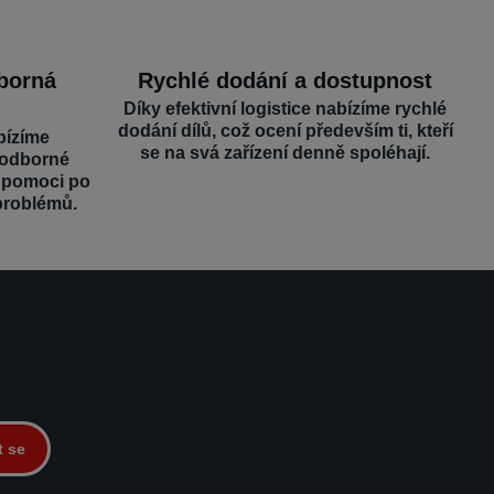
dborná
Rychlé dodání a dostupnost
Díky efektivní logistice nabízíme rychlé
dodání dílů, což ocení především ti, kteří
bízíme
se na svá zařízení denně spoléhají.
 odborné
é pomoci po
problémů.
t se