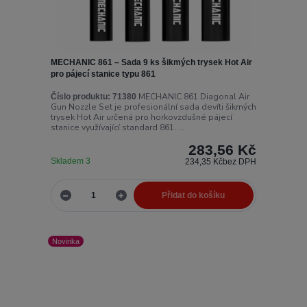
MECHANIC 861 – Sada 9 ks šikmých trysek Hot Air
pro pájecí stanice typu 861
MECHANIC 861 Diagonal Air
Číslo produktu:
71380
Gun Nozzle Set je profesionální sada devíti šikmých
trysek Hot Air určená pro horkovzdušné pájecí
stanice využívající standard 861. ...
283,56 Kč
Skladem 3
234,35 Kč
bez DPH
Přidat do košíku
Novinka