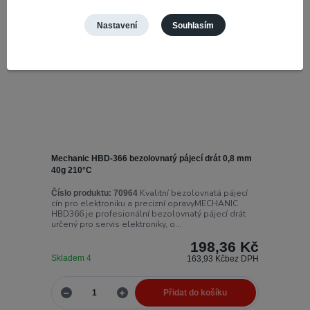
Nastavení
Souhlasím
Mechanic HBD-366 bezolovnatý pájecí drát 0,8 mm
40g 210°C
Kvalitní bezolovnatá pájecí
Číslo produktu:
70964
cín pro elektroniku a precizní opravyMECHANIC
HBD366 je profesionální bezolovnatý pájecí drát
určený pro servis elektroniky, o...
198,36 Kč
Skladem 4
163,93 Kč
bez DPH
Přidat do košíku