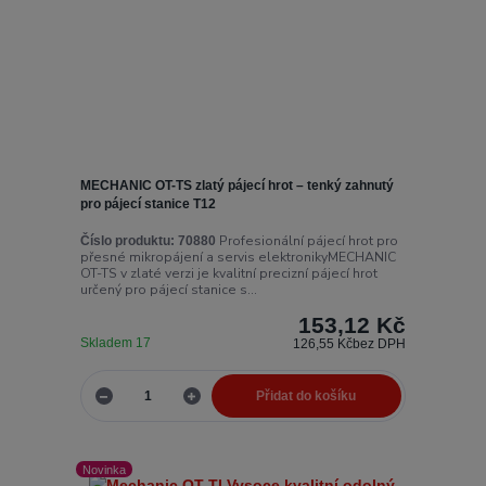
MECHANIC OT-TS zlatý pájecí hrot – tenký zahnutý
pro pájecí stanice T12
Profesionální pájecí hrot pro
Číslo produktu:
70880
přesné mikropájení a servis elektronikyMECHANIC
OT-TS v zlaté verzi je kvalitní precizní pájecí hrot
určený pro pájecí stanice s...
153,12 Kč
Skladem 17
126,55 Kč
bez DPH
Přidat do košíku
Novinka