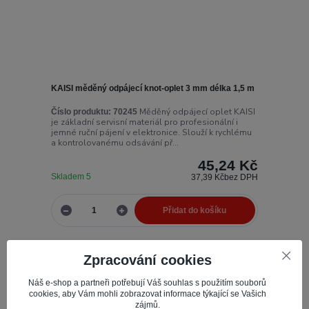
KAISI měděný odpájecí knot-oplet 3 mm délka 1,5 m
Měděný odpájecí oplet KAISI
Číslo produktu:
70245
je základní servisní materiál pro profesionální i
jemné ruční pájení v elektronice. Slouží k rychlému
a kontrolovanému odsávání př...
45,24 Kč
Skladem 5
37,39 Kč
bez DPH
Přidat do košíku
Zpracování cookies
Novinka
Náš e-shop a partneři potřebují Váš souhlas s použitím souborů
cookies, aby Vám mohli zobrazovat informace týkající se Vašich
zájmů.