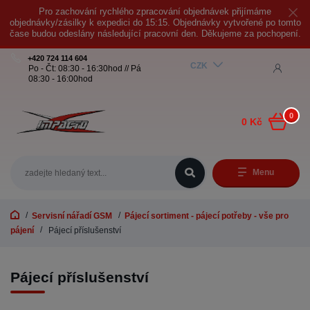
Pro zachování rychlého zpracování objednávek přijímáme
objednávky/zásilky k expedici do 15:15. Objednávky vytvořené po tomto
čase budou odeslány následující pracovní den. Děkujeme za pochopení.
+420 724 114 604
CZK
Po - Čt: 08:30 - 16:30hod // Pá
08:30 - 16:00hod
0
0 Kč
Menu
Servisní nářadí GSM
Pájecí sortiment - pájecí potřeby - vše pro
pájení
Pájecí příslušenství
Pájecí příslušenství