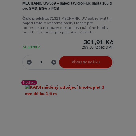
MECHANIC UV-559 – pájecí tavidlo Flux pasta 100 g
pro SMD, BGA a PCB
MECHANIC UV-559 je kvalitní
Číslo produktu:
71318
pájecí tavidlo ve formě pasty určené pro
profesionální opravy elektroniky i náročné hobby
použití. Je vhodné pro pájení součástek ...
361,91 Kč
Skladem 2
299,10 Kč
bez DPH
Přidat do košíku
Novinka