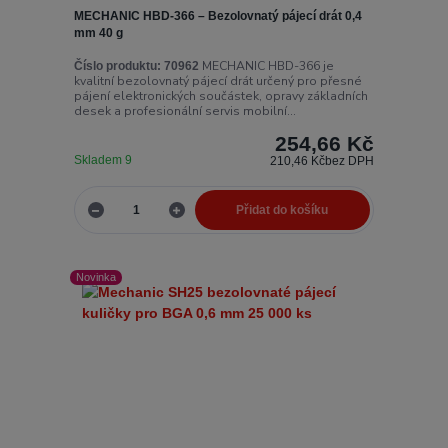
MECHANIC HBD-366 – Bezolovnatý pájecí drát 0,4
mm 40 g
MECHANIC HBD-366 je
Číslo produktu:
70962
kvalitní bezolovnatý pájecí drát určený pro přesné
pájení elektronických součástek, opravy základních
desek a profesionální servis mobilní...
254,66 Kč
Skladem 9
210,46 Kč
bez DPH
Přidat do košíku
Novinka