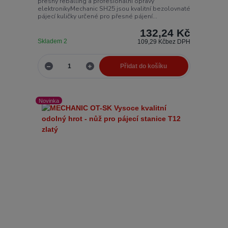
přesný reballing a profesionální opravy
elektronikyMechanic SH25 jsou kvalitní bezolovnaté
pájecí kuličky určené pro přesné pájení...
132,24 Kč
Skladem 2
109,29 Kč
bez DPH
Přidat do košíku
Novinka