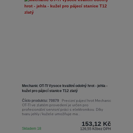
Mechanic OT-TI Vysoce kvalitní odolný hrot - jehla -
kužel pro pájecí stanice T12 zlatý
Precizní pájecí hrot Mechanic
Číslo produktu:
70879
OT-TI ve zlatém provedení je určen pro
profesionální servisní práci s elektronikou. Díky
tvaru jehly / kužele umožňuje ma...
153,12 Kč
Skladem 18
126,55 Kč
bez DPH