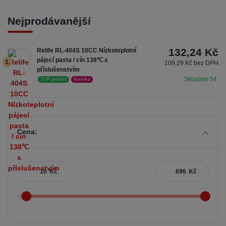
Nejprodávanější
132,24 Kč
Relife RL-404S 10CC Nízkoteplotní
pájecí pasta / cín 138℃ s
1.
109,29 Kč bez DPH
příslušenstvím
Skladem 54
TOP produkt
Novinka
Cena:
Kč
Kč