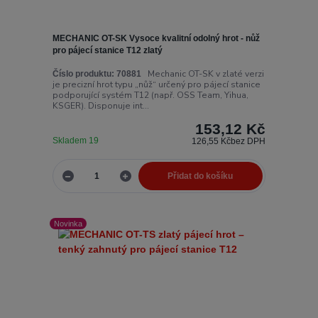
MECHANIC OT-SK Vysoce kvalitní odolný hrot - nůž
pro pájecí stanice T12 zlatý
Mechanic OT-SK v zlaté verzi
Číslo produktu:
70881
je precizní hrot typu „nůž“ určený pro pájecí stanice
podporující systém T12 (např. OSS Team, Yihua,
KSGER). Disponuje int...
153,12 Kč
Skladem 19
126,55 Kč
bez DPH
Přidat do košíku
Novinka