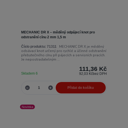
MECHANIC DR X – měděný odpájecí knot pro
odstranění cínu 2 mm 1,5 m
MECHANIC DR X je měděný
Číslo produktu:
71311
odsávací knot určený pro rychlé a účinné odstranění
přebytečného cínu při pájecích a servisních pracích.
Je nepostradatelným ...
111,36 Kč
Skladem 6
92,03 Kč
bez DPH
Přidat do košíku
Novinka