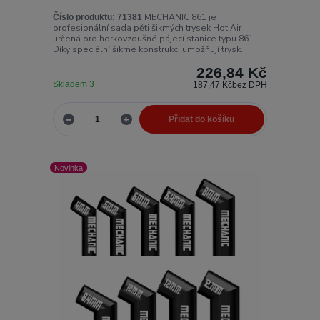
MECHANIC 861 je
Číslo produktu:
71381
profesionální sada pěti šikmých trysek Hot Air
určená pro horkovzdušné pájecí stanice typu 861.
Díky speciální šikmé konstrukci umožňují trysk...
226,84 Kč
Skladem 3
187,47 Kč
bez DPH
Přidat do košíku
Novinka