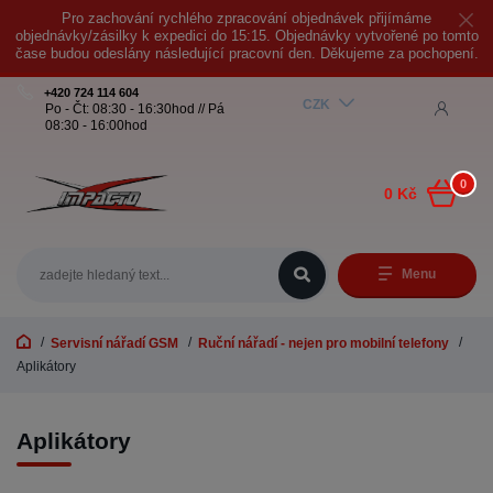
Pro zachování rychlého zpracování objednávek přijímáme
objednávky/zásilky k expedici do 15:15. Objednávky vytvořené po tomto
čase budou odeslány následující pracovní den. Děkujeme za pochopení.
+420 724 114 604
CZK
Po - Čt: 08:30 - 16:30hod // Pá
08:30 - 16:00hod
0
0 Kč
Menu
Servisní nářadí GSM
Ruční nářadí - nejen pro mobilní telefony
Aplikátory
Aplikátory