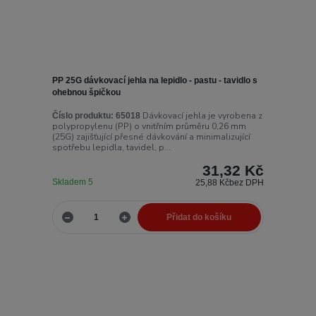
PP 25G dávkovací jehla na lepidlo - pastu - tavidlo s
ohebnou špičkou
Dávkovací jehla je vyrobena z
Číslo produktu:
65018
polypropylenu (PP) o vnitřním průměru 0,26 mm
(25G) zajišťující přesné dávkování a minimalizující
spotřebu lepidla, tavidel, p...
31,32 Kč
Skladem 5
25,88 Kč
bez DPH
Přidat do košíku