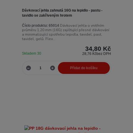
Dávkovací jehla zahnutá 16G na lepidlo - pastu -
tavidlo se zakřiveným hrotem
Dávkovací jehla o vnitřním
Číslo produktu:
65014
průměru 1,20 mm (16G) zajišťující přesné dávkování
a minimalizující spotřebu lepidla, tavidel, past,
tavidel, gelů. Flex...
34,80 Kč
Skladem 30
28,76 Kč
bez DPH
Přidat do košíku