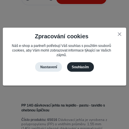
Zpracování cookies
Náš e-shop a partneři potřebují Váš souhlas s použitím souborů
cookies, aby Vám mohli zobrazovat informace týkající se Vašich
zájmů.
Nastavení
Souhlasím
PP 14G dávkovací jehla na lepidlo - pastu - tavidlo s
ohebnou špičkou
Dávkovací jehla je vyrobena z
Číslo produktu:
65016
polypropylenu (PP) o vnitřním průměru 1,55 mm
(14G) zajišťující přesné dávkování a minimalizující