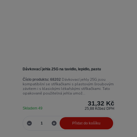
Dávkovací jehla 25G na tavidlo, lepidlo, pastu
Dávkovací jehly 25G jsou
Číslo produktu:
68202
kompatibilní se stříkačkami s plastovým šroubovým
závitem i s klasickými lékařskými stříkačkami. Tato
opakovaně použitelná jehla umož...
31,32 Kč
Skladem 49
25,88 Kč
bez DPH
Přidat do košíku