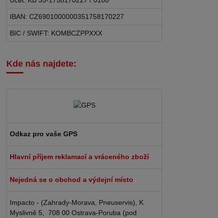
Účet: KB 35-1758170227 / 0100
IBAN: CZ6901000000351758170227
BIC / SWIFT: KOMBCZPPXXX
Kde nás najdete:
Odkaz pro vaše GPS
Hlavní příjem reklamací a vráceného zboží
Nejedná se o obchod a výdejní místo
Impacto - (Zahrady-Morava, Pneuservis), K
Myslivně 5, 708 00 Ostrava-Poruba (pod