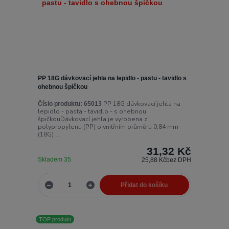
PP 18G dávkovací jehla na lepidlo - pastu - tavidlo s
ohebnou špičkou
PP 18G dávkovací jehla na
Číslo produktu:
65013
lepidlo - pasta - tavidlo - s ohebnou
špičkouDávkovací jehla je vyrobena z
polypropylenu (PP) o vnitřním průměru 0,84 mm
(18G) ...
31,32 Kč
Skladem 35
25,88 Kč
bez DPH
Přidat do košíku
TOP produkt