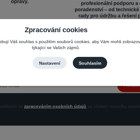
opravy.
profesionální podporu a
poradenství – od technick
rady pro údržbu a řešení 
Zpracování cookies
řebují Váš souhlas s použitím souborů cookies, aby Vám mohli zobrazo
týkající se Vašich zájmů.
Nepropásněte novinky, akce a slevy!
Nastavení
Souhlasím
Můžete se kdykoli odhlásit. Zasíláme jednou za 14 dní.
Přihlási
uhlasím se
zpracováním osobních údajů
za účelem rozesílky newsle