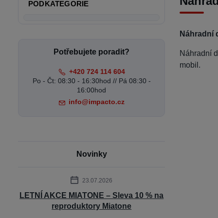
Náhrad
PODKATEGORIE
Náhradní d
Potřebujete poradit?
Náhradní d
mobil.
+420 724 114 604
Po - Čt: 08:30 - 16:30hod // Pá 08:30 -
16:00hod
info@impacto.cz
Novinky
23.07.2026
LETNÍ AKCE MIATONE – Sleva 10 % na
reproduktory Miatone