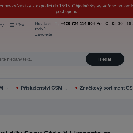
ednávky/zásilky k expedici do 15:15. Objednávky vytvořené po tomt
pochopení.
Nevíte si
+420 724 114 604
Po - Čt: 08:30 - 16
ty
Více
rady?
Zavolejte.
Hledat
SM
Příslušenství GSM
Značkový sortiment GS