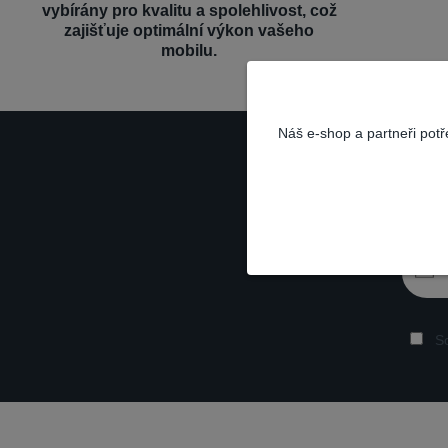
vybírány pro kvalitu a spolehlivost, což
zajišťuje optimální výkon vašeho
mobilu.
Náš e-shop a partneři pot
So