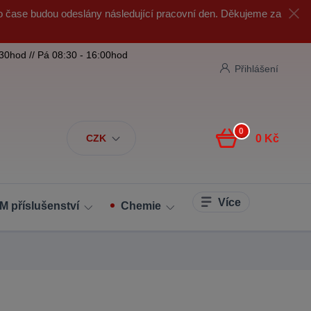
o čase budou odeslány následující pracovní den. Děkujeme za
:30hod // Pá 08:30 - 16:00hod
Přihlášení
0
CZK
0 Kč
Více
M příslušenství
Chemie