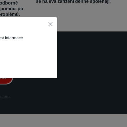
se na svá zařízení denně spoléhají.
 odborné
é pomoci po
problémů.
vat informace
t se
tteru.