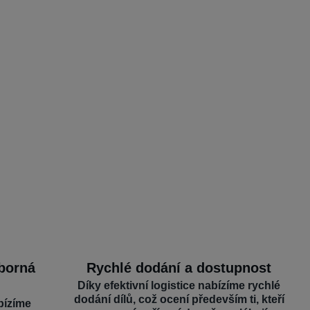
dborná
Rychlé dodání a dostupnost
Díky efektivní logistice nabízíme rychlé
dodání dílů, což ocení především ti, kteří
bízíme