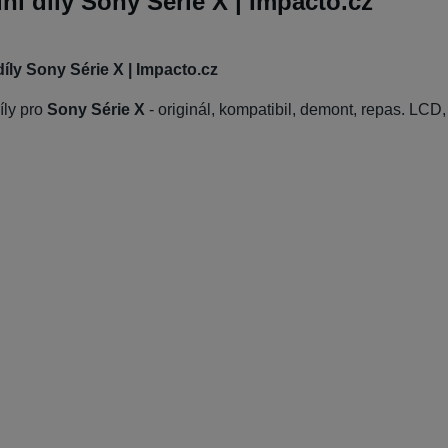
ní díly Sony Série X | Impacto.cz
íly Sony Série X | Impacto.cz
íly pro
Sony Série X
- originál, kompatibil, demont, repas. LCD, 