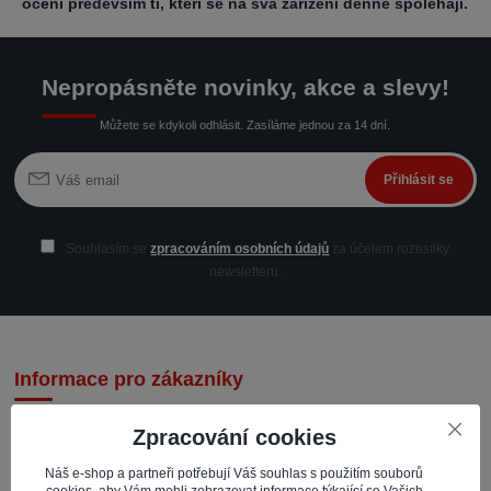
ocení především ti, kteří se na svá zařízení denně spoléhají.
Nepropásněte novinky, akce a slevy!
Můžete se kdykoli odhlásit. Zasíláme jednou za 14 dní.
Přihlásit se
Souhlasím se
zpracováním osobních údajů
za účelem rozesílky
newsletteru.
Informace pro zákazníky
Zpracování cookies
Náš e-shop a partneři potřebují Váš souhlas s použitím souborů
cookies, aby Vám mohli zobrazovat informace týkající se Vašich