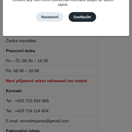
zájmů.
IMPACTO – Ingrid Kaczorová
Nastavení
Souhlasím
Nerudova 468
735 81 Bohumín – Nový Bohumín
Česká republika
Pracovní doba
Po – Čt: 08:30 – 16:30
Pá: 08:30 – 16:00
Není příjmové místo reklamací ani vratek
Kontakt
Tel.: +420 723 554 966
Tel.: +420 724 114 604
E-mail: servisimpacto@gmail.com
Fakturační údaje