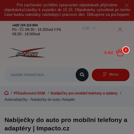
Pro zachování rychlého zpracování objednávek přijímáme
objednávky/zásilky k expedici do 15:15. Objednávky vytvořené po tomto
čase budou odeslány následující pracovní den. Děkujeme za pochopení.
+420 724 114 604
CZK
Po - Čt: 08:30 - 16:30hod // Pá
08:30 - 16:00hod
0
0 Kč
Menu
Příslušenství GSM
Nabíječky pro mobilní telefony a tablety
Autonabíječky - Nabíječky do auta / Adaptér
Nabíječky do auto pro mobilní telefony a
adaptéry | Impacto.cz