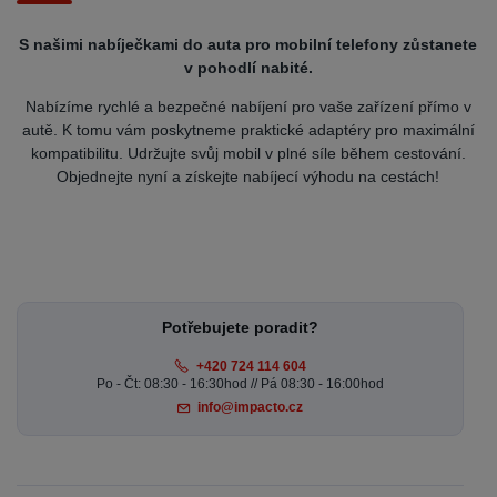
S našimi nabíječkami do auta pro mobilní telefony zůstanete
v pohodlí nabité.
Nabízíme rychlé a bezpečné nabíjení pro vaše zařízení přímo v
autě. K tomu vám poskytneme praktické adaptéry pro maximální
kompatibilitu. Udržujte svůj mobil v plné síle během cestování.
Objednejte nyní a získejte nabíjecí výhodu na cestách!
Potřebujete poradit?
+420 724 114 604
Po - Čt: 08:30 - 16:30hod // Pá 08:30 - 16:00hod
info@impacto.cz