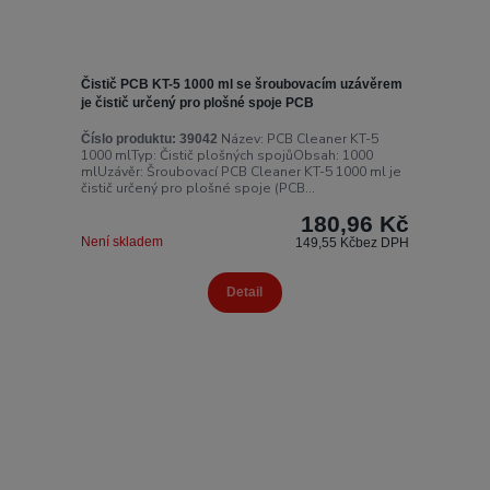
Čistič PCB KT-5 1000 ml se šroubovacím uzávěrem
je čistič určený pro plošné spoje PCB
Název: PCB Cleaner KT-5
Číslo produktu:
39042
1000 mlTyp: Čistič plošných spojůObsah: 1000
mlUzávěr: Šroubovací PCB Cleaner KT-5 1000 ml je
čistič určený pro plošné spoje (PCB...
180,96 Kč
Není skladem
149,55 Kč
bez DPH
Detail