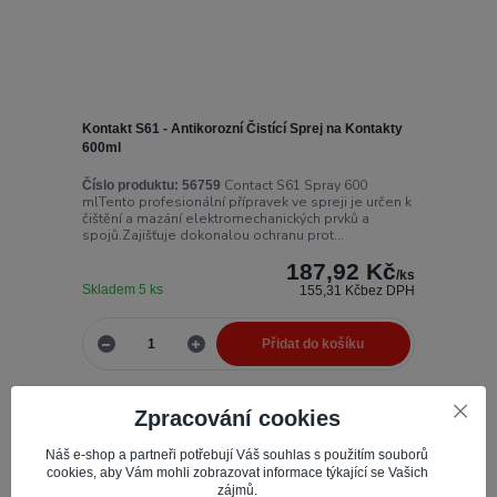
Kontakt S61 - Antikorozní Čistící Sprej na Kontakty
600ml
Contact S61 Spray 600
Číslo produktu:
56759
mlTento profesionální přípravek ve spreji je určen k
čištění a mazání elektromechanických prvků a
spojů.Zajišťuje dokonalou ochranu prot...
187,92 Kč
/
ks
Skladem 5 ks
155,31 Kč
bez DPH
Přidat do košíku
Zpracování cookies
Náš e-shop a partneři potřebují Váš souhlas s použitím souborů
cookies, aby Vám mohli zobrazovat informace týkající se Vašich
zájmů.