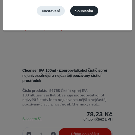
Nastavení
Souhlasím
Cleanser IPA 100ml - izopropylalkohol čistič sprej
nejuniverzálnější a nejčastěji používaný čisticí
prostředek
Čistící sprej IPA
Číslo produktu:
56758
100mlCleanser IPA obsahuje isopropylalkohol
nejvyšší čistoty.Je to nejuniverzálnější a nejčastěji
používaný čisticí prostředek.Chemicky neut...
78,23 Kč
Skladem 51
64,65 Kč
bez DPH
Přidat do košíku