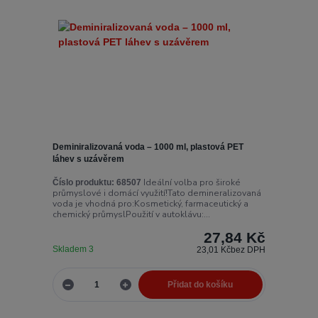
Deminiralizovaná voda – 1000 ml, plastová PET
láhev s uzávěrem
Ideální volba pro široké
Číslo produktu:
68507
průmyslové i domácí využití!Tato demineralizovaná
voda je vhodná pro:Kosmetický, farmaceutický a
chemický průmyslPoužití v autoklávu:...
27,84 Kč
Skladem 3
23,01 Kč
bez DPH
Přidat do košíku