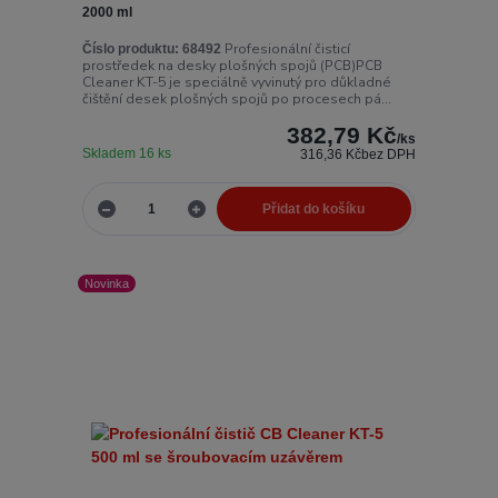
2000 ml
Profesionální čisticí
Číslo produktu:
68492
prostředek na desky plošných spojů (PCB)PCB
Cleaner KT-5 je speciálně vyvinutý pro důkladné
čištění desek plošných spojů po procesech pá...
382,79 Kč
/
ks
Skladem 16 ks
316,36 Kč
bez DPH
Přidat do košíku
Novinka