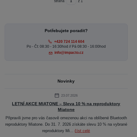
strana
z 1
Potřebujete poradit?
+420 724 114 604
Po - Čt: 08:30 - 16:30hod // Pá 08:30 - 16:00hod
info@impacto.cz
Novinky
23.07.2026
LETNÍ AKCE MIATONE – Sleva 10 % na reproduktory
Miatone
Připravili jsme pro vás časově omezenou akci na oblíbené Bluetooth
reproduktory Miatone. Do 31. 7. 2026 získáte slevu 10 % na vybrané
reproduktory Mi...
číst celé