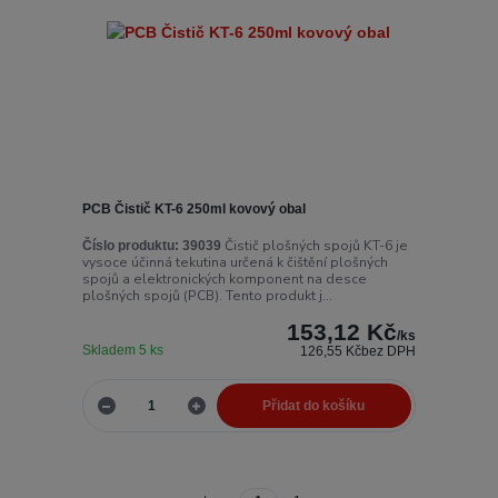
PCB Čistič KT-6 250ml kovový obal
Čistič plošných spojů KT-6 je
Číslo produktu:
39039
vysoce účinná tekutina určená k čištění plošných
spojů a elektronických komponent na desce
plošných spojů (PCB). Tento produkt j...
153,12 Kč
/
ks
Skladem 5 ks
126,55 Kč
bez DPH
Přidat do košíku