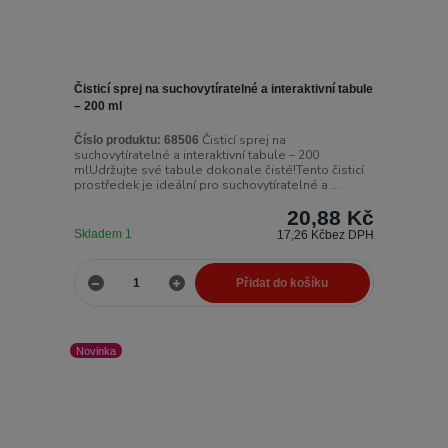
Čisticí sprej na suchovytíratelné a interaktivní tabule
– 200 ml
Čisticí sprej na
Číslo produktu:
68506
suchovytíratelné a interaktivní tabule – 200
mlUdržujte své tabule dokonale čisté!Tento čisticí
prostředek je ideální pro suchovytíratelné a ...
20,88 Kč
Skladem 1
17,26 Kč
bez DPH
Přidat do košíku
Novinka