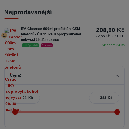
Nejprodávanější
208,80 Kč
IPA Cleanser 600ml pro čištění GSM
telefonů - Čistič IPA isopropylalkohol
1.
172,56 Kč bez DPH
nejvyšší čistič mastnot
Skladem 34 ks
TOP produkt
Novinka
Cena:
Kč
Kč