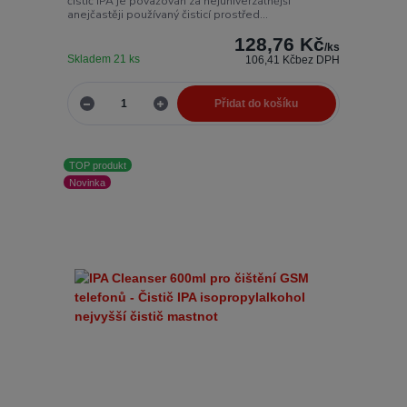
čistič IPA je považován za nejuniverzálnější
anejčastěji používaný čisticí prostřed...
128,76 Kč
/
ks
Skladem 21 ks
106,41 Kč
bez DPH
Přidat do košíku
TOP produkt
Novinka