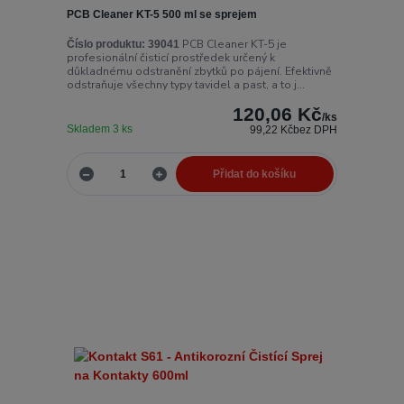
PCB Cleaner KT-5 500 ml se sprejem
PCB Cleaner KT-5 je
Číslo produktu:
39041
profesionální čisticí prostředek určený k
důkladnému odstranění zbytků po pájení. Efektivně
odstraňuje všechny typy tavidel a past, a to j...
120,06 Kč
/
ks
Skladem 3 ks
99,22 Kč
bez DPH
Přidat do košíku