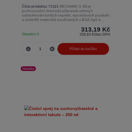
MECHANIC S-60 je
Číslo produktu:
71321
profesionální chemický přípravek určený k
odstraňování tvrdých lepidel, epoxidových pryskyřic
a underfill materiálů používaných u BGA čipů a ...
313,19 Kč
Skladem 4
258,83 Kč
bez DPH
Přidat do košíku
Novinka