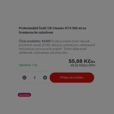
Profesionální čistič CB Cleaner KT-5 500 ml se
šroubovacím uzávěrem
Profesionální čistič desek
Číslo produktu:
68489
plošných spojů (PCB), který je určený pro odstranění
nečistot po procesech pájení. Tento přípravek
efektivně odstraňuje všechny dru...
55,68 Kč
/
ks
Skladem 7 ks
46,02 Kč
bez DPH
Přidat do košíku
Novinka