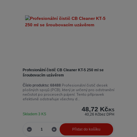
Profesionální čistič CB Cleaner KT-5 250 ml se
šroubovacím uzávěrem
Profesionální čistič desek
Číslo produktu:
68488
plošných spojů (PCB), který je určený pro odstranění
nečistot po procesech pájení. Tento přípravek
efektivně odstraňuje všechny d...
48,72 Kč
/
KS
Skladem 3 KS
40,26 Kč
bez DPH
Přidat do košíku