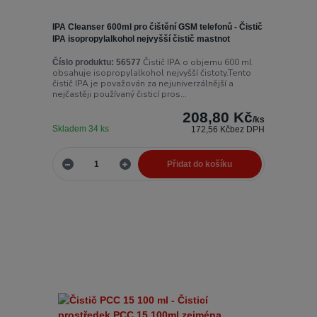
IPA Cleanser 600ml pro čištění GSM telefonů - Čistič
IPA isopropylalkohol nejvyšší čistič mastnot
Čistič IPA o objemu 600 ml
Číslo produktu:
56577
obsahuje isopropylalkohol nejvyšší čistoty.Tento
čistič IPA je považován za nejuniverzálnější a
nejčastěji používaný čisticí pros...
208,80 Kč
/
ks
Skladem 34 ks
172,56 Kč
bez DPH
Přidat do košíku