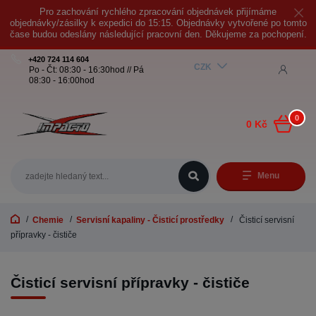
Pro zachování rychlého zpracování objednávek přijímáme
objednávky/zásilky k expedici do 15:15. Objednávky vytvořené po tomto
čase budou odeslány následující pracovní den. Děkujeme za pochopení.
+420 724 114 604
CZK
Po - Čt: 08:30 - 16:30hod // Pá
08:30 - 16:00hod
0
0 Kč
Menu
Chemie
Servisní kapaliny - Čisticí prostředky
Čisticí servisní
přípravky - čističe
Čisticí servisní přípravky - čističe