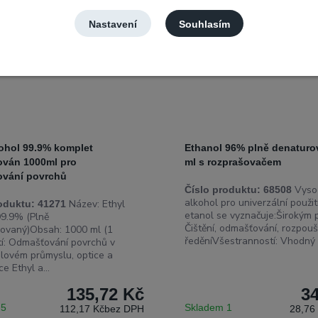
Nastavení
Souhlasím
kohol 99.9% komplet
Ethanol 96% plně denaturo
ován 1000ml pro
ml s rozprašovačem
vání povrchů
Vysoc
Číslo produktu:
68508
alkohol pro univerzální použit
Název: Ethyl
oduktu:
41271
etanol se vyznačuje:Širokým p
99.9% (Plně
Čištění, odmašťování, rozpouš
ovaný)Obsah: 1000 ml (1
ředěníVšestranností: Vhodný p
ití: Odmašťování povrchů v
lovém průmyslu, optice a
ce Ethyl a...
135,72 Kč
3
 5
Skladem 1
112,17 Kč
bez DPH
28,76