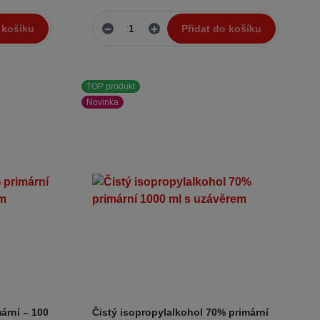
 košíku
Přidat do košíku
TOP produkt
Novinka
ární – 100
Čistý isopropylalkohol 70% primární