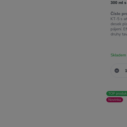
300 ml 
Číslo pr
KT-5 s a
desek pl
pájení. 
druhy tav
Skladem
TOP produk
Novinka