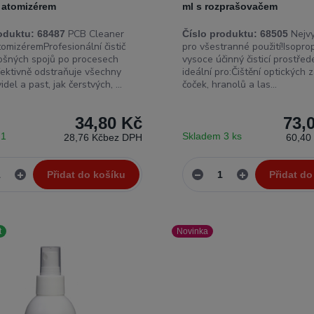
s atomizérem
ml s rozprašovačem
PCB Cleaner
Nejvy
oduktu:
68487
Číslo produktu:
68505
tomizéremProfesionální čistič
pro všestranné použití!Isopro
ošných spojů po procesech
vysoce účinný čisticí prostřede
Efektivně odstraňuje všechny
ideální pro:Čištění optických z
idel a past, jak čerstvých, ...
čoček, hranolů a las...
34,80 Kč
73,
 1
Skladem 3 ks
28,76 Kč
bez DPH
60,40
Přidat do košíku
Přidat do
t
Novinka