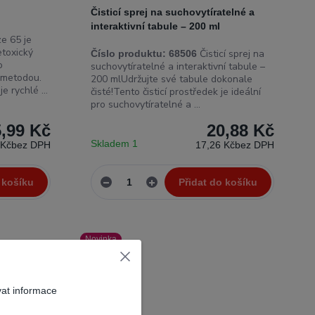
Čisticí sprej na suchovytíratelné a
interaktivní tabule – 200 ml
e 65 je
etoxický
Čisticí sprej na
Číslo produktu:
68506
o
suchovytíratelné a interaktivní tabule –
 metodou.
200 mlUdržujte své tabule dokonale
e rychlé ...
čisté!Tento čisticí prostředek je ideální
pro suchovytíratelné a ...
,99 Kč
20,88 Kč
Skladem 1
 Kč
bez DPH
17,26 Kč
bez DPH
 košíku
Přidat do košíku
Novinka
vat informace