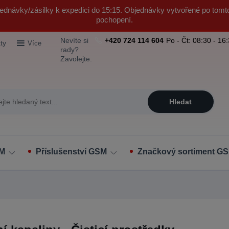
ednávky/zásilky k expedici do 15:15. Objednávky vytvořené po tomt
pochopení.
Nevíte si
+420 724 114 604
Po - Čt: 08:30 - 16
ty
Více
rady?
Zavolejte.
Hledat
SM
Příslušenství GSM
Značkový sortiment GS