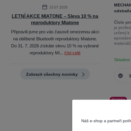
MECHANI
23.07.2026
odstraň
LETNÍ AKCE MIATONE – Sleva 10 % na
Číslo pr
reproduktory Miatone
je profes
Připravili jsme pro vás časově omezenou akci
určený k 
epoxidový
na oblíbené Bluetooth reproduktory Miatone.
materiálů
Do 31. 7. 2026 získáte slevu 10 % na vybrané
reproduktory Mi...
číst celé
Skladem
Zobrazit všechny novinky
Novinka
Náš e-shop a partneři pot