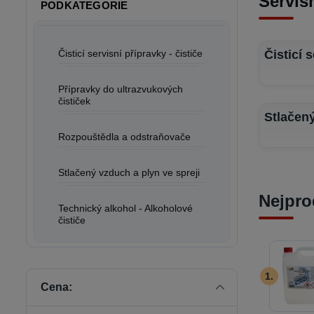
Servisn
PODKATEGORIE
Čisticí servisní přípravky - čističe
Čisticí 
Přípravky do ultrazvukových
čističek
Stlačen
Rozpouštědla a odstraňovače
Stlačený vzduch a plyn ve spreji
Nejpro
Technický alkohol - Alkoholové
čističe
1.
Cena: