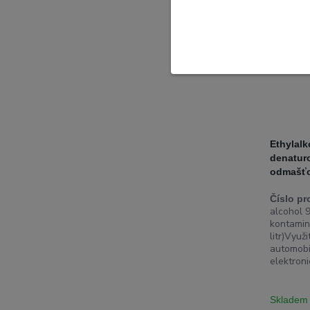
Ethylal
denatur
odmašťo
Číslo pr
alcohol 
kontamin
litr)Využ
automobi
elektroni
Skladem