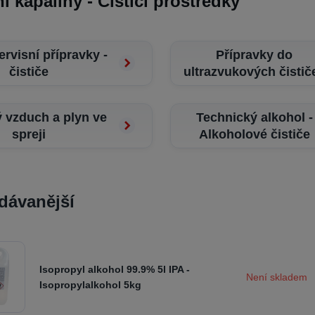
í kapaliny - Čisticí prostředky
servisní přípravky -
Přípravky do
čističe
ultrazvukových čistič
ý vzduch a plyn ve
Technický alkohol -
spreji
Alkoholové čističe
dávanější
Isopropyl alkohol 99.9% 5l IPA -
Není skladem
Isopropylalkohol 5kg