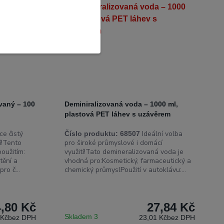
vaný – 100
Deminiralizovaná voda – 1000 ml,
plastová PET láhev s uzávěrem
e čistý
Ideální volba
Číslo produktu:
68507
í!Tento
pro široké průmyslové i domácí
oužitím:
využití!Tato demineralizovaná voda je
tění a
vhodná pro:Kosmetický, farmaceutický a
ro č...
chemický průmyslPoužití v autoklávu:...
4,80 Kč
27,84 Kč
Skladem 3
 Kč
bez DPH
23,01 Kč
bez DPH