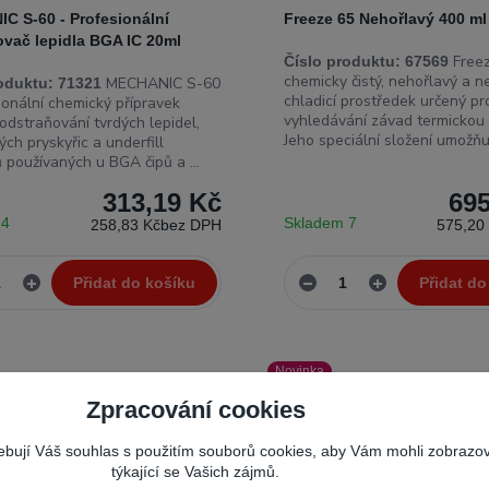
C S-60 - Profesionální
Freeze 65 Nehořlavý 400 ml
ovač lepidla BGA IC 20ml
Freez
Číslo produktu:
67569
chemicky čistý, nehořlavý a n
MECHANIC S-60
oduktu:
71321
chladicí prostředek určený pr
ionální chemický přípravek
vyhledávání závad termickou
odstraňování tvrdých lepidel,
Jeho speciální složení umožňuj
ch pryskyřic a underfill
 používaných u BGA čipů a ...
313,19 Kč
695
 4
Skladem 7
258,83 Kč
bez DPH
575,20
Přidat do košíku
Přidat do
Novinka
Zpracování cookies
řebují Váš souhlas s použitím souborů cookies, aby Vám mohli zobrazo
týkající se Vašich zájmů.