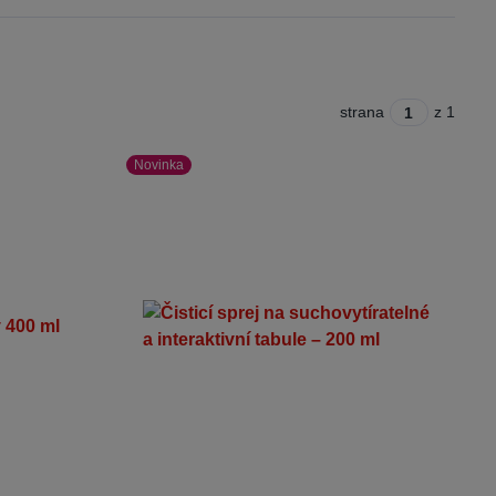
strana
z 1
Novinka