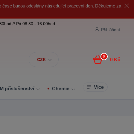
o čase budou odeslány následující pracovní den. Děkujeme za
:30hod // Pá 08:30 - 16:00hod
Přihlášení
0
CZK
0 Kč
Více
M příslušenství
Chemie