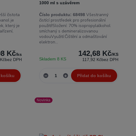
1000 ml s uzávěrem
šší čistota
Všestranný
Číslo produktu:
68498
panol je
čistící prostředek pro profesionální
k, který je
použití!Složení: 70% isopropylalkohol
ařízení,
smíchaný s demineralizovanou
vodouVyužití:Čištění a odmašťování
elektron...
08 Kč
142,68 Kč
/
ks
/
KS
Skladem 8 KS
 Kč
bez DPH
117,92 Kč
bez DPH
 košíku
Přidat do košíku
Novinka