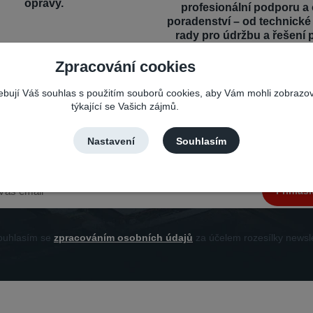
opravy.
profesionální podporu a
poradenství – od technick
rady pro údržbu a řešení 
Zpracování cookies
řebují Váš souhlas s použitím souborů cookies, aby Vám mohli zobrazo
týkající se Vašich zájmů.
Nepropásněte novinky, akce a slevy!
Nastavení
Souhlasím
Můžete se kdykoli odhlásit. Zasíláme jednou za 14 dní.
Přihlási
uhlasím se
zpracováním osobních údajů
za účelem rozesílky newsle