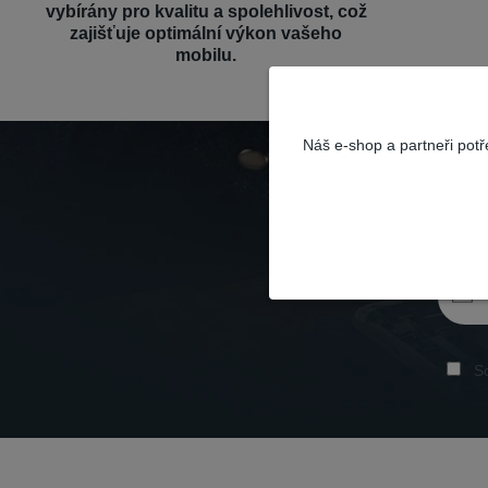
vybírány pro kvalitu a spolehlivost, což
zajišťuje optimální výkon vašeho
mobilu.
Náš e-shop a partneři pot
So