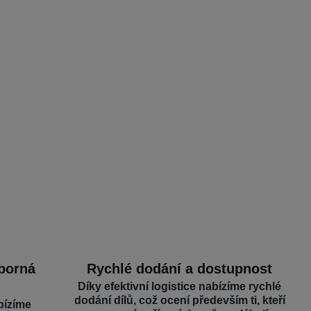
dborná
Rychlé dodání a dostupnost
Díky efektivní logistice nabízíme rychlé
dodání dílů, což ocení především ti, kteří
bízíme