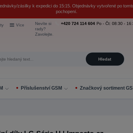
ednávky/zásilky k expedici do 15:15. Objednávky vytvořené po tomt
pochopení.
Nevíte si
+420 724 114 604
Po - Čt: 08:30 - 16
ty
Více
rady?
Zavolejte.
Hledat
SM
Příslušenství GSM
Značkový sortiment GS