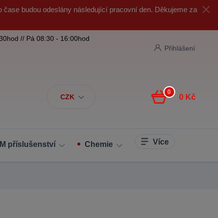
o čase budou odeslány následující pracovní den. Děkujeme za
:30hod // Pá 08:30 - 16:00hod
Přihlášení
0
CZK
0 Kč
Více
M příslušenství
Chemie