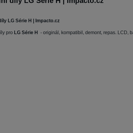
ní díly LG Série H | Impacto.cz
íly LG Série H | Impacto.cz
íly pro
LG Série H
- originál, kompatibil, demont, repas. LCD, b