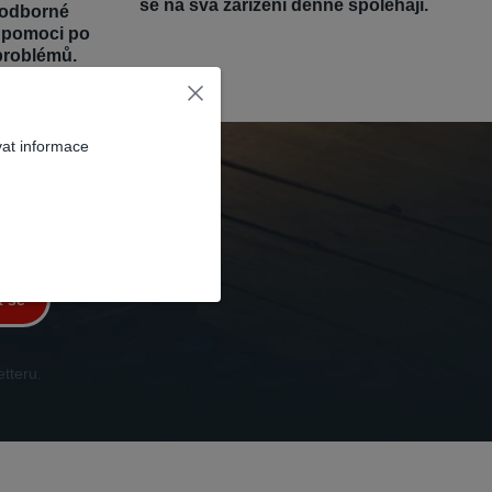
se na svá zařízení denně spoléhají.
 odborné
é pomoci po
problémů.
vat informace
t se
tteru.