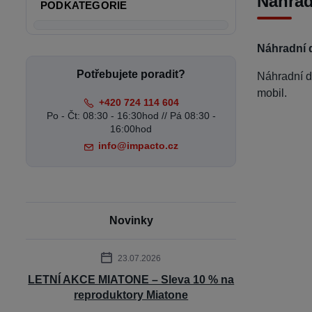
Náhrad
PODKATEGORIE
Náhradní d
Potřebujete poradit?
Náhradní d
mobil.
+420 724 114 604
Po - Čt: 08:30 - 16:30hod // Pá 08:30 -
16:00hod
info@impacto.cz
Novinky
23.07.2026
LETNÍ AKCE MIATONE – Sleva 10 % na
reproduktory Miatone