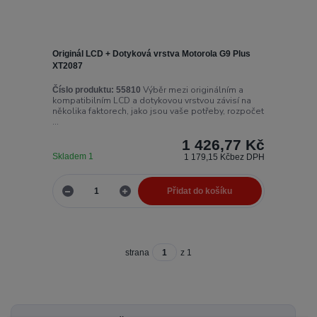
Originál LCD + Dotyková vrstva Motorola G9 Plus
XT2087
Výběr mezi originálním a
Číslo produktu:
55810
kompatibilním LCD a dotykovou vrstvou závisí na
několika faktorech, jako jsou vaše potřeby, rozpočet
...
1 426,77 Kč
Skladem 1
1 179,15 Kč
bez DPH
Přidat do košíku
strana
z 1