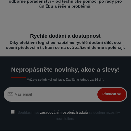
odborné poradenství – od technické pomoci po rady pro
údržbu a řešení problémů.
Rychlé dodání a dostupnost
Díky efektivní logistice nabízíme rychlé dodání dílů, což
ocení především ti, kteří se na svá zařízení denně spoléhají.
Nepropásněte novinky, akce a slevy!
Můžete se kdykoli odhlásit. Zasíláme jednou za 14 dní.
Přihlásit se
Souhlasím se
zpracováním osobních údajů
za účelem rozesílky
newsletteru.