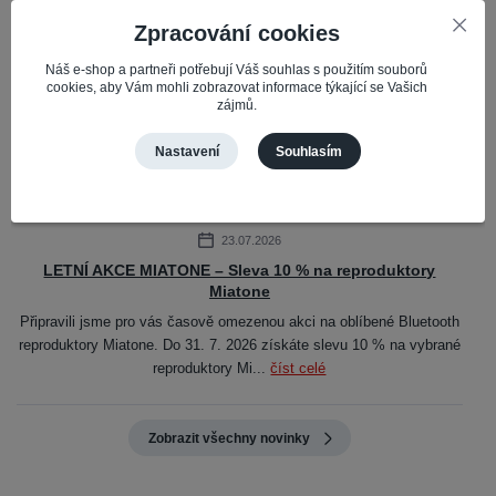
Potřebujete poradit?
Zpracování cookies
+420 724 114 604
Po - Čt: 08:30 - 16:30hod // Pá 08:30 - 16:00hod
Náš e-shop a partneři potřebují Váš souhlas s použitím souborů
info@impacto.cz
cookies, aby Vám mohli zobrazovat informace týkající se Vašich
zájmů.
Nastavení
Souhlasím
Novinky
23.07.2026
LETNÍ AKCE MIATONE – Sleva 10 % na reproduktory
Miatone
Připravili jsme pro vás časově omezenou akci na oblíbené Bluetooth
reproduktory Miatone. Do 31. 7. 2026 získáte slevu 10 % na vybrané
reproduktory Mi...
číst celé
Zobrazit všechny novinky