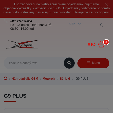
Pro zachování rychlého zpracování objednávek přijímáme
objednávky/zásilky k expedici do 15:15. Objednávky vytvořené po tomto
čase budou odeslány následující pracovní den. Děkujeme za pochopení.
+420 724 114 604
CZK
Po - Čt: 08:30 - 16:30hod // Pá
08:30 - 16:00hod
0
0 Kč
Menu
Náhradní díly GSM
Motorola
Série G
G9 PLUS
G9 PLUS